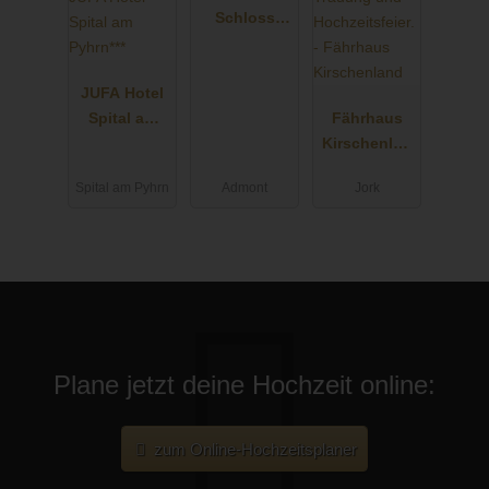
Schloss
Röthelstein/
Admont***
JUFA Hotel
Spital am
Fährhaus
Pyhrn***
Kirschenlan
d
Spital am Pyhrn
Admont
Jork
Plane jetzt deine Hochzeit online:
zum Online-Hochzeitsplaner