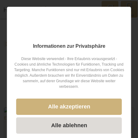
Menu
hochzeits-location.info
Blog
Hochzeitsbräuche
Informationen zur Privatsphäre
hochzeits-location.info Blog
Diese Website verwendet - Ihre Erlaubnis vorausgesetzt -
Cookies und ähnliche Technologien für Funktionen, Tracking und
Targeting. Manche Funktionen sind nur mit Erlaubnis von Cookies
YOMO Blog – You Only Marry Once Für alle die nicht eine,
möglich. Außerdem brauchen wir Ihr Einverständnis um Daten zu
sondern DIE Hochzeit planen: Der Blog von hochzeits-
sammeln, auf derer Grundlage wir diese Website weiter
location.info
verbessern.
Artikel zum Thema
Hochzeitsbräuche
Alle akzeptieren
Alle ablehnen
Hochzeitsbräuche
Auf ewig verbunden: Einzigartige Bräuche für