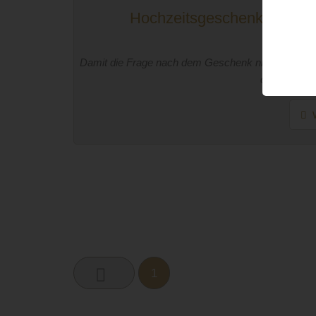
Hochzeitsgeschenke: Hochz
Geld
Damit die Frage nach dem Geschenk nicht unangene
oder Sprüc
W
1