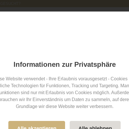
 GESUCHT?
Location finden
für Location-Betreiber
Hochzeitsblog
Informationen zur Privatsphäre
hochzeits-location.info Blo
se Website verwendet - Ihre Erlaubnis vorausgesetzt - Cookies
liche Technologien für Funktionen, Tracking und Targeting. Ma
Once Für alle die nicht eine, sondern DIE Hochzeit planen: Der Blog
unktionen sind nur mit Erlaubnis von Cookies möglich. Außerd
brauchen wir Ihr Einverständnis um Daten zu sammeln, auf dere
Artikel zum Thema
Einladung
Grundlage wir diese Website weiter verbessern.
Einladung
Alle akzeptieren
Alle ablehnen