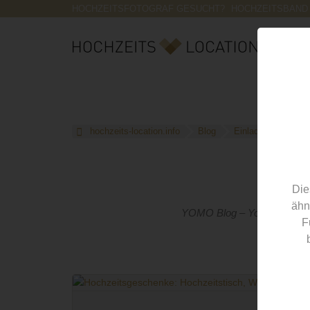
HOCHZEITSFOTOGRAF GESUCHT?
HOCHZEITSBAND
hochzeits-location.info
Blog
Einladung
Die
ähn
YOMO Blog – You Only Marry 
F