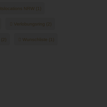
slocations NRW (1)
Verlobungsring (2)
 (2)
Wunschliste (1)