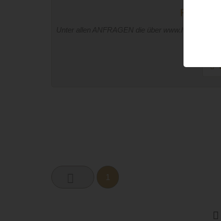
Fragen-K
Unter allen ANFRAGEN die über www.hochzeits-loca
band.inf
W
1