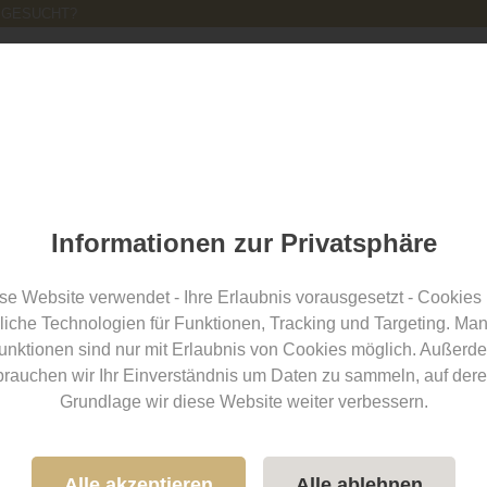
 GESUCHT?
Location finden
für Location-Betreiber
Hochzeitsblog
Informationen zur Privatsphäre
hochzeits-location.info Blo
se Website verwendet - Ihre Erlaubnis vorausgesetzt - Cookies
liche Technologien für Funktionen, Tracking und Targeting. Ma
Once Für alle die nicht eine, sondern DIE Hochzeit planen: Der Blog
unktionen sind nur mit Erlaubnis von Cookies möglich. Außerd
brauchen wir Ihr Einverständnis um Daten zu sammeln, auf dere
Artikel zum Thema
Aktion
Grundlage wir diese Website weiter verbessern.
Aktion
Alle akzeptieren
Alle ablehnen