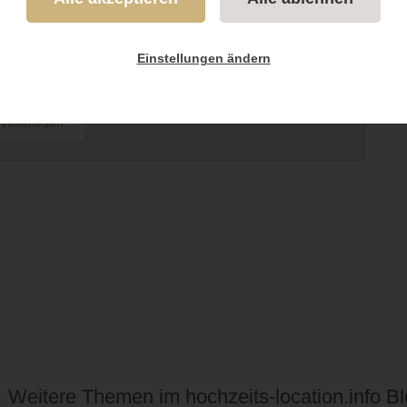
ost-Nix Aktion
tion.info , www.hochzeits-fotograf.info und www.hochzeits-
Einstellungen ändern
o bis 10.04.2016...
eiterlesen...
Weitere Themen im hochzeits-location.info B