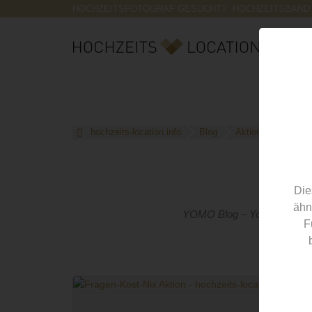
HOCHZEITSFOTOGRAF GESUCHT?
HOCHZEITSBAND
hochzeits-location.info
Blog
Aktion
Die
ähn
YOMO Blog – You Only Marry 
F