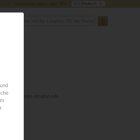
Hilfe
Deutsch
Hochzeitslocation Login
g
 und
nche
 von hochzeits-location.info
em
r