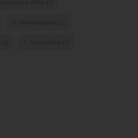
slocations NRW (1)
Verlobungsring (2)
 (2)
Wunschliste (1)