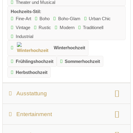
Theater und Musical
Hochzeits-Stil:
Fine-Art
Boho
Boho-Glam
Urban Chic
Vintage
Rustic
Modern
Traditionell
Industrial
Winterhochzeit
Frühlingshochzeit
Sommerhochzeit
Herbsthochzeit
Ausstattung
Personenanzahl:
max. 350 Personen
Entertainment
nutzbare Gesamtfläche:
500 qm
Bühne:
keine Bühne
Tanzfläche:
für 200 Personen
Anzahl der Säle:
1
Größter Saal/Raum:
300 qm