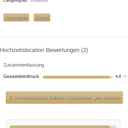
weitere Unterlagen
Längengrad
:
9.055930
Routenplaner
Kontakt
Hochzeitslocation Bewertungen
2
Zusammenfassung
Gesamteindruck
4,8
Hochzeitslocation
Zollhaus Ludwigshafen
jetzt bewerten