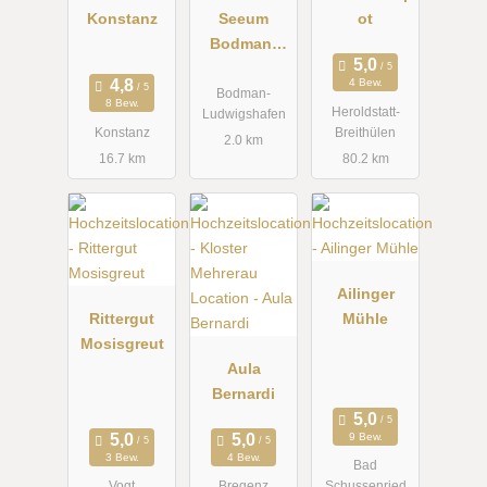
Konstanz
Seeum
ot
Bodman-
Ludwigshaf
4 Bew.
en
Bodman-
8 Bew.
Heroldstatt-
Ludwigshafen
Konstanz
Breithülen
2.0 km
16.7 km
80.2 km
Ailinger
Rittergut
Mühle
Mosisgreut
Aula
Bernardi
9 Bew.
3 Bew.
4 Bew.
Bad
Vogt
Bregenz
Schussenried