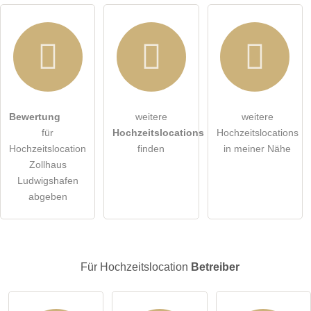
Hiermit akzeptiere ich die
AGB
.
Bewertung
weitere
weitere
für
Hochzeitslocations
Hochzeitslocations
Die
Datenschutzerklärung
habe ich zur Kenntnis genommen.
Hochzeitslocation
finden
in meiner Nähe
Zollhaus
öffentliche Frage stellen
Abbrechen
Ludwigshafen
abgeben
Hinweis:
Bitte beachten Sie, öffentliche Fragen sind
für alle
Besucher sichtbar
.
Klicken Sie hier um eine
individuelle Frage
an den
Hochzeitslocation-Eintrag zu stellen
.
Für Hochzeitslocation
Betreiber