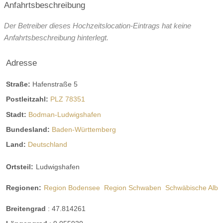
03:00 Uhr: Veranstaltungsende
Anfahrtsbeschreibung
Hunde erlaubt
Rauchen:
nur im Freien
Der Betreiber dieses Hochzeitslocation-Eintrags hat keine
Anfahrtsbeschreibung hinterlegt.
Wintergarten
Terrasse
Garten
Festzelt
Weinkeller
Bar
Adresse
mögliche Tischformate:
Einzeltische rund
Tafel
Straße:
Hafenstraße 5
Hussen:
kostenpflichtig
Postleitzahl:
PLZ 78351
geschlossene Gesellschaft
Stadt:
Bodman-Ludwigshafen
Bundesland:
Baden-Württemberg
barrierefreie Location
Platz für Sektempfang
Land:
Deutschland
Platz für Agape
letzte Renovierung:
01.04.2025
Ortsteil:
Ludwigshafen
Video
Broschüre
Facebook
Instagram
Regionen:
Region Bodensee
Region Schwaben
Schwäbische Alb
Helikopterlandeplatz
WLAN
Breitengrad
:
47.814261