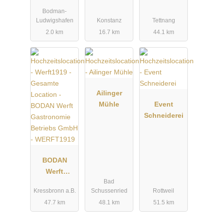
Ludwigshaf
Bodman-
en
Ludwigshafen
Konstanz
Tettnang
2.0 km
16.7 km
44.1 km
Ailinger
Mühle
Event
Schneiderei
BODAN
Werft
Bad
Gastronomie
Kressbronn a.B.
Schussenried
Rottweil
Betriebs
47.7 km
48.1 km
51.5 km
GmbH -
WERFT1919