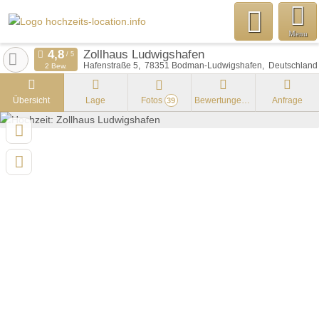
Menu
Zollhaus Ludwigshafen
Hafenstraße 5
78351
Bodman-Ludwigshafen
Deutschland
2 Bew.
Übersicht
Lage
Fotos
Bewertungen
Anfrage
39