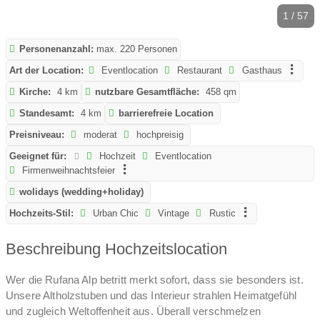
1 / 57
Personenanzahl:
max. 220 Personen
Art der Location:
Eventlocation
Restaurant
Gasthaus
Kirche:
4 km
nutzbare Gesamtfläche:
458 qm
Standesamt:
4 km
barrierefreie Location
Preisniveau:
moderat
hochpreisig
Geeignet für:
Hochzeit
Eventlocation
Firmenweihnachtsfeier
wolidays (wedding+holiday)
Hochzeits-Stil:
Urban Chic
Vintage
Rustic
Beschreibung Hochzeitslocation
Wer die Rufana Alp betritt merkt sofort, dass sie besonders ist.
Unsere Altholzstuben und das Interieur strahlen Heimatgefühl
und zugleich Weltoffenheit aus. Überall verschmelzen