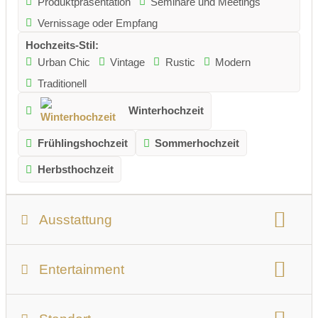
Produktpräsentation
Seminare und Meetings
Vernissage oder Empfang
Hochzeits-Stil:
Urban Chic
Vintage
Rustic
Modern
Traditionell
Winterhochzeit
Frühlingshochzeit
Sommerhochzeit
Herbsthochzeit
Ausstattung
Personenanzahl:
max. 220 Personen
Entertainment
nutzbare Gesamtfläche:
458 qm
Bühne:
6 m²
Tanzfläche:
Tanzfläche vorhanden
Anzahl der Säle:
3
Größter Saal/Raum:
85 qm