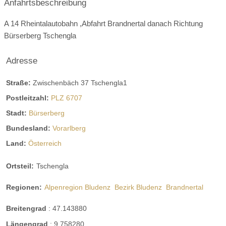
Anfahrtsbeschreibung
A 14 Rheintalautobahn ,Abfahrt Brandnertal danach Richtung
Kombinierbar mit der Bruderherzstube
Bürserberg Tschengla
Adresse
Straße:
Zwischenbäch 37 Tschengla1
Postleitzahl:
PLZ 6707
Stadt:
Bürserberg
Bundesland:
Vorarlberg
Land:
Österreich
Ortsteil:
Tschengla
Regionen:
Alpenregion Bludenz
Bezirk Bludenz
Brandnertal
Breitengrad
:
47.143880
Die Trinkerei
Längengrad
:
9.758280