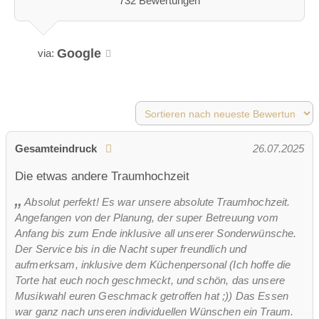
732 Bewertungen
Broschüre
Facebook
Instagram
Google
via:
Helikopterlandeplatz
WLAN
weitere Unterlagen:
'Speiseauswahl'
öffnen
Gesamteindruck
26.07.2025
Die etwas andere Traumhochzeit
Absolut perfekt! Es war unsere absolute Traumhochzeit.
Angefangen von der Planung, der super Betreuung vom
Anfang bis zum Ende inklusive all unserer Sonderwünsche.
Der Service bis in die Nacht super freundlich und
aufmerksam, inklusive dem Küchenpersonal (Ich hoffe die
Torte hat euch noch geschmeckt, und schön, das unsere
Musikwahl euren Geschmack getroffen hat ;)) Das Essen
war ganz nach unseren individuellen Wünschen ein Traum.