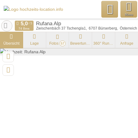
Menu
Rufana Alp
Zwischenbäch 37 Tschengla1
6707
Bürserberg
Österreich
74 Bew.
Übersicht
Lage
Fotos
Bewertungen
360° Rundgang
Anfrage
57