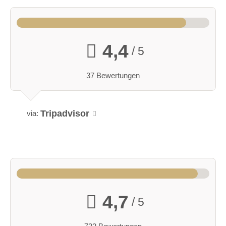
barrierefreie Location
Platz für Sektempfang
Platz für Agape
letzte Renovierung:
2021/22
4,4
/ 5
Video:
37 Bewertungen
Um diesen Inhalt von
YouTube/SoundCloud sehen zu können,
Tripadvisor
via:
müssen Sie Ihre
Cookie-Einstellungen
anpassen: Erlauben Sie "Targeting"
Cookies.
4,7
/ 5
Hochzeit auf der Rufana Alp