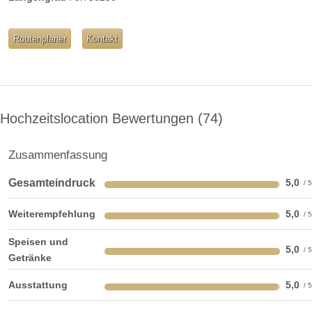
Routenplaner
Kontakt
Kapelle
Trauung im Freien
Preisniveau:
moderat
hochpreisig
Kosten:
Hochzeitslocation Bewertungen
74
Durchschnittliche Konsumation pro Gast: 150 €
Öffnungszeiten für Hochzeitsfeier:
Zusammenfassung
ganztags geschlossen
Gesamteindruck
5,0
ganztags geschlossen
Weiterempfehlung
5,0
ganztags geöffnet
Speisen und
ganztags geöffnet
5,0
Getränke
ganztags geöffnet
Ausstattung
5,0
ganztags geöffnet