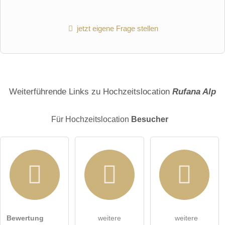
jetzt eigene Frage stellen
Hiermit akzeptiere ich die
AGB
.
Weiterführende Links zu Hochzeitslocation
Rufana Alp
Die
Datenschutzerklärung
habe ich zur Kenntnis genommen.
Für Hochzeitslocation
Besucher
öffentliche Frage stellen
Abbrechen
Hinweis:
Bitte beachten Sie, öffentliche Fragen sind
für alle
Besucher sichtbar
.
Klicken Sie hier um eine
individuelle Frage
an den
Hochzeitslocation-Eintrag zu stellen
.
Bewertung
weitere
weitere