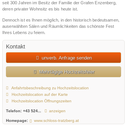
seit 300 Jahren im Besitz der Familie der Grafen Enzenberg,
deren privater Wohnsitz es bis heute ist.
Dennoch ist es Ihnen möglich, in den historisch bedeutsamen,
auserwählten Sälen und Räumlichkeiten das schönste Fest
Ihres Lebens zu feiern.
Neben dem weltberühmten Habsburgersaal (mit seinen 500
Jahre alten Stammbaum Malereien) steht Ihnen auch die
Kontakt
hauseigene Kapelle sowie der einzigartige Renaissance Innenhof
unverb. Anfrage senden
mit seinen Wandmalereien zur Verfügung. Des Weiteren stünde
zur Unterbringung von Ihnen und Ihrer Gäste unser moderner
und hochwertig ausgestatteter Seminarhof zur Miete. Dort haben
Mehrtägige Hochzeitsfeier
Sie in 16 Zimmern (Einzel- sowie Doppelzimmern), jedes mit
eigenem Bad, ausreichend Platz vor Ort zu wohnen.
Anfahrtsbeschreibung zu Hochzeitslocation
Um die Exklusivität der Location zu gewährleisten und den
Hochzeitslocation auf der Karte
Schloss-Standard beizubehalten bieten wir ausschließlich ein
Hochzeitslocation Öffnungszeiten
exklusives und Schloss-gerechtes All-Inklusiv Paket an, in
Telefon:
+43 524...
anzeigen
welchem folgende Leistungen abgedeckt und enthalten sind:
Homepage:
www.schloss-tratzberg.at