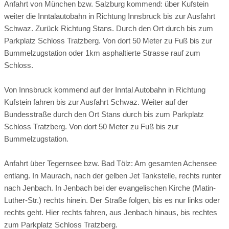
Anfahrt von München bzw. Salzburg kommend: über Kufstein
weiter die Inntalautobahn in Richtung Innsbruck bis zur Ausfahrt
Schwaz. Zurück Richtung Stans. Durch den Ort durch bis zum
Parkplatz Schloss Tratzberg. Von dort 50 Meter zu Fuß bis zur
Bummelzugstation oder 1km asphaltierte Strasse rauf zum
Schloss.
Von Innsbruck kommend auf der Inntal Autobahn in Richtung
Kufstein fahren bis zur Ausfahrt Schwaz. Weiter auf der
Bundesstraße durch den Ort Stans durch bis zum Parkplatz
Schloss Tratzberg. Von dort 50 Meter zu Fuß bis zur
Bummelzugstation.
Rittersaal
Anfahrt über Tegernsee bzw. Bad Tölz: Am gesamten Achensee
entlang. In Maurach, nach der gelben Jet Tankstelle, rechts runter
Direkt angrenzend an die Ilsunghalle, neben der hauseigenen
nach Jenbach. In Jenbach bei der evangelischen Kirche (Matin-
Kapelle, befindet sich dieser wunderschöner, renovierter
Luther-Str.) rechts hinein. Der Straße folgen, bis es nur links oder
Renaissanceraum, welcher sich an festlich gedeckten
rechts geht. Hier rechts fahren, aus Jenbach hinaus, bis rechtes
Tischen für ein romantisches Diner hervorragend eignet.
zum Parkplatz Schloss Tratzberg.