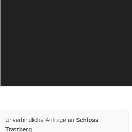
Bar
mögliche Tischformate:
Einzeltische rund
Tafel
U-Form
Hussen:
kostenlos
geschlossene Gesellschaft
barrierefreie Location
Platz für Sektempfang
Platz für Agape
letzte Renovierung:
Innenhof
Video:
Um diesen Inhalt von
YouTube/SoundCloud sehen zu können,
müssen Sie Ihre
Unverbindliche Anfrage an
Schloss
Cookie-Einstellungen
Tratzberg