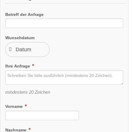
anpassen: Erlauben Sie "Targeting"
Betreff der Anfrage
Cookies.
Wunschdatum
Ein Video von einer Hochzeit auf Schloss Tratzberg.
Broschüre
Facebook
Instagram
Ihre Anfrage
Helikopterlandeplatz
WLAN
weitere Unterlagen
mindestens 20 Zeichen
Vorname
Nachname