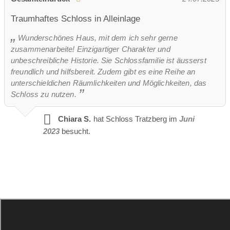
Seminarhof auf Anfrage
Traumhaftes Schloss in Alleinlage
Wunderschönes Haus, mit dem ich sehr gerne
Je nach Umfang, Personenanzahl und benötigter
zusammenarbeite! Einzigartiger Charakter und
unbeschreibliche Historie. Sie Schlossfamilie ist äusserst
Räumlichkeiten im Schloss starten die Preise für die
freundlich und hilfsbereit. Zudem gibt es eine Reihe an
Locationmiete inkl. interner Personalkosten bei Brutto 3
unterschieldichen Räumlichkeiten und Möglichkeiten, das
´000€. Reine Locationmiete des grössten Saals im
Schloss zu nutzen.
Schloss (Habsburgersaal) ab 6´000€ (ohne
Personalaufwand und Mobiliar / Einrichtung).
Chiara S.
hat Schloss Tratzberg im
Juni
2023
besucht.
Ihrer Traumhochzeit in Schloss Tratzberg und zu feiern wie
ein Prinz & eine Prinzessin steht also nichts mehr im
Wege!
Öffnungszeiten für Hochzeitsfeier:
ganztags geöffnet
ganztags geöffnet