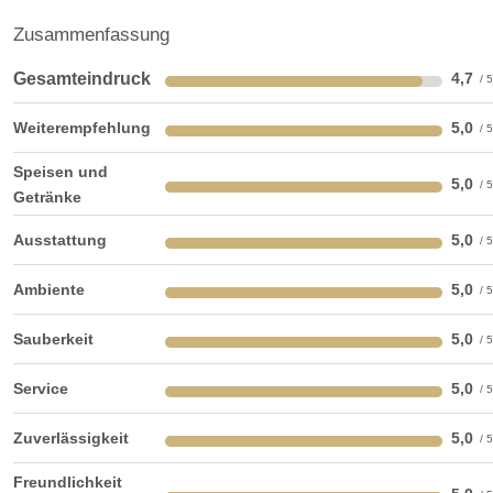
Zusammenfassung
Kapelle
Trauung im Freien
Gesamteindruck
4,7
Preisniveau:
hochpreisig
exklusiv
Weiterempfehlung
5,0
Kosten:
Um die Exklusivität der Location zu gewährleisten und den
Speisen und
Schloss-Standard beizubehalten bieten wir ausschließlich
5,0
Getränke
ein exklusives und Schloss-gerechtes All-Inklusiv Paket
an, in welchem folgende Leistungen abgedeckt und
Ausstattung
5,0
enthalten sind:
Ambiente
5,0
- Geschlossene Gesellschaft – viel Raum zum Wohlfühlen
Sauberkeit
5,0
und ausgiebig feiern
(Um jegliche Störung Ihrer Traumhochzeit zu vermeiden
Service
5,0
und Ihnen die Räume im Schloss höchst exklusiv zur
Verfügung zu stellen)
Zuverlässigkeit
5,0
- 360 Grad Eventmanagement (von einem international
Freundlichkeit