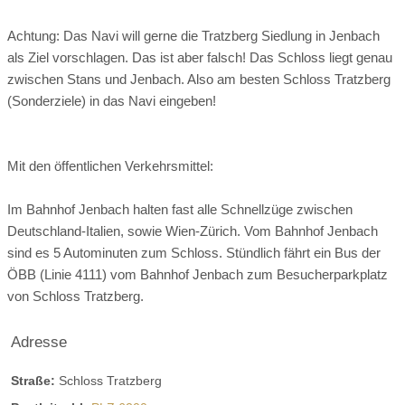
Raumgröße: 110 m2
Achtung: Das Navi will gerne die Tratzberg Siedlung in Jenbach
Personenzahl:
als Ziel vorschlagen. Das ist aber falsch! Das Schloss liegt genau
● ca. 90 Personen für Stehempfang
zwischen Stans und Jenbach. Also am besten Schloss Tratzberg
● ca. 90 Personen in Reihenbestuhlung
(Sonderziele) in das Navi eingeben!
● ca. 56 Personen gesetzt an runden oder länglichen Tischen
Technik vor Ort:
● großer Flatscreen TV
Mit den öffentlichen Verkehrsmittel:
Im Bahnhof Jenbach halten fast alle Schnellzüge zwischen
Deutschland-Italien, sowie Wien-Zürich. Vom Bahnhof Jenbach
sind es 5 Autominuten zum Schloss. Stündlich fährt ein Bus der
ÖBB (Linie 4111) vom Bahnhof Jenbach zum Besucherparkplatz
von Schloss Tratzberg.
Adresse
Straße:
Schloss Tratzberg