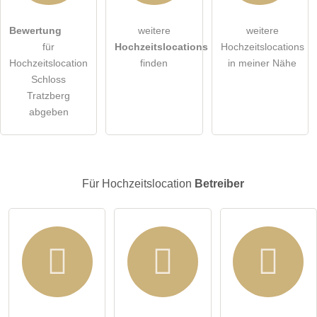
Hiermit akzeptiere ich die
AGB
.
Bewertung
weitere
weitere
für
Hochzeitslocations
Hochzeitslocations
Die
Datenschutzerklärung
habe ich zur Kenntnis genommen.
Hochzeitslocation
finden
in meiner Nähe
Schloss
öffentliche Frage stellen
Abbrechen
Tratzberg
abgeben
Hinweis:
Bitte beachten Sie, öffentliche Fragen sind
für alle
Besucher sichtbar
.
Klicken Sie hier um eine
individuelle Frage
an den
Hochzeitslocation-Eintrag zu stellen
.
Für Hochzeitslocation
Betreiber