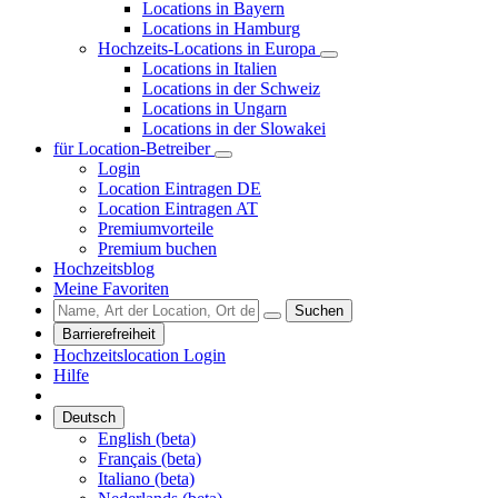
Locations in Bayern
Locations in Hamburg
Hochzeits-Locations in Europa
Locations in Italien
Locations in der Schweiz
Locations in Ungarn
Locations in der Slowakei
für Location-Betreiber
Login
Location Eintragen DE
Location Eintragen AT
Premiumvorteile
Premium buchen
Hochzeitsblog
Meine Favoriten
Suchen
Barrierefreiheit
Hochzeitslocation Login
Hilfe
Deutsch
English (beta)
Français (beta)
Italiano (beta)