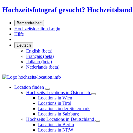
Hochzeitsfotograf gesucht?
Hochzeitsband
Barrierefreiheit
Hochzeitslocation Login
Hilfe
Deutsch
English (beta)
Français (beta)
Italiano (beta)
Nederlands (beta)
Location finden
Hochzeits-Locations in Österreich
Locations in Wien
Locations in Tirol
Locations in der Steiermark
Locations in Salzburg
Hochzeits-Locations in Deutschland
Locations in Berlin
Locations in NRW