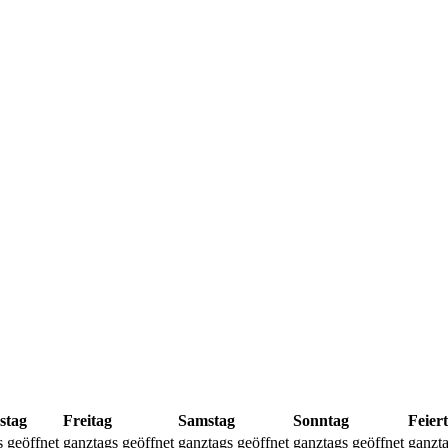
stag
Freitag
Samstag
Sonntag
Feier
s geöffnet
ganztags geöffnet
ganztags geöffnet
ganztags geöffnet
ganzta