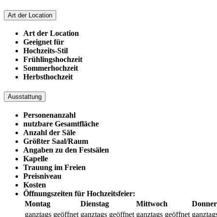
Art der Location
Art der Location
Geeignet für
Hochzeits-Stil
Frühlingshochzeit
Sommerhochzeit
Herbsthochzeit
Ausstattung
Personenanzahl
nutzbare Gesamtfläche
Anzahl der Säle
Größter Saal/Raum
Angaben zu den Festsälen
Kapelle
Trauung im Freien
Preisniveau
Kosten
Öffnungszeiten für Hochzeitsfeier:
Montag
Dienstag
Mittwoch
Donner
ganztags geöffnet
ganztags geöffnet
ganztags geöffnet
ganztag