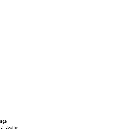
tage
gs geöffnet