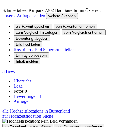
Schubertallee, Kurpark
7202
Bad Sauerbrunn
Österreich
unverb. Anfrage senden
weitere Aktionen
als Favorit speichern
von Favoriten entfernen
zum Vergleich hinzufügen
vom Vergleich entfernen
Bewertung abgeben
Bild hochladen
Rosarium - Bad Sauerbrunn teilen
Eintrag verbessern
Inhalt melden
3 Bew.
Übersicht
Lage
Fotos
0
Bewertungen
3
Anfrage
alle Hochzeitslocations in Burgenland
zur Hochzeitslocation Suche
zu Favoritenliste hinzufügen
aus Favoritenliste entfernen