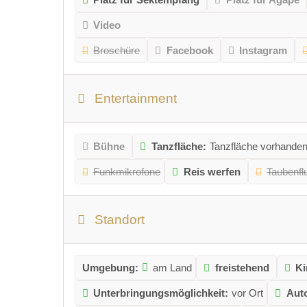
Video
Broschüre
Facebook
Instagram
Entertainment
Bühne
Tanzfläche:
Tanzfläche vorhande
Funkmikrofone
Reis werfen
Taubenfl
Standort
Umgebung:
am Land
freistehend
Ki
Unterbringungsmöglichkeit:
vor Ort
Aut