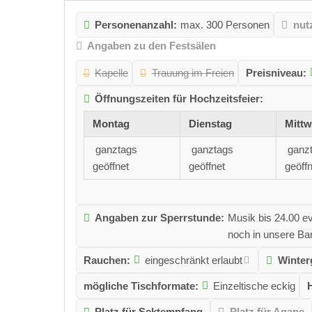
Personenanzahl:
max. 300 Personen
nut
Angaben zu den Festsälen
Kapelle
Trauung im Freien
Preisniveau:
Öffnungszeiten für Hochzeitsfeier:
Montag
Dienstag
Mitt
ganztags
ganztags
ganz
geöffnet
geöffnet
geöffn
Angaben zur Sperrstunde:
Musik bis 24.00 ev
noch in unsere Ba
Rauchen:
eingeschränkt erlaubt
Winter
mögliche Tischformate:
Einzeltische eckig
Platz für Sektempfang
Platz für Agape