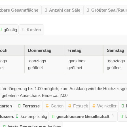
zbare Gesamtfläche
Anzahl der Säle
Größter Saal/Ra
günstig
Kosten
woch
Donnerstag
Freitag
Samstag
tags
ganztags
ganztags
ganztags
et
geöffnet
geöffnet
geöffnet
. Verlängerung bis 1.00 möglich, zum Ausklang wird die Hochzeitsges
r gebeten - Ausschank Ende ca. 2.00
garten
Terrasse
Garten
Festzelt
Weinkeller
Hussen:
kostenpflichtig
geschlossene Gesellschaft
letzte Renovierung:
laufend