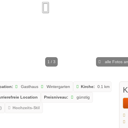
1 / 3
alle Fotos a
cation:
Gasthaus
Wintergarten
Kirche:
0.1 km
K
rrierefreie Location
Preisniveau:
günstig
)
Hochzeits-Stil