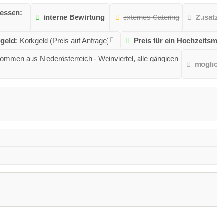
essen:
interne Bewirtung
externes Catering
Zusat
geld:
Korkgeld (Preis auf Anfrage)
Preis für ein Hochzeits
kommen aus Niederösterreich - Weinviertel, alle gängigen
mögli