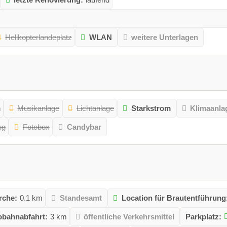
Helikopterlandeplatz
WLAN
weitere Unterlagen
n
Musikanlage
Lichtanlage
Starkstrom
Klimaanla
ug
Fotobox
Candybar
rche:
0.1 km
Standesamt
Location für Brautentführung
obahnabfahrt:
3 km
öffentliche Verkehrsmittel
Parkplatz: