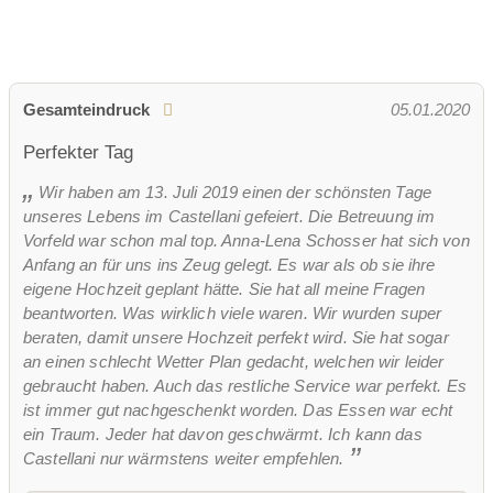
U-Form
Hussen:
kostenpflichtig
geschlossene Gesellschaft
Gesamteindruck
05.01.2020
barrierefreie Location
Platz für Sektempfang
Perfekter Tag
Platz für Agape
letzte Renovierung:
15.06.2020
Wir haben am 13. Juli 2019 einen der schönsten Tage
Video:
unseres Lebens im Castellani gefeiert. Die Betreuung im
Vorfeld war schon mal top. Anna-Lena Schosser hat sich von
Anfang an für uns ins Zeug gelegt. Es war als ob sie ihre
eigene Hochzeit geplant hätte. Sie hat all meine Fragen
Um diesen Inhalt von
beantworten. Was wirklich viele waren. Wir wurden super
YouTube/SoundCloud sehen zu können,
beraten, damit unsere Hochzeit perfekt wird. Sie hat sogar
müssen Sie Ihre
an einen schlecht Wetter Plan gedacht, welchen wir leider
gebraucht haben. Auch das restliche Service war perfekt. Es
Cookie-Einstellungen
ist immer gut nachgeschenkt worden. Das Essen war echt
ein Traum. Jeder hat davon geschwärmt. Ich kann das
anpassen: Erlauben Sie "Targeting"
Castellani nur wärmstens weiter empfehlen.
Cookies.