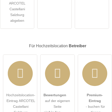
ARCOTEL
öffentliche Frage stellen
Abbrechen
Castellani
Salzburg
Hinweis:
Bitte beachten Sie, öffentliche Fragen sind
für alle
abgeben
Besucher sichtbar
.
Klicken Sie hier um eine
individuelle Frage
an den
Hochzeitslocation-Eintrag zu stellen
.
Für Hochzeitslocation
Betreiber
Hochzeitslocation-
Bewertungen
Premium-
Eintrag ARCOTEL
auf der eigenen
Eintrag
Castellani
Seite
- buchen für