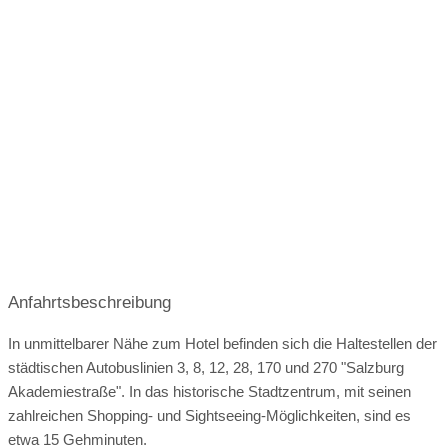
kein e-Anschluss vorhanden
Stiegl Bier, Augustiner Bier, Weine aus Europa, Cocktails
April 2027
Mai 2027
Juni 2027
an der Bar, große Auswahl an Spirituosen
VOW for Girls-Partner
Juli 2027
August 2027
September 2027
mögliche Sonderwünsche:
Oktober 2027
Gerne bieten wir auf Wunsch vegane und glutenfreie
Speisen an.
Herrnau
Anfahrtsbeschreibung
In unmittelbarer Nähe zum Hotel befinden sich die Haltestellen der
40 m² Salon
städtischen Autobuslinien 3, 8, 12, 28, 170 und 270 "Salzburg
Akademiestraße". In das historische Stadtzentrum, mit seinen
zahlreichen Shopping- und Sightseeing-Möglichkeiten, sind es
etwa 15 Gehminuten.