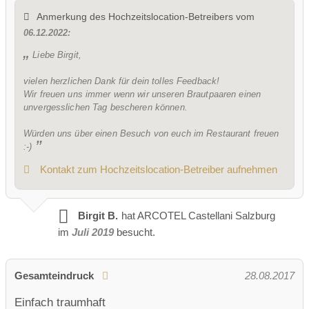
Anmerkung des Hochzeitslocation-Betreibers vom
06.12.2022:
Eure Hochzeit im ARCOTEL Castellani Salzburg in der
Liebe Birgit,
Mozartstadt
vielen herzlichen Dank für dein tolles Feedback!
Wir freuen uns immer wenn wir unseren Brautpaaren einen
Broschüre
Facebook
Instagram
unvergesslichen Tag bescheren können.
Helikopterlandeplatz
WLAN
Würden uns über einen Besuch von euch im Restaurant freuen
:-)
weitere Unterlagen:
'Hochzeitsmappe'
öffnen
Kontakt zum Hochzeitslocation-Betreiber aufnehmen
Birgit B.
hat ARCOTEL Castellani Salzburg
im
Juli 2019
besucht.
Gesamteindruck
28.08.2017
Einfach traumhaft