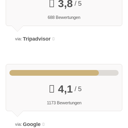
3,8
/ 5
ganztags geöffnet
ganztags geöffnet
688 Bewertungen
ganztags geöffnet
ganztags geöffnet
Tripadvisor
via:
Angaben zur Sperrstunde:
Ab Mitternacht muss die Musik auf Zimmerlautstärke
geschalten werden.
Hunde erlaubt
Rauchen:
nur im Freien
4,1
/ 5
Wintergarten
Terrasse
Garten
Festzelt
1173 Bewertungen
Weinkeller
Bar
mögliche Tischformate:
Einzeltische rund
Einzeltische eckig
Tafel
Google
via: