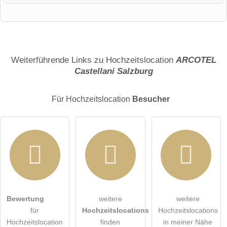
Vorname
Name
Weiterführende Links zu Hochzeitslocation
ARCOTEL
Castellani Salzburg
E-Mail-Adresse (wird nicht veröffentlicht)
Für Hochzeitslocation
Besucher
Hiermit akzeptiere ich die
AGB
.
Bewertung
weitere
weitere
für
Hochzeitslocations
Hochzeitslocations
Die
Datenschutzerklärung
habe ich zur Kenntnis genommen.
Hochzeitslocation
finden
in meiner Nähe