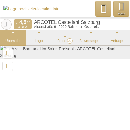
Menu
ARCOTEL Castellani Salzburg
Alpenstraße 6
5020
Salzburg
Österreich
4 Bew.
Übersicht
Lage
Fotos
Bewertungen
Anfrage
23