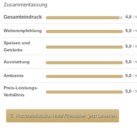
Zusammenfassung
Gesamteindruck
4,8
Weiterempfehlung
5,0
Speisen und
5,0
Getränke
Ausstattung
5,0
Ambiente
5,0
Preis-Leistungs-
5,0
Verhältnis
Hochzeitslocation
Hotel Friesacher
jetzt bewerten