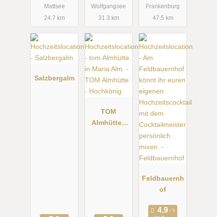
Mattsee
Wolfgangsee
Frankenburg
24.7 km
31.3 km
47.5 km
Salzbergalm
TOM
Almhütte -
Hochkönig
Feldbauernh
of