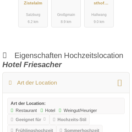
Zistelalm
sthof
DaxLueg
Salzburg
Großgmain
Hallwang
6.2 km
8.9 km
9.0 km
Eigenschaften Hochzeitslocation
Hotel Friesacher
Art der Location
Art der Location:
Restaurant
Hotel
Weingut/Heuriger
Geeignet für
Hochzeits-Stil
Frühlingshochzeit
Sommerhochzeit