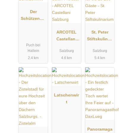
Der
Schützenwir
t
ARCOTEL
St. Peter
Castellani
Stiftskulinari
Puch bei
Salzburg
um
Hallein
Salzburg
Salzburg
2.4 km
4.6 km
5.4 km
Latschenwir
t
Panoramaga