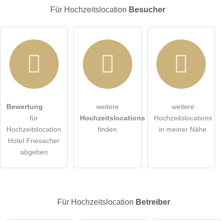
E-Mail-Adresse (wird nicht veröffentlicht)
Für Hochzeitslocation
Besucher
Hiermit akzeptiere ich die
AGB
.
Bewertung
weitere
weitere
für
Hochzeitslocations
Hochzeitslocations
Die
Datenschutzerklärung
habe ich zur Kenntnis genommen.
Hochzeitslocation
finden
in meiner Nähe
Hotel Friesacher
öffentliche Frage stellen
Abbrechen
abgeben
Hinweis:
Bitte beachten Sie, öffentliche Fragen sind
für alle
Besucher sichtbar
.
Klicken Sie hier um eine
individuelle Frage
an den
Für Hochzeitslocation
Betreiber
Hochzeitslocation-Eintrag zu stellen
.