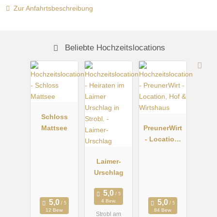
Zur Anfahrtsbeschreibung
Beliebte Hochzeitslocations
Schloss
Mattsee
PreunerWirt
- Location,
Hof &
Laimer-
Wirtshaus
Urschlag
4 Bew.
12 Bew.
84 Bew.
Strobl am