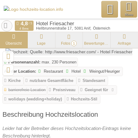
Menu
Hotel Friesacher
Hellbrunnerstraße 17
5081
Anif
Österreich
4 Bew.
Übersicht
Lage
Fotos
Bewertungen
Anfrage
1
Personenanzahl:
max. 230 Personen
Art der Location:
Restaurant
Hotel
Weingut/Heuriger
Kirche
nutzbare Gesamtfläche
Standesamt
barrierefreie Location
Preisniveau
Geeignet für
wolidays (wedding+holiday)
Hochzeits-Stil
Beschreibung Hochzeitslocation
Leider hat der Betreiber dieses Hochzeitslocation-Eintrags keine
Beschreibung hinterlegt.