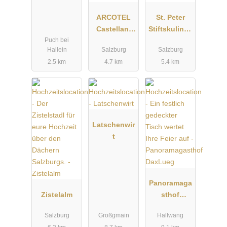
t
ARCOTEL
St. Peter
Castellani
Stiftskulinari
Puch bei
Salzburg
um
Hallein
Salzburg
Salzburg
2.5 km
4.7 km
5.4 km
Latschenwir
t
Panoramaga
Zistelalm
sthof
DaxLueg
Salzburg
Großgmain
Hallwang