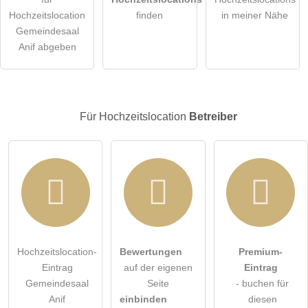
Die
Datenschutzerklärung
habe ich zur Kenntnis genommen.
Hochzeitslocation
finden
in meiner Nähe
Gemeindesaal
öffentliche Frage stellen
Abbrechen
Anif abgeben
Hinweis:
Bitte beachten Sie, öffentliche Fragen sind
für alle
Besucher sichtbar
.
Klicken Sie hier um eine
individuelle Frage
an den
Für Hochzeitslocation
Betreiber
Hochzeitslocation-Eintrag zu stellen
.
Hochzeitslocation-
Bewertungen
Premium-
Eintrag
auf der eigenen
Eintrag
Gemeindesaal
Seite
- buchen für
Anif
einbinden
diesen