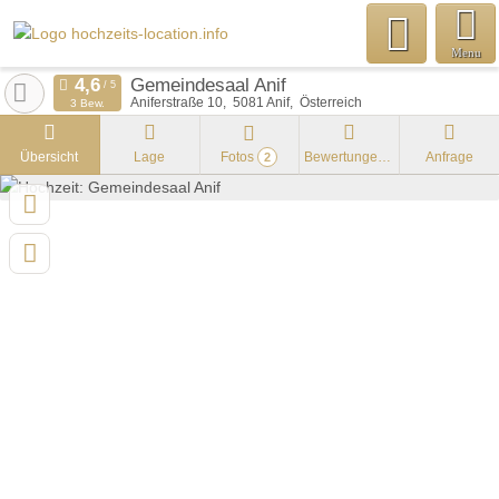
Menu
Gemeindesaal Anif
Aniferstraße 10
5081
Anif
Österreich
3 Bew.
Übersicht
Lage
Fotos
Bewertungen
Anfrage
2