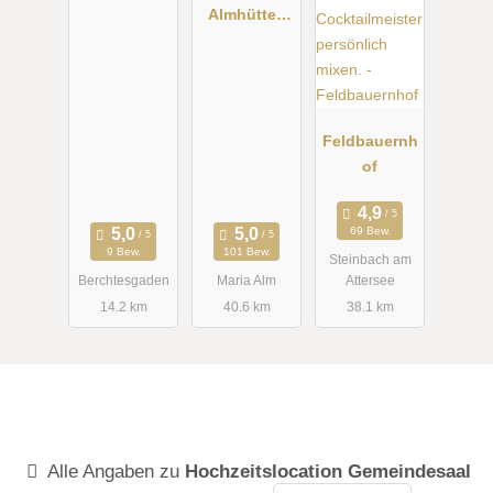
Almhütte -
Hochkönig
Feldbauernh
of
69 Bew.
9 Bew.
101 Bew.
Steinbach am
Berchtesgaden
Maria Alm
Attersee
14.2 km
40.6 km
38.1 km
Alle Angaben zu
Hochzeitslocation Gemeindesaal