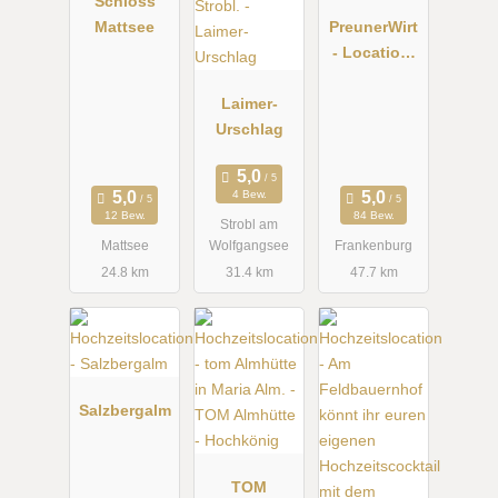
Schloss
Mattsee
PreunerWirt
- Location,
Hof &
Laimer-
Wirtshaus
Urschlag
4 Bew.
12 Bew.
84 Bew.
Strobl am
Mattsee
Wolfgangsee
Frankenburg
24.8 km
31.4 km
47.7 km
Salzbergalm
TOM