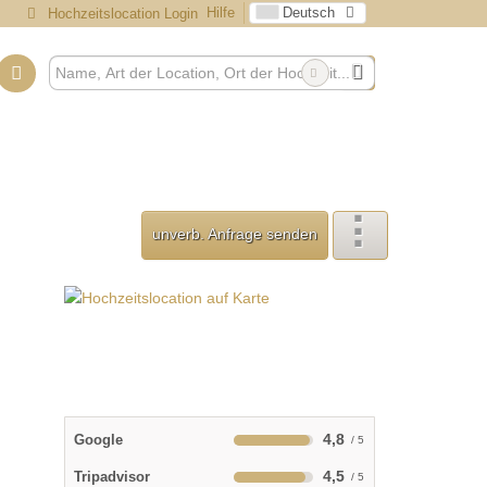
Hilfe
Deutsch
Hochzeitslocation Login
unverb. Anfrage senden
4,8
Google
4,5
Tripadvisor