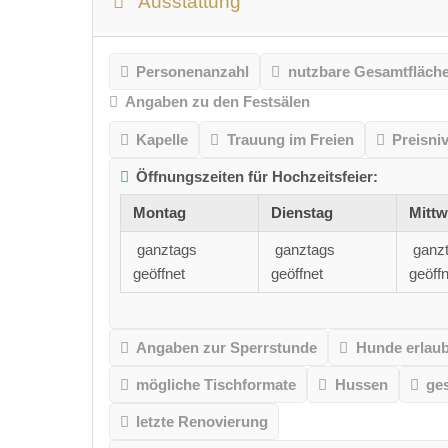
Ausstattung
Personenanzahl
nutzbare Gesamtfläch
Angaben zu den Festsälen
Kapelle
Trauung im Freien
Preisni
Öffnungszeiten für Hochzeitsfeier:
Montag
Dienstag
Mitt
ganztags
ganztags
ganz
geöffnet
geöffnet
geöffn
Angaben zur Sperrstunde
Hunde erlaub
mögliche Tischformate
Hussen
ge
letzte Renovierung