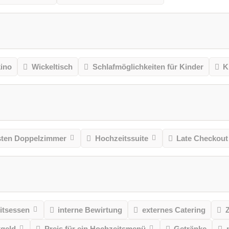
kino
Wickeltisch
Schlafmöglichkeiten für Kinder
K
ten Doppelzimmer
Hochzeitssuite
Late Checkout
itsessen
interne Bewirtung
externes Catering
geld
Preis für ein Hochzeitsmenü
Getränke