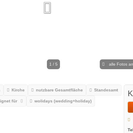
1 / 5
alle Fotos a
s
Kirche
nutzbare Gesamtfläche
Standesamt
K
ignet für
wolidays (wedding+holiday)
Te