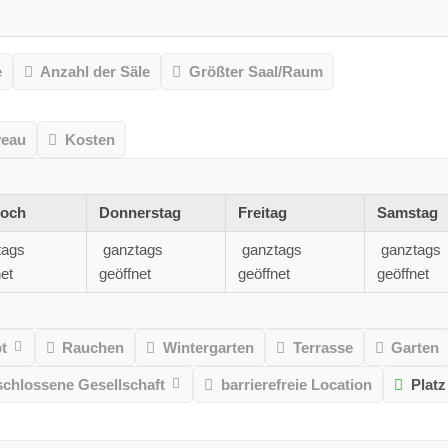
e
Anzahl der Säle
Größter Saal/Raum
veau
Kosten
woch
Donnerstag
Freitag
Samstag
tags
ganztags
ganztags
ganztags
et
geöffnet
geöffnet
geöffnet
t
Rauchen
Wintergarten
Terrasse
Garten
schlossene Gesellschaft
barrierefreie Location
Platz