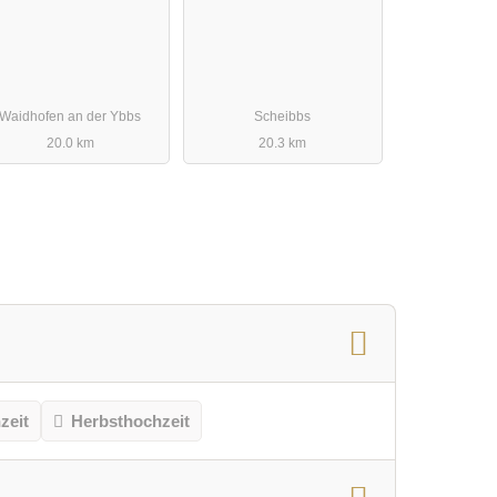
Waidhofen an der Ybbs
Scheibbs
20.0 km
20.3 km
eit
Herbsthochzeit