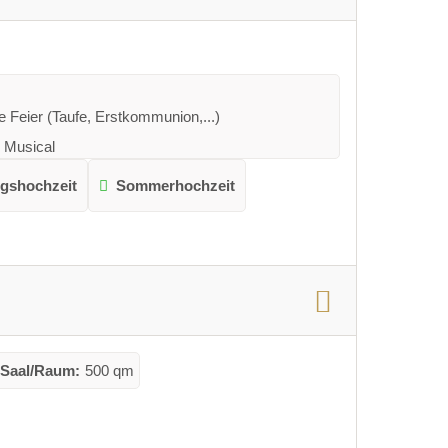
e Feier (Taufe, Erstkommunion,...)
 Musical
ngshochzeit
Sommerhochzeit
 Saal/Raum:
500 qm