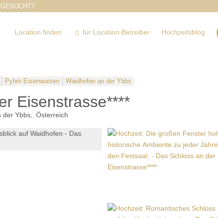
 GESUCHT?
Location finden
für Location-Betreiber
Hochzeitsblog
Pyhrn Eisenwurzen
Waidhofen an der Ybbs
r Eisenstrasse****
 der Ybbs
Österreich