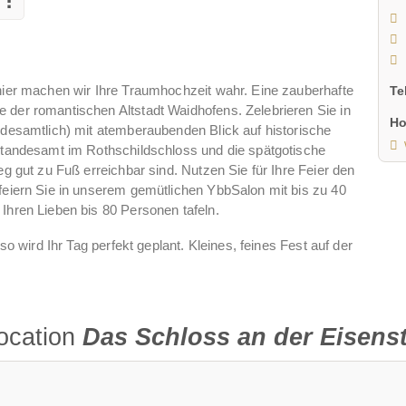
hier machen wir Ihre Traumhochzeit wahr. Eine zauberhafte
Te
der romantischen Altstadt Waidhofens. Zelebrieren Sie in
Ho
ndesamtlich) mit atemberaubenden Blick auf historische
Standesamt im Rothschildschloss und die spätgotische
g gut zu Fuß erreichbar sind. Nutzen Sie für Ihre Feier den
feiern Sie in unserem gemütlichen YbbSalon mit bis zu 40
Ihren Lieben bis 80 Personen tafeln.
o wird Ihr Tag perfekt geplant. Kleines, feines Fest auf der
im Festsaal, alles ist möglich: Kutsche, Candybar, Eiswagen,
ocation
Das Schloss an der Eisenst