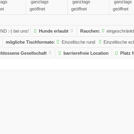
tags
ganztags
ganztags
ganztags
et
geöffnet
geöffnet
geöffnet
ND :-) bei uns!
Hunde erlaubt
Rauchen:
eingeschränkt
mögliche Tischformate:
Einzeltische rund
Einzeltische ec
hlossene Gesellschaft
barrierefreie Location
Platz 