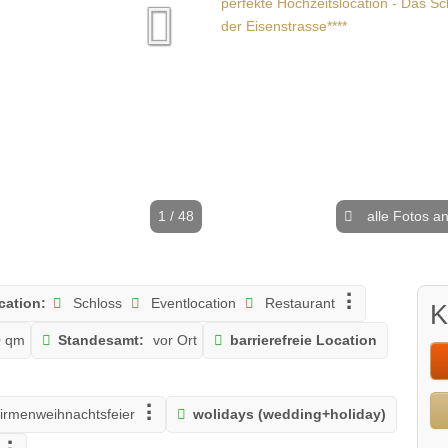
1 / 48
alle Fotos a
cation:
Schloss
Eventlocation
Restaurant
K
0 qm
Standesamt:
vor Ort
barrierefreie Location
irmenweihnachtsfeier
wolidays (wedding+holiday)