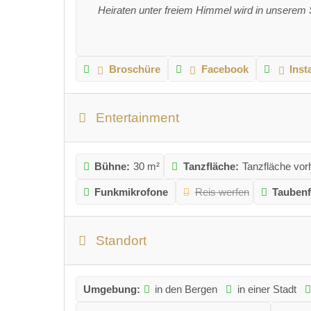
Heiraten unter freiem Himmel wird in unserem 
Broschüre
Facebook
Ins
Entertainment
Bühne:
30 m²
Tanzfläche:
Tanzfläche vo
Funkmikrofone
Reis werfen
Taubenf
Standort
Umgebung:
in den Bergen
in einer Stadt