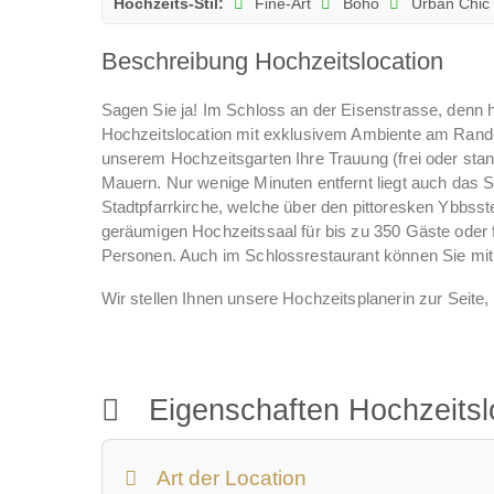
Hochzeits-Stil:
Fine-Art
Boho
Urban Chic
Beschreibung Hochzeitslocation
Sagen Sie ja! Im Schloss an der Eisenstrasse, denn 
Hochzeitslocation mit exklusivem Ambiente am Rande 
unserem Hochzeitsgarten Ihre Trauung (frei oder sta
Mauern. Nur wenige Minuten entfernt liegt auch das 
Stadtpfarrkirche, welche über den pittoresken Ybbsste
geräumigen Hochzeitssaal für bis zu 350 Gäste oder 
Personen. Auch im Schlossrestaurant können Sie mit 
Wir stellen Ihnen unsere Hochzeitsplanerin zur Seite, s
Terrasse unserer Sundowner bar oder opulente Party 
roter Teppich, Luftballons, ...
Eigenschaften Hochzeitsl
Art der Location