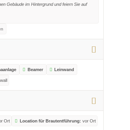
hen Gebäude im Hintergrund und feiern Sie auf
en
maanlage
Beamer
Leinwand
wall
or Ort
Location für Brautentführung:
vor Ort