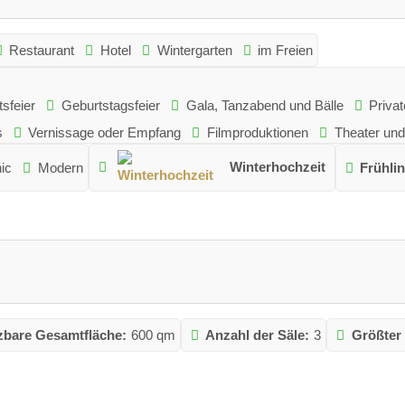
Restaurant
Hotel
Wintergarten
im Freien
sfeier
Geburtstagsfeier
Gala, Tanzabend und Bälle
Privat
s
Vernissage oder Empfang
Filmproduktionen
Theater und
Winterhochzeit
ic
Modern
Frühli
zbare Gesamtfläche:
600 qm
Anzahl der Säle:
3
Größter