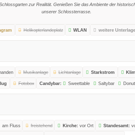
Schlossgarten zur Realität. Genießen Sie das Ambiente der historisc
unserer Schlossterrasse.
tagram
Helikopterlandeplatz
WLAN
weitere Unterlag
rhanden
Musikanlage
Lichtanlage
Starkstrom
Kli
lug
Fotobox
Candybar:
Sweettable
Saltybar
Donut
am Fluss
freistehend
Kirche:
vor Ort
Standesamt:
v