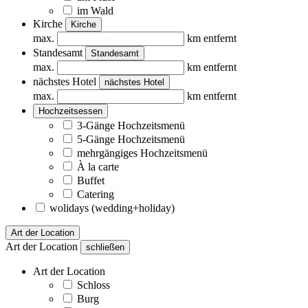
im Wald
Kirche
Kirche
max.
km entfernt
Standesamt
Standesamt
max.
km entfernt
nächstes Hotel
nächstes Hotel
max.
km entfernt
Hochzeitsessen
3-Gänge Hochzeitsmenü
5-Gänge Hochzeitsmenü
mehrgängiges Hochzeitsmenü
À la carte
Buffet
Catering
wolidays (wedding+holiday)
Art der Location
Art der Location
schließen
Art der Location
Schloss
Burg