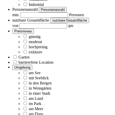
Industrial
Personenanzahl
Personenanzahl
min.
Personen
nutzbare Gesamtfläche
nutzbare Gesamtfläche
von
qm
Preisniveau
günstig
moderat
hochpreisig
exklusiv
Garten
barrierefreie Location
Umgebung
am See
mit Seeblick
in den Bergen
in Weingärten
in einer Stadt
am Land
im Park
am Meer
am Fluss