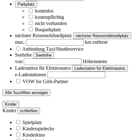
Parkplatz
kostenlos
kostenpflichtig
nicht vorhanden
Busparkplatz
nächster Reisemobilstellplatz
nächster Reisemobilstellplatz
max.
km entfernt
Anbindung Taxi/Shuttleservice
Seehöhe
Seehöhe
von
Höhenmeter
Ladestation für Elektroautos
Ladestation für Elektroautos
e-Ladestationen
VOW for Girls-Partner
Alle Suchfilter anzeigen
Kinder
Kinder
schließen
Spielplatz
Kinderspielecke
Kinderkino