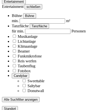
Entertainment
Entertainment
schließen
Bühne
Bühne
min.
m²
Tanzfläche
Tanzfläche
für min.
Personen
Musikanlage
Lichtanlage
Klimaanlage
Beamer
Funkmikrofone
Reis werfen
Taubenflug
Fotobox
Candybar
Sweettable
Saltybar
Donutwall
Alle Suchfilter anzeigen
Standort