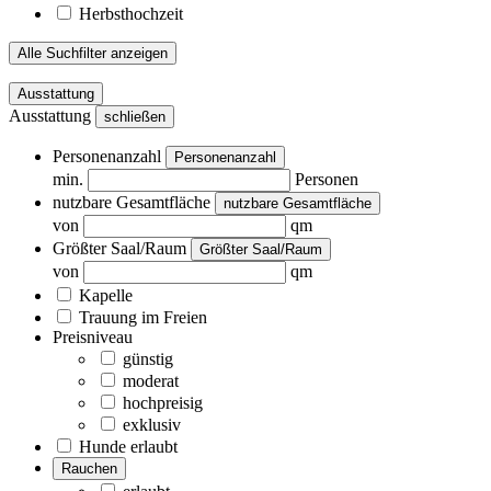
Herbsthochzeit
Alle Suchfilter anzeigen
Ausstattung
Ausstattung
schließen
Personenanzahl
Personenanzahl
min.
Personen
nutzbare Gesamtfläche
nutzbare Gesamtfläche
von
qm
Größter Saal/Raum
Größter Saal/Raum
von
qm
Kapelle
Trauung im Freien
Preisniveau
günstig
moderat
hochpreisig
exklusiv
Hunde erlaubt
Rauchen