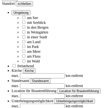
Standort
schließen
Umgebung
am See
mit Seeblick
in den Bergen
in Weingärten
in einer Stadt
am Land
im Park
am Meer
am Fluss
im Wald
freistehend
Kirche
Kirche
max.
km entfernt
Standesamt
Standesamt
max.
km entfernt
Location für Brautentführung
Location für Brautentführung
max.
km entfernt
Unterbringungsmöglichkeit
Unterbringungsmöglichkeit
max.
km entfernt