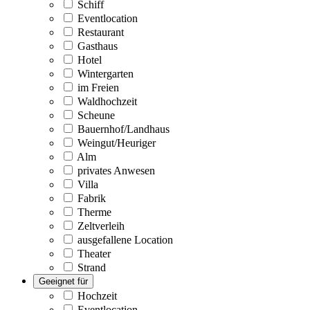
Schiff
Eventlocation
Restaurant
Gasthaus
Hotel
Wintergarten
im Freien
Waldhochzeit
Scheune
Bauernhof/Landhaus
Weingut/Heuriger
Alm
privates Anwesen
Villa
Fabrik
Therme
Zeltverleih
ausgefallene Location
Theater
Strand
Geeignet für
Hochzeit
Eventlocation