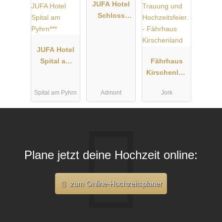
JUFA Hotel
Schloss
Röthelstein/
Admont***
JUFA Hotel
Spital am
Fährhaus
Pyhrn***
Kirschenlan
d
Spital am Pyhrn
Admont
Jork
Plane jetzt deine Hochzeit online:
zum Online-Hochzeitsplaner