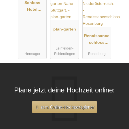
Schloss
Hotel
Lerchenhof
plan-garten
Renaissance
schloss
Leinfelden-
Rosenburg
Hermagor
Echterdingen
Rosenburg
Plane jetzt deine Hochzeit online:
zum Online-Hochzeitsplaner