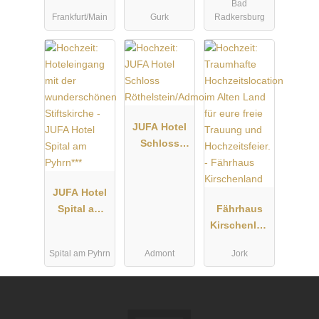
Bad
Opera
Frankfurt/Main
Gurk
Radkersburg
JUFA Hotel
Schloss
Röthelstein/
Admont***
JUFA Hotel
Spital am
Fährhaus
Pyhrn***
Kirschenlan
d
Spital am Pyhrn
Admont
Jork