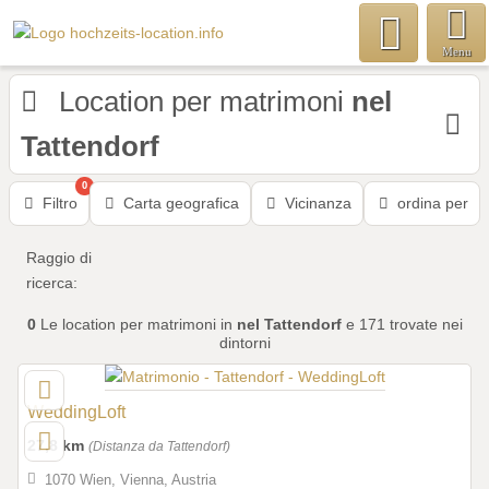
Menu
Location per matrimoni
nel
Tattendorf
0
Filtro
Carta geografica
Vicinanza
ordina per
Raggio di
ricerca:
0
Le location per matrimoni
in
nel Tattendorf
e 171 trovate nei
dintorni
WeddingLoft
27,8 km
(Distanza da Tattendorf)
1070 Wien, Vienna, Austria