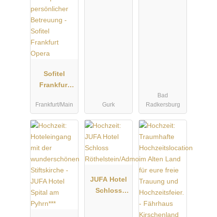
Radkersburg
****
Sofitel
Frankfurt
Bad
Opera
Frankfurt/Main
Gurk
Radkersburg
JUFA Hotel
Schloss
Röthelstein/
Admont***