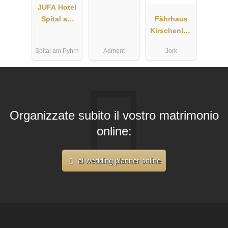
JUFA Hotel
Spital am
Fährhaus
Pyhrn***
Kirschenlan
d
Spital am Pyhrn
Admont
Jork
Organizzate subito il vostro matrimonio
online:
al wedding planner online