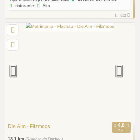
ristorante
Alm
512
Die Alm - Filzmoos
2 rif.
18,1 km
(Distanza da Flachau)