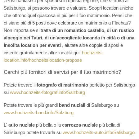
. Posti fantastici per sposarsi in questa regione, che si trova a
Salisburgo, si possono trovare e valutare. Scopri location uniche
che offrono quel qualcosa in più per il tuo matrimonio. Pensi che
ci siano più di 5 posti dove celebrare un matrimonio a Flachau?
Non importa se si tratta
di un romantico castello, di un rustico
alpeggio nei Tauri, di un'accogliente locanda in città o di una
insolita location per eventi
, aiutate altre coppie di sposi e
inserite gratuitamente altre località qui:
hochzeits-
location.info/hochzeitslocation-propose
Cerchi più fornitori di servizi per il tuo matrimonio?
Potete trovare il
fotografo di matrimonio
perfetto per Salisburgo
su
www.hochzeits-fotograf.info/Salzburg
Potete trovare le più grandi
band nuziali
di Salisburgo su
www.hochzeits-band.info/Salzburg
L'
auto nuziale
più bella o la
carrozza nuziale
più bella di
Salisburgo potete trovarla su
www.hochzeits-auto.info/Salisburgo