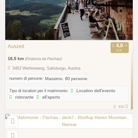
Auszeit
4 rif.
16,5 km
(Distanza da Flachau)
5453 Werfenweng, Salisburgo, Austria
numero di persone:
Massimo. 80 persone
Tipo di location per il matrimonio:
Location dell'evento
ristorante
all'aperto
610