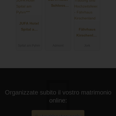
Schloss
Röthelstein/
Admont***
JUFA Hotel
Spital am
Fährhaus
Pyhrn***
Kirschenlan
d
Spital am Pyhrn
Admont
Jork
Organizzate subito il vostro matrimonio
online:
al wedding planner online