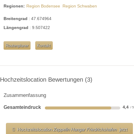
Regionen:
Region Bodensee
Region Schwaben
Breitengrad
:
47.674964
Längengrad
:
9.507422
Routenplaner
Kontakt
Hochzeitslocation Bewertungen
3
Zusammenfassung
Gesamteindruck
4,4
Hochzeitslocation
Zeppelin Hangar Friedrichshafen
jetzt