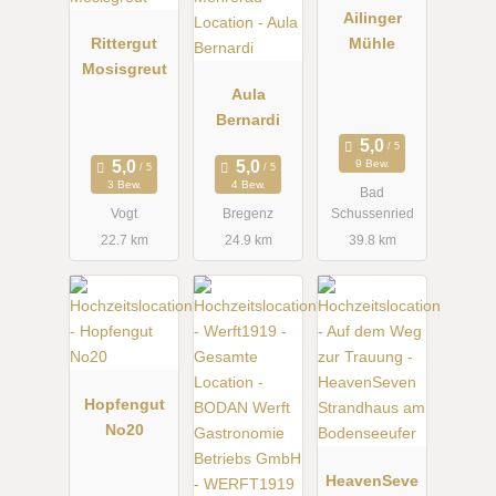
Ailinger
Rittergut
Mühle
Mosisgreut
Aula
Bernardi
9 Bew.
3 Bew.
4 Bew.
Bad
Vogt
Bregenz
Schussenried
22.7 km
24.9 km
39.8 km
Hopfengut
No20
HeavenSeve