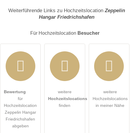
Name
Weiterführende Links zu Hochzeitslocation
Zeppelin
Hangar Friedrichshafen
E-Mail-Adresse (wird nicht veröffentlicht)
Für Hochzeitslocation
Besucher
Hiermit akzeptiere ich die
AGB
.
Bewertung
weitere
weitere
für
Hochzeitslocations
Hochzeitslocations
Die
Datenschutzerklärung
habe ich zur Kenntnis genommen.
Hochzeitslocation
finden
in meiner Nähe
Zeppelin Hangar
öffentliche Frage stellen
Abbrechen
Friedrichshafen
abgeben
Hinweis:
Bitte beachten Sie, öffentliche Fragen sind
für alle