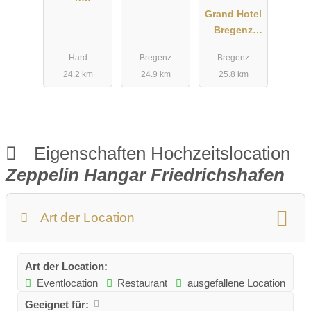
Strandhaus
Grand Hotel
am
Bregenz
Bodenseeuf
Mgallery
Hard
Bregenz
Bregenz
er
hotels
24.2 km
24.9 km
25.8 km
collection
Eigenschaften Hochzeitslocation
Zeppelin Hangar Friedrichshafen
Art der Location
Art der Location:
Eventlocation
Restaurant
ausgefallene Location
Geeignet für: