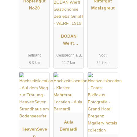
Hopfengut
Rittergut
No20
Mosisgreut
BODAN
Werft
Gastronomie
Tettnang
Kressbronn a.B.
Vogt
Betriebs
8.3 km
11.7 km
22.7 km
GmbH -
WERFT1919
Aula
HeavenSeve
Bernardi
n