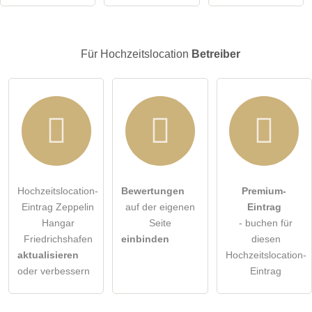
Besucher sichtbar
.
Klicken Sie hier um eine
individuelle Frage
an den
Hochzeitslocation-Eintrag zu stellen
.
Für Hochzeitslocation
Betreiber
Hochzeitslocation-
Bewertungen
Premium-
Eintrag Zeppelin
auf der eigenen
Eintrag
Hangar
Seite
- buchen für
Friedrichshafen
einbinden
diesen
aktualisieren
Hochzeitslocation-
oder verbessern
Eintrag