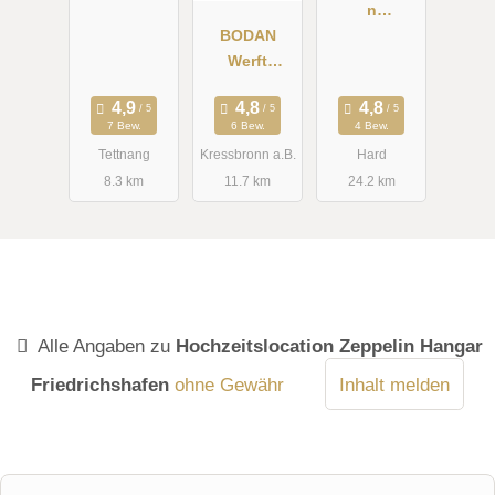
n
BODAN
Strandhaus
Werft
am
Gastronomie
Bodenseeuf
Betriebs
er
7 Bew.
6 Bew.
4 Bew.
GmbH -
Tettnang
Kressbronn a.B.
Hard
WERFT1919
8.3 km
11.7 km
24.2 km
Alle Angaben zu
Hochzeitslocation Zeppelin Hangar
Friedrichshafen
ohne Gewähr
Inhalt melden