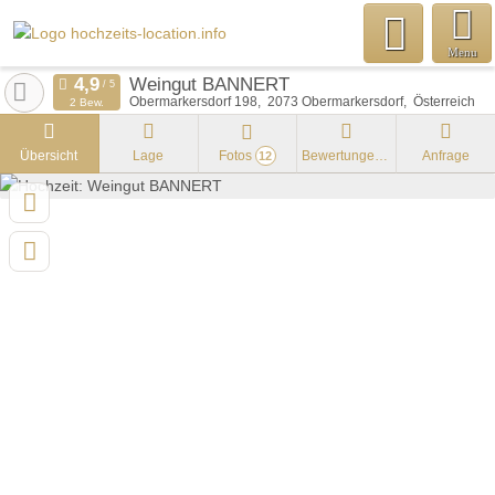
Menu
Weingut BANNERT
Obermarkersdorf 198
2073
Obermarkersdorf
Österreich
2 Bew.
Übersicht
Lage
Fotos
Bewertungen
Anfrage
12