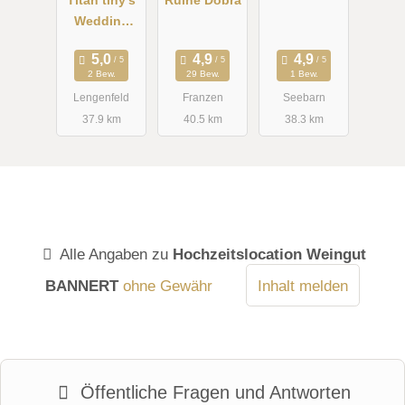
Titan tiny's
Ruine Dobra
Wedding
Location
2 Bew.
29 Bew.
1 Bew.
Lengenfeld
Franzen
Seebarn
37.9 km
40.5 km
38.3 km
Alle Angaben zu
Hochzeitslocation Weingut
BANNERT
ohne Gewähr
Inhalt melden
Öffentliche Fragen und Antworten