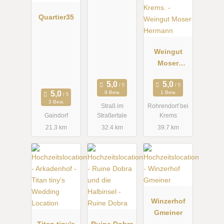
Quartier35
Weingut
Moser
Hermann
9 Bew.
1 Bew.
3 Bew.
Straß im
Rohrendorf bei
Gaindorf
Straßertale
Krems
21.3 km
32.4 km
39.7 km
Winzerhof
Gmeiner