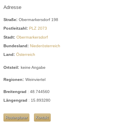
Adresse
Straße:
Obermarkersdorf 198
Postleitzahl:
PLZ 2073
Stadt:
Obermarkersdorf
Bundesland:
Niederösterreich
Land:
Österreich
Ortsteil:
keine Angabe
Regionen:
Weinviertel
Breitengrad
:
48.744560
Längengrad
:
15.893280
Routenplaner
Kontakt