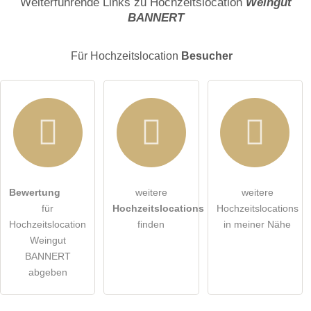
Weiterführende Links zu Hochzeitslocation
Weingut
BANNERT
E-Mail-Adresse (wird nicht veröffentlicht)
Für Hochzeitslocation
Besucher
Hiermit akzeptiere ich die
AGB
.
Bewertung
weitere
weitere
für
Hochzeitslocations
Hochzeitslocations
Die
Datenschutzerklärung
habe ich zur Kenntnis genommen.
Hochzeitslocation
finden
in meiner Nähe
Weingut
öffentliche Frage stellen
Abbrechen
BANNERT
abgeben
Hinweis:
Bitte beachten Sie, öffentliche Fragen sind
für alle
Besucher sichtbar
.