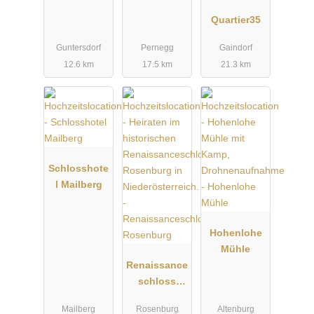
Quartier35
Guntersdorf
Pernegg
Gaindorf
12.6 km
17.5 km
21.3 km
Schlosshote
l Mailberg
Hohenlohe
Mühle
Renaissance
schloss
Rosenburg
Mailberg
Rosenburg
Altenburg