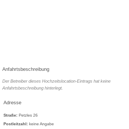
Juli 2027
August 2027
September 2027
Oktober 2027
Broschüre
Facebook
Instagram
Helikopterlandeplatz
WLAN
Anfahrtsbeschreibung
weitere Unterlagen
Der Betreiber dieses Hochzeitslocation-Eintrags hat keine
Anfahrtsbeschreibung hinterlegt.
Adresse
Straße:
Petzles 26
Postleitzahl:
keine Angabe