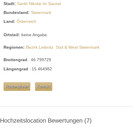
Stadt:
Sankt Nikolai im Sausal
Bundesland:
Steiermark
Land:
Österreich
Ortsteil:
keine Angabe
Regionen:
Bezirk Leibnitz
Süd & West Steiermark
Breitengrad
:
46.799729
Längengrad
:
15.464982
Routenplaner
Kontakt
Hochzeitslocation Bewertungen
7