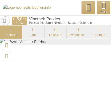
Menu
Vinothek Petzles
Petzles 26
Sankt Nikolai im Sausal
Österreich
7 Bew.
Übersicht
Lage
Fotos
Bewertungen
Anfrage
57