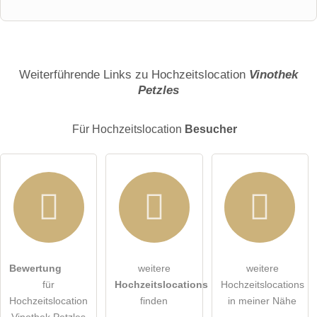
Vorname
Name
Weiterführende Links zu Hochzeitslocation
Vinothek
Petzles
E-Mail-Adresse (wird nicht veröffentlicht)
Für Hochzeitslocation
Besucher
Hiermit akzeptiere ich die
AGB
.
Bewertung
weitere
weitere
für
Hochzeitslocations
Hochzeitslocations
Die
Datenschutzerklärung
habe ich zur Kenntnis genommen.
Hochzeitslocation
finden
in meiner Nähe