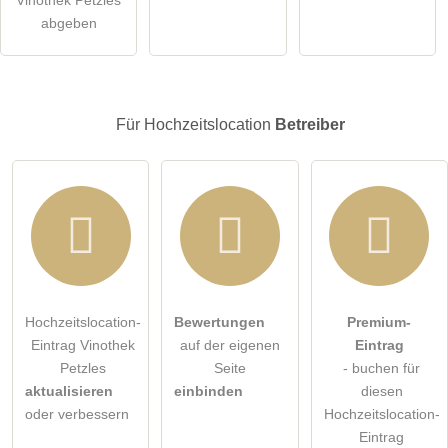
Vinothek Petzles
öffentliche Frage stellen
Abbrechen
abgeben
Hinweis:
Bitte beachten Sie, öffentliche Fragen sind
für alle
Besucher sichtbar
.
Klicken Sie hier um eine
individuelle Frage
an den
Für Hochzeitslocation
Betreiber
Hochzeitslocation-Eintrag zu stellen
.
Hochzeitslocation-
Bewertungen
Premium-
Eintrag Vinothek
auf der eigenen
Eintrag
Petzles
Seite
- buchen für
aktualisieren
einbinden
diesen
oder verbessern
Hochzeitslocation-
Eintrag