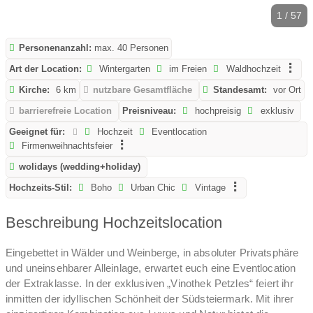
1 / 57
Personenanzahl:
max. 40 Personen
Art der Location:
Wintergarten
im Freien
Waldhochzeit
Kirche:
6 km
nutzbare Gesamtfläche
Standesamt:
vor Ort
barrierefreie Location
Preisniveau:
hochpreisig
exklusiv
Geeignet für:
Hochzeit
Eventlocation
Firmenweihnachtsfeier
wolidays (wedding+holiday)
Hochzeits-Stil:
Boho
Urban Chic
Vintage
Beschreibung Hochzeitslocation
Eingebettet in Wälder und Weinberge, in absoluter Privatsphäre
und uneinsehbarer Alleinlage, erwartet euch eine Eventlocation
der Extraklasse. In der exklusiven „Vinothek Petzles“ feiert ihr
inmitten der idyllischen Schönheit der Südsteiermark. Mit ihrer