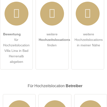
Hiermit akzeptiere ich die
AGB
.
Bewertung
weitere
weitere
für
Hochzeitslocations
Hochzeitslocations
Die
Datenschutzerklärung
habe ich zur Kenntnis genommen.
Hochzeitslocation
finden
in meiner Nähe
Villa Lina in Bad
öffentliche Frage stellen
Abbrechen
Herrenalb
abgeben
Hinweis:
Bitte beachten Sie, öffentliche Fragen sind
für alle
Besucher sichtbar
.
Klicken Sie hier um eine
individuelle Frage
an den
Hochzeitslocation-Eintrag zu stellen
.
Für Hochzeitslocation
Betreiber