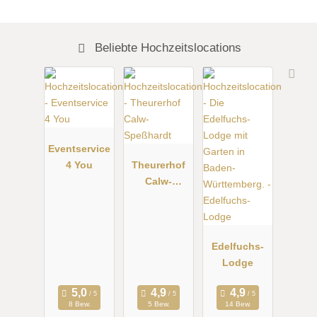
Beliebte Hochzeitslocations
Eventservice
4 You
Theurerhof
Calw-
Speßhardt
Edelfuchs-
Lodge
8 Bew.
5 Bew.
14 Bew.