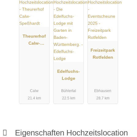
Theurerhof
Calw-
Speßhardt
Freizeitpark
Rotfelden
Edelfuchs-
Lodge
Calw
Bühlertal
Ebhausen
21.4 km
22.5 km
28.7 km
Eigenschaften Hochzeitslocation