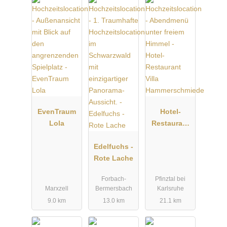
EvenTraum
Hotel-
Lola
Restaurant
Villa
Edelfuchs -
Hammersch
Rote Lache
miede
Forbach-
Pfinztal bei
Marxzell
Bermersbach
Karlsruhe
9.0 km
13.0 km
21.1 km