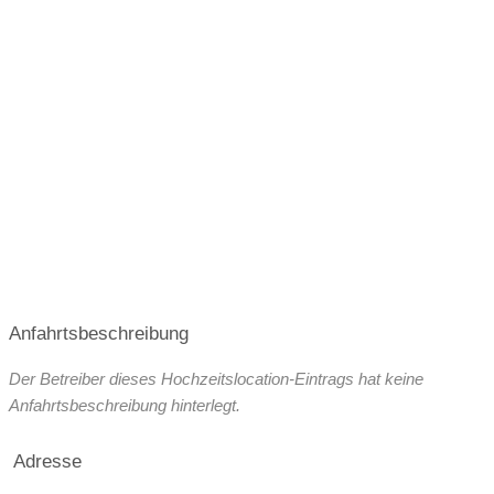
Broschüre
Facebook
Instagram
April 2027
Mai 2027
Juni 2027
Helikopterlandeplatz
WLAN
Juli 2027
August 2027
September 2027
weitere Unterlagen
Oktober 2027
Anfahrtsbeschreibung
Der Betreiber dieses Hochzeitslocation-Eintrags hat keine
Anfahrtsbeschreibung hinterlegt.
Adresse