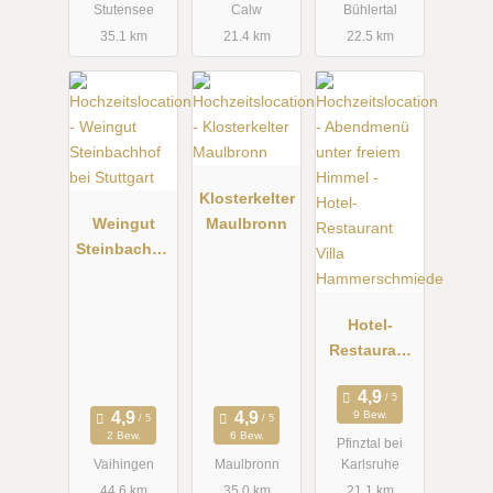
Stutensee
Calw
Bühlertal
35.1 km
21.4 km
22.5 km
Klosterkelter
Weingut
Maulbronn
Steinbachho
f bei
Stuttgart
Hotel-
Restaurant
Villa
Hammersch
9 Bew.
miede
2 Bew.
6 Bew.
Pfinztal bei
Vaihingen
Maulbronn
Karlsruhe
44.6 km
35.0 km
21.1 km