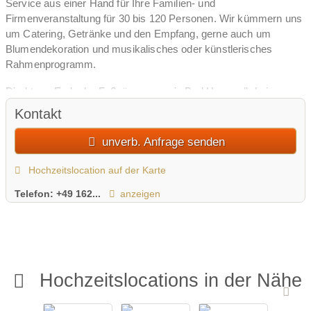
Service aus einer Hand für Ihre Familien- und
Firmenveranstaltung für 30 bis 120 Personen. Wir kümmern uns
um Catering, Getränke und den Empfang, gerne auch um
Blumendekoration und musikalisches oder künstlerisches
Rahmenprogramm.
Direkt am Ende der Fußgängerzone in Bad Herrenalb bei
Karlsruhe befindet sich eine im Nordschwarzwälder Bäderstil
Kontakt
gebaute Villa – die Villa Lina.
Sie finden bei uns alte Bodendielen, freigelegte Bruchsteinwände,
unverb. Anfrage senden
einen echten Kamin, eine barocke Eichentreppe, u.v.m. Lassen
Sie sich verzaubern.
Hochzeitslocation auf der Karte
Telefon:
+49 162...
anzeigen
Hochzeitslocations in der Nähe