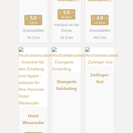
Hochzeits &
n
Party
96 Bew.
Location
3 Bew.
13 Bew.
Aschach an der
Gramastetten
Donau
Gramastetten
44.3 km
41.6 km
49.2 km
Zeilinger-
Orangerie
Gut
Schärding
Hotel
Wesenufer