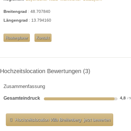
Breitengrad
:
48.707840
Längengrad
:
13.794160
Routenplaner
Kontakt
Hochzeitslocation Bewertungen
3
Zusammenfassung
Gesamteindruck
4,8
Hochzeitslocation
Villa Breitenberg
jetzt bewerten