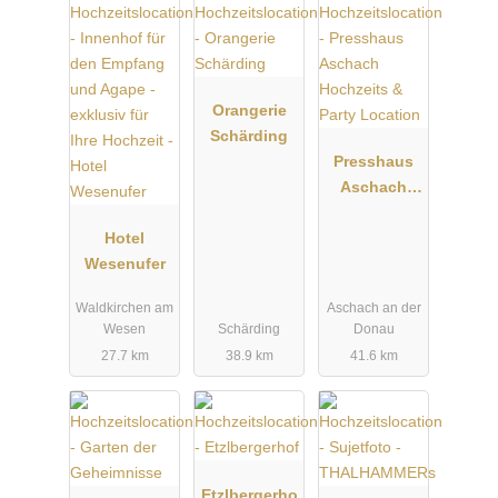
Orangerie
Schärding
Presshaus
Aschach
Hochzeits &
Hotel
Party
Wesenufer
Location
Waldkirchen am
Aschach an der
Wesen
Schärding
Donau
27.7 km
38.9 km
41.6 km
Etzlbergerho