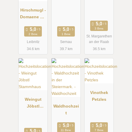
Hirschmugl -
Domaene am
Seggauberg
3 Bew.
2 Bew.
1 Bew.
St. Margarethen
Leibnitz
Sernau
an der Raab
34.6 km
39.7 km
36.5 km
Vinothek
Weingut
Petzles
Jöbstl
Waldhochzei
Stammhaus
t
11 Bew.
7 Bew.