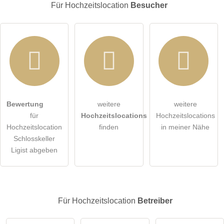
E-Mail-Adresse (wird nicht veröffentlicht)
Für Hochzeitslocation
Besucher
Hiermit akzeptiere ich die
AGB
.
Bewertung
weitere
weitere
für
Hochzeitslocations
Hochzeitslocations
Die
Datenschutzerklärung
habe ich zur Kenntnis genommen.
Hochzeitslocation
finden
in meiner Nähe
Schlosskeller
öffentliche Frage stellen
Abbrechen
Ligist abgeben
Hinweis:
Bitte beachten Sie, öffentliche Fragen sind
für alle
Besucher sichtbar
.
Klicken Sie hier um eine
individuelle Frage
an den
Für Hochzeitslocation
Betreiber
Hochzeitslocation-Eintrag zu stellen
.