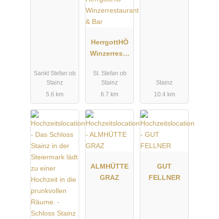
HerrgottHÖ
Winzerresta
urant & Bar
Sankt Stefan ob
St. Stefan ob
Stainz
Stainz
Stainz
5.6 km
6.7 km
10.4 km
ALMHÜTTE
GUT
GRAZ
FELLNER