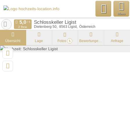
Menu
Schlosskeller Ligist
Dietenberg 50
8563
Ligist
Österreich
2 Bew.
Übersicht
Lage
Fotos
Bewertungen
Anfrage
5