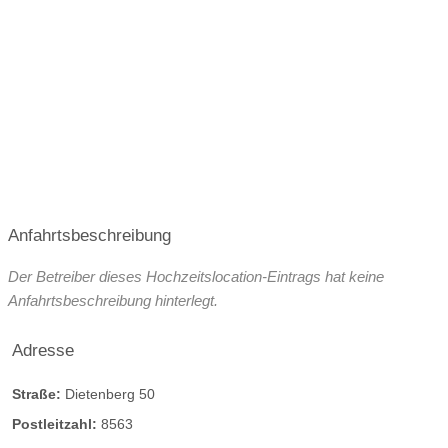
Platz für Agape
letzte Renovierung
Oktober 2027
Video
Broschüre
Facebook
Instagram
Helikopterlandeplatz
WLAN
weitere Unterlagen
Anfahrtsbeschreibung
Der Betreiber dieses Hochzeitslocation-Eintrags hat keine
Anfahrtsbeschreibung hinterlegt.
Adresse
Straße:
Dietenberg 50
Postleitzahl:
8563