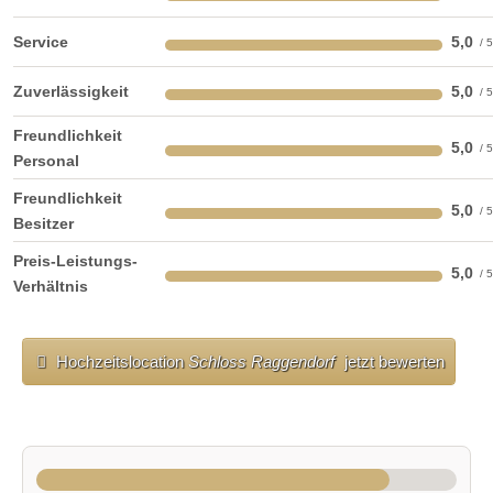
Service
5,0
Zuverlässigkeit
5,0
Freundlichkeit
5,0
Personal
Freundlichkeit
5,0
Besitzer
Preis-Leistungs-
Innenhof
5,0
Verhältnis
Vermietbare Gartenfläche, 238 m²
Hochzeitslocation
Schloss Raggendorf
jetzt bewerten