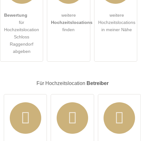
Hiermit akzeptiere ich die
AGB
.
Bewertung
weitere
weitere
für
Hochzeitslocations
Hochzeitslocations
Die
Datenschutzerklärung
habe ich zur Kenntnis genommen.
Hochzeitslocation
finden
in meiner Nähe
Schloss
öffentliche Frage stellen
Abbrechen
Raggendorf
abgeben
Hinweis:
Bitte beachten Sie, öffentliche Fragen sind
für alle
Besucher sichtbar
.
Klicken Sie hier um eine
individuelle Frage
an den
Hochzeitslocation-Eintrag zu stellen
.
Für Hochzeitslocation
Betreiber