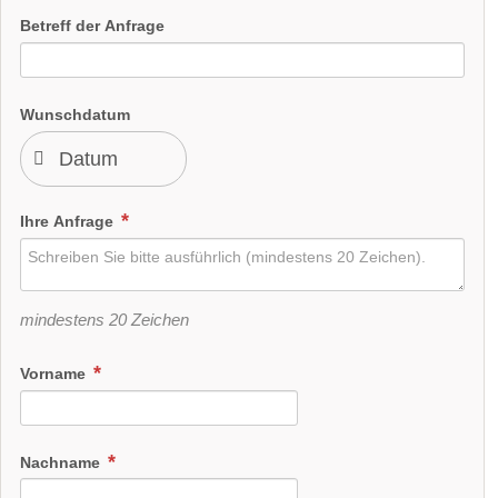
Betreff der Anfrage
Wunschdatum
Ihre Anfrage
Pavillion
mindestens 20 Zeichen
Standesamtliche Trauung
Vorname
Kapelle
Trauung im Freien
Nachname
Preisniveau:
moderat
Kosten:
lt. Preisliste