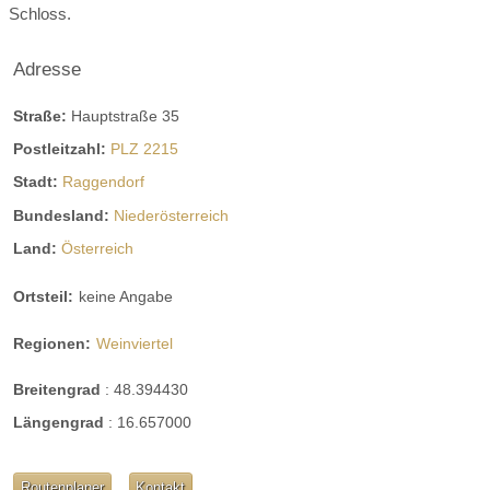
Schloss.
Adresse
Straße:
Hauptstraße 35
Postleitzahl:
PLZ 2215
Stadt:
Raggendorf
Bundesland:
Niederösterreich
Saal Schloss Raggendorf
Land:
Österreich
Ortsteil:
keine Angabe
Saal Schloss Raggendorf 347 m² - bis zu 300 Gäste
Regionen:
Weinviertel
Breitengrad
:
48.394430
Längengrad
:
16.657000
Routenplaner
Kontakt