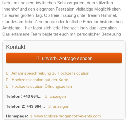
bietet mit seinem idyllischen Schlossgarten, dem stilvollen
Innenhof und den eleganten Festsälen vielfältige Möglichkeiten
für euren großen Tag. Ob freie Trauung unter freiem Himmel,
standesamtliche Zeremonie oder festliche Feier im historischen
Ambiente – hier lässt sich jede Hochzeit individuell gestalten.
Das erfahrene Team begleitet euch mit persönlicher Betreuung
und unterstützt euch bei der Planung, damit eure Wünsche
Kontakt
Wirklichkeit werden. Eine exklusive Atmosphäre, flexible
Räumlichkeiten und zahlreiche traumhafte Fotokulissen machen
unverb. Anfrage senden
Schloss Raggendorf zu einem Ort für unvergessliche Momente.
Anfahrtsbeschreibung zu Hochzeitslocation
Hochzeitslocation auf der Karte
Hochzeitslocation Öffnungszeiten
Telefon:
+43 664...
anzeigen
Telefon 2:
+43 664...
anzeigen
Homepage:
www.schloss-raggendorf-events.com