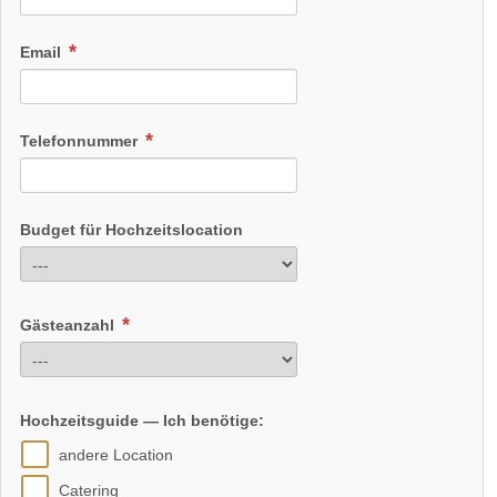
Öffnungszeiten für Hochzeitsfeier:
Email
ganztags geöffnet
ganztags geöffnet
ganztags geöffnet
Telefonnummer
ganztags geöffnet
ganztags geöffnet
Budget für Hochzeitslocation
ganztags geöffnet
Gästeanzahl
Hochzeitsguide — Ich benötige:
Angaben zur Sperrstunde:
nach Vereinbarung
andere Location
Hunde erlaubt
Rauchen:
nur im Freien
Catering