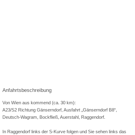
April 2027
Mai 2027
Juni 2027
Juli 2027
August 2027
September 2027
Oktober 2027
Saal Ritter Zoppl
Saal Ritter Zoppl 39 m²
Anfahrtsbeschreibung
Von Wien aus kommend (ca. 30 km):
A23/S2 Richtung Gänserndorf, Ausfahrt „Gänserndorf B8“,
Deutsch-Wagram, Bockfließ, Auerstahl, Raggendorf.
In Raggendorf links der S-Kurve folgen und Sie sehen links das