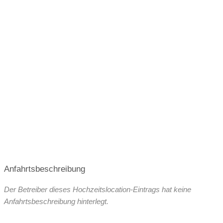
Festzelt
Weinkeller
Bar
Dezember 2026 (Weihnachtsfeiern)
März 2027
mögliche Tischformate
Hussen
April 2027
Mai 2027
Juni 2027
geschlossene Gesellschaft
barrierefreie Location
Juli 2027
August 2027
September 2027
Platz für Sektempfang
Platz für Agape
Oktober 2027
letzte Renovierung
Video
Broschüre
Facebook
Instagram
Helikopterlandeplatz
WLAN
weitere Unterlagen
Anfahrtsbeschreibung
Der Betreiber dieses Hochzeitslocation-Eintrags hat keine
Anfahrtsbeschreibung hinterlegt.