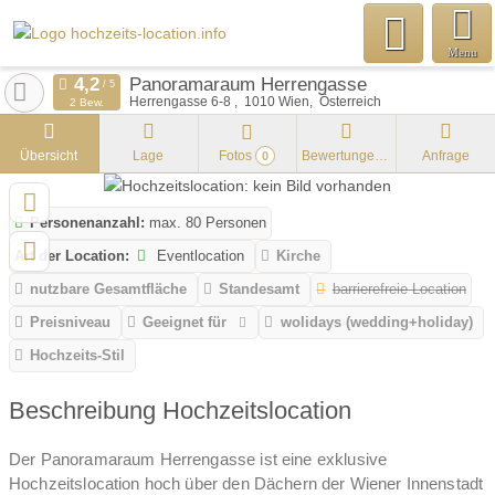
Menu
Panoramaraum Herrengasse
Herrengasse 6-8
1010
Wien
Österreich
2 Bew.
Übersicht
Lage
Fotos
Bewertungen
Anfrage
0
Personenanzahl:
max. 80 Personen
Art der Location:
Eventlocation
Kirche
nutzbare Gesamtfläche
Standesamt
barrierefreie Location
Preisniveau
Geeignet für
wolidays (wedding+holiday)
Hochzeits-Stil
Beschreibung Hochzeitslocation
Der Panoramaraum Herrengasse ist eine exklusive
Hochzeitslocation hoch über den Dächern der Wiener Innenstadt