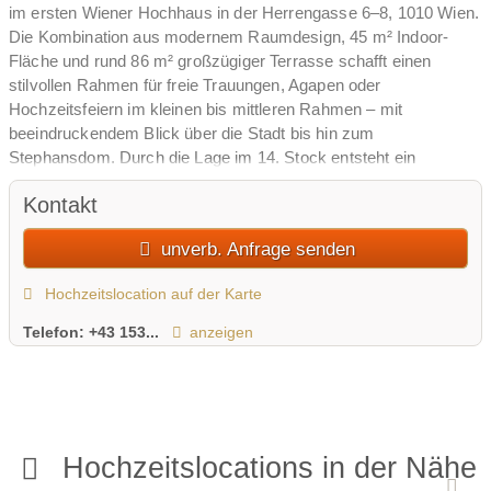
im ersten Wiener Hochhaus in der Herrengasse 6–8, 1010 Wien.
Die Kombination aus modernem Raumdesign, 45 m² Indoor-
Fläche und rund 86 m² großzügiger Terrasse schafft einen
stilvollen Rahmen für freie Trauungen, Agapen oder
Hochzeitsfeiern im kleinen bis mittleren Rahmen – mit
beeindruckendem Blick über die Stadt bis hin zum
Stephansdom. Durch die Lage im 14. Stock entsteht ein
besonderes Rooftop-Ambiente, das Hochzeiten einen urban-
Kontakt
eleganten Charakter verleiht und viel Raum für individuelle
Dekorationsideen bietet.
unverb. Anfrage senden
Der Panoramaraum kann flexibel für exklusive Events gebucht
Hochzeitslocation auf der Karte
werden und eignet sich ideal für Brautpaare, die ihre
Hochzeitsgäste in einer außergewöhnlichen City-Location im
Telefon:
+43 153...
anzeigen
Herzen von Wien empfangen möchten. Der Fokus liegt auf
einem hochwertigen, privaten Rahmen, in dem sich
standesamtliche Trauung in der Innenstadt, Sektempfang und
Feier nahtlos verbinden lassen.
Hochzeitslocations in der Nähe