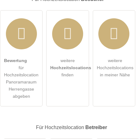
Hiermit akzeptiere ich die
AGB
.
Bewertung
weitere
weitere
für
Hochzeitslocations
Hochzeitslocations
Die
Datenschutzerklärung
habe ich zur Kenntnis genommen.
Hochzeitslocation
finden
in meiner Nähe
Panoramaraum
öffentliche Frage stellen
Abbrechen
Herrengasse
abgeben
Hinweis:
Bitte beachten Sie, öffentliche Fragen sind
für alle
Besucher sichtbar
.
Klicken Sie hier um eine
individuelle Frage
an den
Hochzeitslocation-Eintrag zu stellen
.
Für Hochzeitslocation
Betreiber