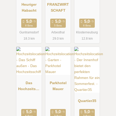
Heuriger
FRANZWIRT
Balsamico
Habacht
SCHAFT
8 Bew.
5 Bew.
6 Bew.
Guntramsdorf
Arbesthal
Klosterneuburg
18.3 km
29.0 km
12.8 km
Das
Parkhotel
Hochzeitssc
Mauer
hiff
Quartier35
6 Bew.
3 Bew.
3 Bew.