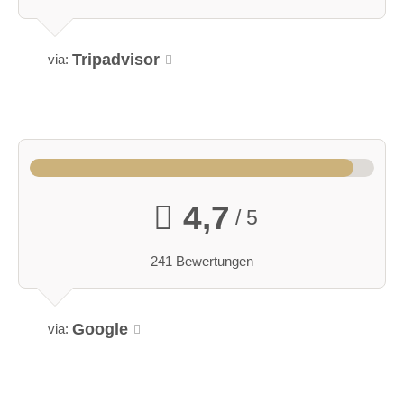
Tripadvisor
via:
4,7
/ 5
241 Bewertungen
Google
via: