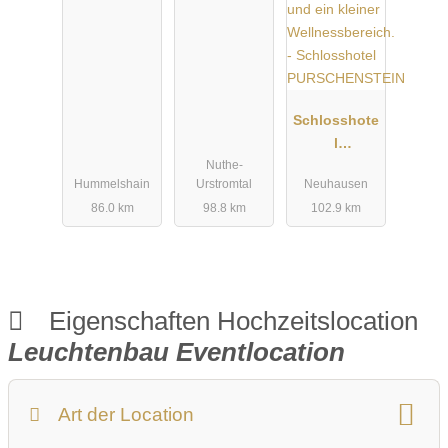
Schlosshote
l
Nuthe-
PURSCHENS
Hummelshain
Urstromtal
Neuhausen
TEIN
86.0 km
98.8 km
102.9 km
Eigenschaften Hochzeitslocation
Leuchtenbau Eventlocation
Art der Location