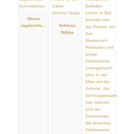
Neues
Jagdschloss
Schloss
Hummelshai
Stülpe
n