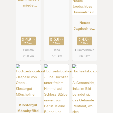
miede
Höfgen
Neues
Jagdschloss
Hummelshai
n
7 Bew.
5 Bew.
3 Bew.
Grimma
Jena
Hummelshain
26.0 km
77.5 km
86.0 km
Klostergut
Mönchpfiffel