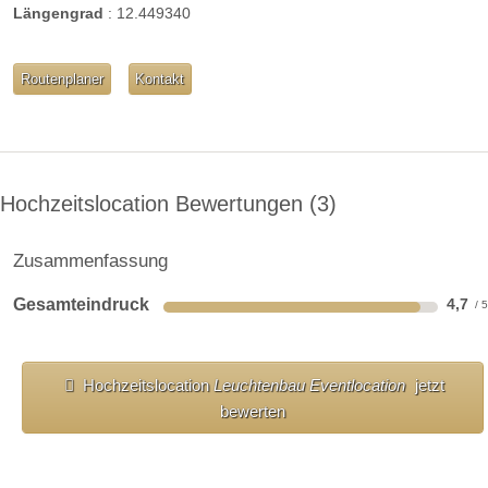
Längengrad
:
12.449340
Routenplaner
Kontakt
Hochzeitslocation Bewertungen
3
Zusammenfassung
Gesamteindruck
4,7
Hochzeitslocation
Leuchtenbau Eventlocation
jetzt
bewerten