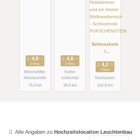
Schlosshote
l
PURSCHENS
2 Bew.
3 Bew.
TEIN
3 Bew.
Mönchpfiffel-
Nuthe-
Nikolausrieth
Urstromtal
Neuhausen
75.0 km
98.8 km
102.9 km
Alle Angaben zu
Hochzeitslocation Leuchtenbau