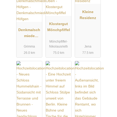
Kleine
Residenz
Klostergut
Denkmalsch
Mönchpfiffel
miede
Mönchpfiffel-
Höfgen
Grimma
Nikolausrieth
Jena
26.0 km
75.0 km
77.5 km