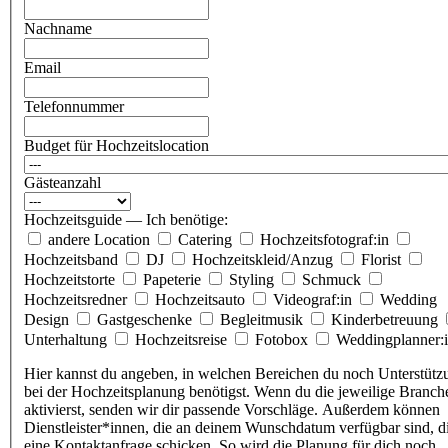
Nachname
Email
Telefonnummer
Budget für Hochzeitslocation
Gästeanzahl
Hochzeitsguide — Ich benötige:
andere Location
Catering
Hochzeitsfotograf:in
Hochzeitsband
DJ
Hochzeitskleid/Anzug
Florist
Hochzeitstorte
Papeterie
Styling
Schmuck
Hochzeitsredner
Hochzeitsauto
Videograf:in
Wedding
Design
Gastgeschenke
Begleitmusik
Kinderbetreuung
Unterhaltung
Hochzeitsreise
Fotobox
Weddingplanner:
Hier kannst du angeben, in welchen Bereichen du noch Unterstütz
bei der Hochzeitsplanung benötigst. Wenn du die jeweilige Branch
aktivierst, senden wir dir passende Vorschläge. Außerdem können
Dienstleister*innen, die an deinem Wunschdatum verfügbar sind, d
eine Kontaktanfrage schicken. So wird die Planung für dich noch