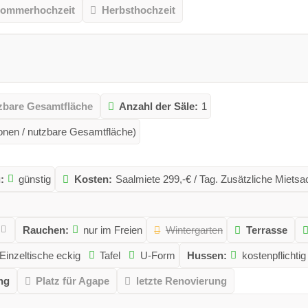
ommerhochzeit
Herbsthochzeit
zbare Gesamtfläche
Anzahl der Säle:
1
onen / nutzbare Gesamtfläche)
:
günstig
Kosten:
Saalmiete 299,-€ / Tag. Zusätzliche Miets
Rauchen:
nur im Freien
Wintergarten
Terrasse
Einzeltische eckig
Tafel
U-Form
Hussen:
kostenpflichtig
ng
Platz für Agape
letzte Renovierung