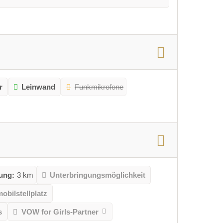
r
Leinwand
Funkmikrofone
ung:
3 km
Unterbringungsmöglichkeit
obilstellplatz
s
VOW for Girls-Partner