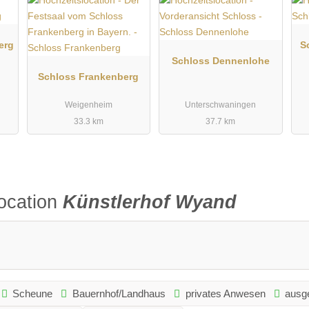
erg
S
Schloss Dennenlohe
Schloss Frankenberg
Weigenheim
Unterschwaningen
33.3 km
37.7 km
ocation
Künstlerhof Wyand
Scheune
Bauernhof/Landhaus
privates Anwesen
ausge