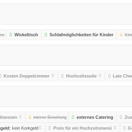
ino
Wickeltisch
Schlafmöglichkeiten für Kinder
Kin
Kosten Doppelzimmer
Hochzeitssuite
Late Che
itsessen
interne Bewirtung
externes Catering
Zus
geld:
kein Korkgeld
Preis für ein Hochzeitsmenü
G