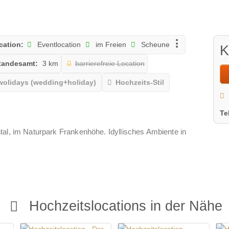
cation:
Eventlocation
im Freien
Scheune
K
tandesamt:
3 km
barrierefreie Location
wolidays (wedding+holiday)
Hochzeits-Stil
Te
al, im Naturpark Frankenhöhe. Idyllisches Ambiente in
Hochzeitslocations in der Nähe