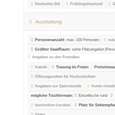
Hochzeits-Stil
Frühlingshochzeit
S
Ausstattung
Personenanzahl:
max. 100 Personen
nut
Größter Saal/Raum:
siehe Platzangebot (Pers
Angaben zu den Festsälen
Kapelle
Trauung im Freien
Preisniveau
Öffnungszeiten für Hochzeitsfeier
Angaben zur Sperrstunde
Hunde erlaubt
mögliche Tischformate:
Einzeltische rund
barrierefreie Location
Platz für Sektempfa
Video