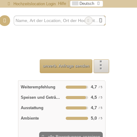
Hilfe
Deutsch
Hochzeitslocation Login
unverb. Anfrage senden
4,7
Weiterempfehlung
4,5
Speisen und Getränke
4,7
Ausstattung
5,0
Ambiente
alle Bewertungen anzeigen