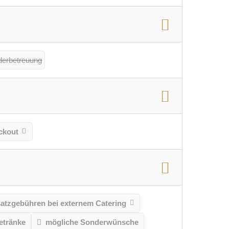
derbetreuung
ckout
atzgebühren bei externem Catering
etränke
mögliche Sonderwünsche