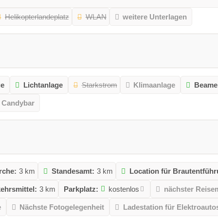
Helikopterlandeplatz
WLAN
weitere Unterlagen
ge
Lichtanlage
Starkstrom
Klimaanlage
Beame
Candybar
rche:
3 km
Standesamt:
3 km
Location für Brautentführ
kehrsmittel:
3 km
Parkplatz:
kostenlos
nächster Reisem
e
Nächste Fotogelegenheit
Ladestation für Elektroauto