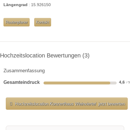
Längengrad
:
15.926150
Routenplaner
Kontakt
Hochzeitslocation Bewertungen
3
Zusammenfassung
Gesamteindruck
4,6
Hochzeitslocation
Konzerthaus Weinviertel
jetzt bewerten