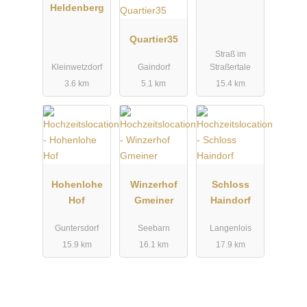
Heldenberg
Quartier35
Straß im
Kleinwetzdorf
Gaindorf
Straßertale
3.6 km
5.1 km
15.4 km
Hohenlohe
Winzerhof
Schloss
Hof
Gmeiner
Haindorf
Guntersdorf
Seebarn
Langenlois
15.9 km
16.1 km
17.9 km