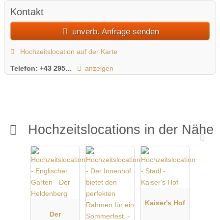
auch für Hochzeiten, bei denen ihr Wert auf ein professionell
Kontakt
ausgestattetes, repräsentatives Ambiente legt – inklusive
unverb. Anfrage senden
Konzertsaal-Atmosphäre, moderner Infrastruktur und der
Unterstützung durch ein erfahrenes Veranstaltungsteam.
Hochzeitslocation auf der Karte
Telefon:
+43 295...
anzeigen
Hochzeitslocations in der Nähe
Kaiser's Hof
Der