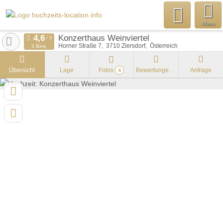
Menu
Konzerthaus Weinviertel
Horner Straße 7
3710
Ziersdorf
Österreich
3 Bew.
Übersicht
Lage
Fotos
Bewertungen
Anfrage
4