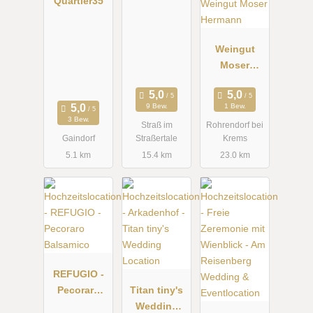
Quartier35
Weingut
Moser
Hermann
9 Bew.
1 Bew.
3 Bew.
Straß im
Rohrendorf bei
Gaindorf
Straßertale
Krems
5.1 km
15.4 km
23.0 km
REFUGIO -
Pecoraro
Titan tiny's
Balsamico
Wedding