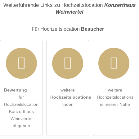
Name
Weiterführende Links zu Hochzeitslocation
Konzerthaus
Weinviertel
E-Mail-Adresse (wird nicht veröffentlicht)
Für Hochzeitslocation
Besucher
Hiermit akzeptiere ich die
AGB
.
Bewertung
weitere
weitere
für
Hochzeitslocations
Hochzeitslocations
Die
Datenschutzerklärung
habe ich zur Kenntnis genommen.
Hochzeitslocation
finden
in meiner Nähe
Konzerthaus
öffentliche Frage stellen
Abbrechen
Weinviertel
abgeben
Hinweis:
Bitte beachten Sie, öffentliche Fragen sind
für alle
Besucher sichtbar
.