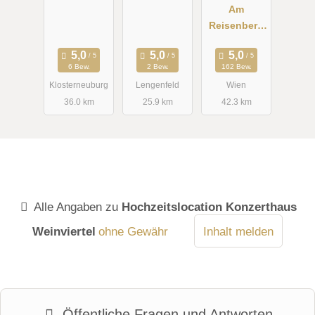
Location
Am
Reisenberg
Wedding &
Eventlocatio
6 Bew.
2 Bew.
162 Bew.
n
Klosterneuburg
Lengenfeld
Wien
36.0 km
25.9 km
42.3 km
Alle Angaben zu
Hochzeitslocation Konzerthaus
Weinviertel
ohne Gewähr
Inhalt melden
Öffentliche Fragen und Antworten