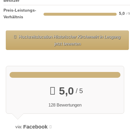
Besitzer
Preis-Leistungs-
5,0
Verhältnis
Hochzeitslocation
Historischer Kirchenwirt in Leogang
jetzt bewerten
5,0
/ 5
128 Bewertungen
Facebook
via: