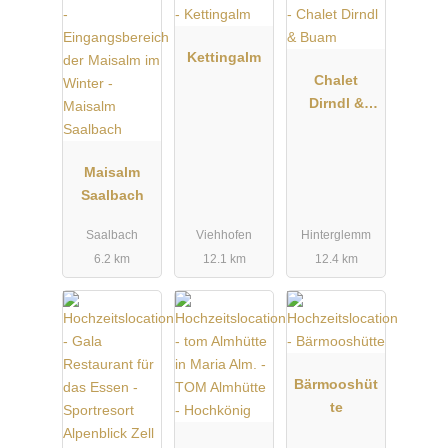
• Historisches Hotel Kirchenwirt mit traumhafter Hochzeitssuite
• Appartements in der Ferienvilla „Ansitz Wirtsgut“
Kettingalm
Chalet
Dirndl &
Buam
Maisalm
Saalbach
Saalbach
Viehhofen
Hinterglemm
6.2 km
12.1 km
12.4 km
Bärmooshüt
te