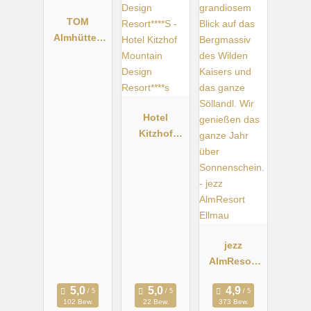
TOM
Almhütte -
Hochkönig
Hotel
Kitzhof
Mountain
Design
Resort****s
jezz
AlmResort
Ellmau
102 Bew.
22 Bew.
373 Bew.