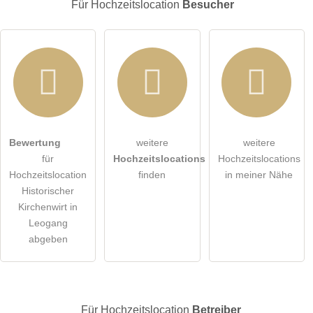
Für Hochzeitslocation
Besucher
Hiermit akzeptiere ich die
AGB
.
Bewertung
weitere
weitere
für
Hochzeitslocations
Hochzeitslocations
Die
Datenschutzerklärung
habe ich zur Kenntnis genommen.
Hochzeitslocation
finden
in meiner Nähe
Historischer
öffentliche Frage stellen
Abbrechen
Kirchenwirt in
Leogang
Hinweis:
Bitte beachten Sie, öffentliche Fragen sind
für alle
abgeben
Besucher sichtbar
.
Klicken Sie hier um eine
individuelle Frage
an den
Hochzeitslocation-Eintrag zu stellen
.
Für Hochzeitslocation
Betreiber