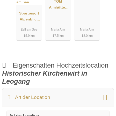
TOM
Almhütte -
Sportresort
Hochkönig
Alpenblick
Zell am See
Zell am See
Maria Alm
Maria Alm
15.9 km
17.5 km
18.0 km
Eigenschaften Hochzeitslocation
Historischer Kirchenwirt in
Leogang
Art der Location
Art der Location: