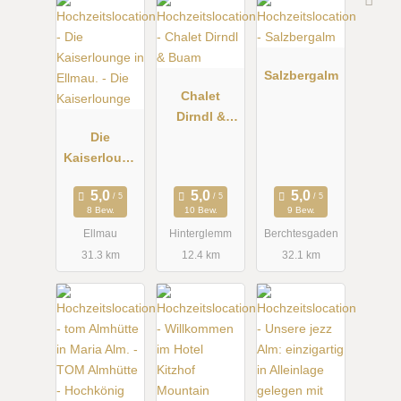
Salzbergalm
Chalet
Dirndl &
Die
Buam
Kaiserloung
e
8 Bew.
10 Bew.
9 Bew.
Ellmau
Hinterglemm
Berchtesgaden
31.3 km
12.4 km
32.1 km