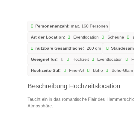
Personenanzahl:
max. 160 Personen
Art der Location:
Eventlocation
Scheune
a
nutzbare Gesamtfläche:
280 qm
Standesam
Geeignet für:
Hochzeit
Eventlocation
F
Hochzeits-Stil:
Fine-Art
Boho
Boho-Glam
Beschreibung Hochzeitslocation
Taucht ein in das romantische Flair des Hammerschl
Atmosphäre.