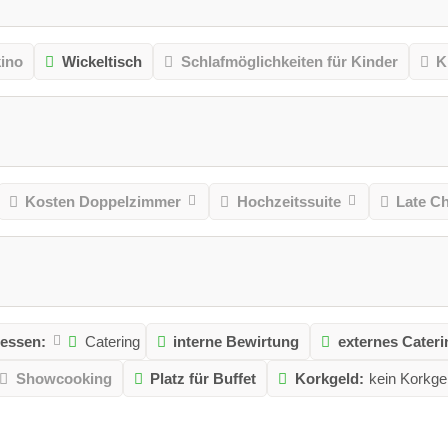
kino
Wickeltisch
Schlafmöglichkeiten für Kinder
K
Kosten Doppelzimmer
Hochzeitssuite
Late C
essen:
Catering
interne Bewirtung
externes Cateri
Showcooking
Platz für Buffet
Korkgeld:
kein Korkge