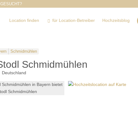
 GESUCHT?
Location finden
für Location-Betreiber
Hochzeitsblog
yern
Schmidmühlen
todl Schmidmühlen
Deutschland