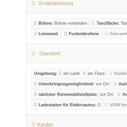
Entertainment
Bühne:
Bühne vorhanden
Tanzfläche:
Tan
Leinwand
Funkmikrofone
Reis wer
Standort
Umgebung:
am Land
am Fluss
freist
Unterbringungsmöglichkeit:
vor Ort
Aut
nächster Reisemobilstellplatz:
vor Ort
An
Ladestation für Elektroautos:
2
VOW for 
Kinder