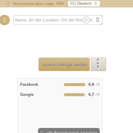
Hilfe
Deutsch
Hochzeitslocation Login
unverb. Anfrage senden
4,9
Facebook
4,7
Google
alle Bewertungen anzeigen