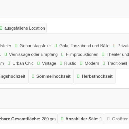
ausgefallene Location
sfeier
Geburtstagsfeier
Gala, Tanzabend und Bälle
Privat
s
Vernissage oder Empfang
Filmproduktionen
Theater und
am
Urban Chic
Vintage
Rustic
Modern
Traditionell
ingshochzeit
Sommerhochzeit
Herbsthochzeit
zbare Gesamtfläche:
280 qm
Anzahl der Säle:
1
Größter