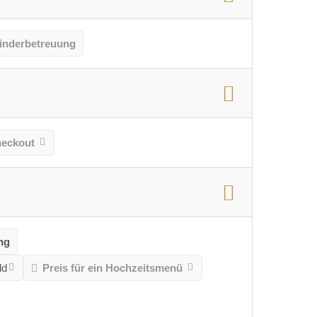
inderbetreuung
heckout
ng
ld
Preis für ein Hochzeitsmenü