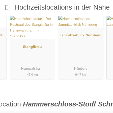
Hochzeitslocations in der Nähe
dt
Jamnitzerblick Nürnberg
Stanglbräu
Herrnwahlthann
Nürnberg
47.0 km
64.7 km
ocation
Hammerschloss-Stodl Sch