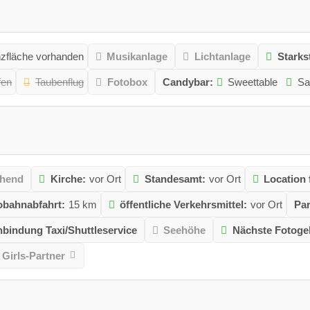
zfläche vorhanden
Musikanlage
Lichtanlage
Starks
fen
Taubenflug
Fotobox
Candybar:
Sweettable
Sa
ehend
Kirche:
vor Ort
Standesamt:
vor Ort
Location 
obahnabfahrt:
15 km
öffentliche Verkehrsmittel:
vor Ort
Par
bindung Taxi/Shuttleservice
Seehöhe
Nächste Fotogel
Girls-Partner