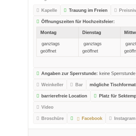
Kapelle
Trauung im Freien
Preisni
Öffnungszeiten für Hochzeitsfeier:
Montag
Dienstag
Mitt
ganztags
ganztags
ganz
geöffnet
geöffnet
geöffn
Angaben zur Sperrstunde:
keine Sperrstunde
Weinkeller
Bar
mögliche Tischformat
barrierefreie Location
Platz für Sektem
Video
Broschüre
Facebook
Instagram