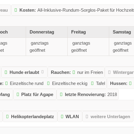
veau
Kosten:
All-Inklusive-Rundum-Sorglos-Paket für Hochzeit
woch
Donnerstag
Freitag
Samstag
tags
ganztags
ganztags
ganztags
et
geöffnet
geöffnet
geöffnet
Hunde erlaubt
Rauchen:
nur im Freien
Wintergar
e:
Einzeltische rund
Einzeltische eckig
Tafel
Hussen:
pfang
Platz für Agape
letzte Renovierung:
2018
Helikopterlandeplatz
WLAN
weitere Unterlagen