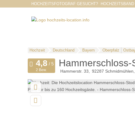
HOCHZEITSFOTOGRAF GESUCHT?
HOCHZEITSBAND
Hochzeit
Deutschland
Bayern
Oberpfalz
Ostba
Hammerschloss-S
2 Bew.
Hammerstr. 33
92287
Schmidmühlen