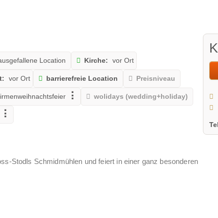
K
usgefallene Location
Kirche:
vor Ort
t:
vor Ort
barrierefreie Location
Preisniveau
irmenweihnachtsfeier
wolidays (wedding+holiday)
Te
oss-Stodls Schmidmühlen und feiert in einer ganz besonderen