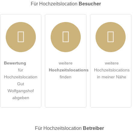
E-Mail-Adresse (wird nicht veröffentlicht)
Für Hochzeitslocation
Besucher
Hiermit akzeptiere ich die
AGB
.
Bewertung
weitere
weitere
für
Hochzeitslocations
Hochzeitslocations
Die
Datenschutzerklärung
habe ich zur Kenntnis genommen.
Hochzeitslocation
finden
in meiner Nähe
Gut
öffentliche Frage stellen
Abbrechen
Wolfgangshof
abgeben
Hinweis:
Bitte beachten Sie, öffentliche Fragen sind
für alle
Besucher sichtbar
.
Klicken Sie hier um eine
individuelle Frage
an den
Hochzeitslocation-Eintrag zu stellen
.
Für Hochzeitslocation
Betreiber