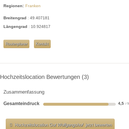
Regionen:
Franken
Breitengrad
:
49.407181
Längengrad
:
10.924817
Routenplaner
Kontakt
Hochzeitslocation Bewertungen
3
Zusammenfassung
Gesamteindruck
4,5
Hochzeitslocation
Gut Wolfgangshof
jetzt bewerten