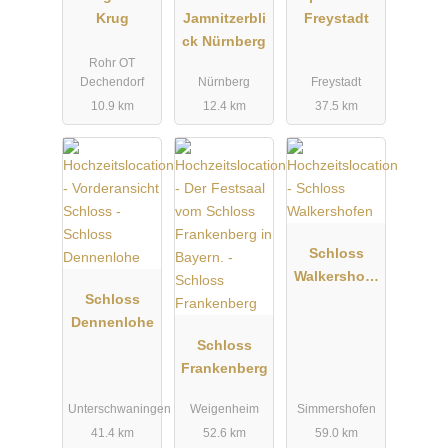
Krug
Jamnitzerbli
Freystadt
ck Nürnberg
Rohr OT
Dechendorf
Nürnberg
Freystadt
10.9 km
12.4 km
37.5 km
Schloss
Walkershofe
Schloss
n
Dennenlohe
Schloss
Frankenberg
Unterschwaningen
Weigenheim
Simmershofen
41.4 km
52.6 km
59.0 km