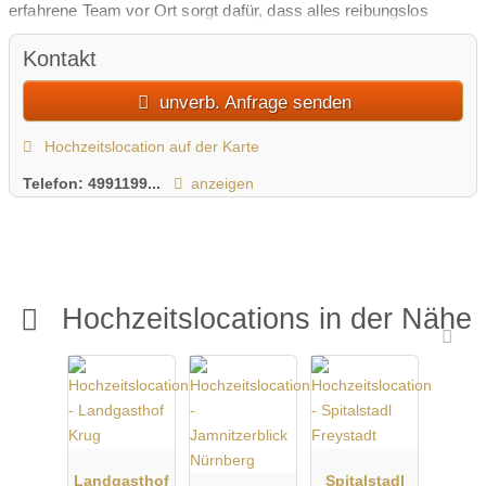
erfahrene Team vor Ort sorgt dafür, dass alles reibungslos
abläuft, sodass ihr euch ganz auf das Wesentliche konzentrieren
Kontakt
könnt: den schönsten Tag eures Lebens zu genießen!
unverb. Anfrage senden
Hochzeitslocation auf der Karte
Telefon:
4991199...
anzeigen
Hochzeitslocations in der Nähe
Landgasthof
Spitalstadl