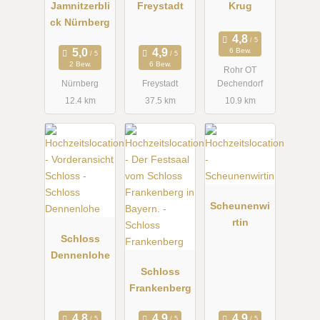
Jamnitzerbli
Freystadt
Krug
ck Nürnberg
6 Bew.
2 Bew.
6 Bew.
Rohr OT
Nürnberg
Freystadt
Dechendorf
12.4 km
37.5 km
10.9 km
Scheunenwi
rtin
Schloss
Dennenlohe
Schloss
Frankenberg