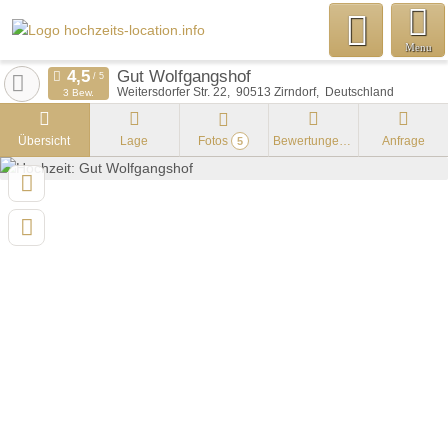
Menu
Gut Wolfgangshof
Weitersdorfer Str. 22
90513
Zirndorf
Deutschland
3 Bew.
Übersicht
Lage
Fotos
Bewertungen
Anfrage
5