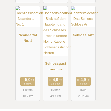
Neandertal
Schloss Arff
No. 1
Schlossgast
ronomie
Herten
8 Bew.
12 Bew.
4 Bew.
Erkrath
Herten
Köln
18.7 km
49.7 km
23.2 km