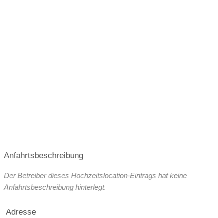
Dezember 2026 (Weihnachtsfeiern)
März 2027
April 2027
Mai 2027
Juni 2027
Juli 2027
August 2027
September 2027
Oktober 2027
Anfahrtsbeschreibung
Der Betreiber dieses Hochzeitslocation-Eintrags hat keine
Anfahrtsbeschreibung hinterlegt.
Adresse