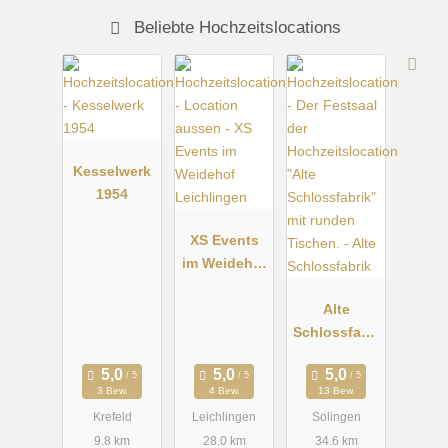
Beliebte Hochzeitslocations
Kesselwerk
1954
XS Events
im Weidehof
Leichlingen
Alte
Schlossfabri
k
3 Bew.
4 Bew.
13 Bew.
Krefeld
Leichlingen
Solingen
9.8 km
28.0 km
34.6 km