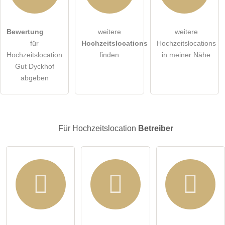
Bewertung
weitere
weitere
Hiermit akzeptiere ich die
AGB
.
für
Hochzeitslocations
Hochzeitslocations
Hochzeitslocation
finden
in meiner Nähe
Die
Datenschutzerklärung
habe ich zur Kenntnis genommen.
Gut Dyckhof
abgeben
öffentliche Frage stellen
Abbrechen
Hinweis:
Bitte beachten Sie, öffentliche Fragen sind
für alle
Besucher sichtbar
.
Für Hochzeitslocation
Betreiber
Klicken Sie hier um eine
individuelle Frage
an den
Hochzeitslocation-Eintrag zu stellen
.