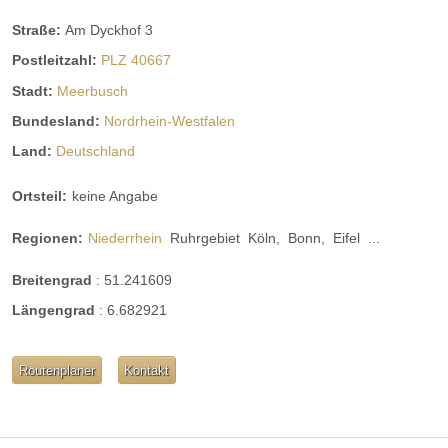
Straße:
Am Dyckhof 3
Postleitzahl:
PLZ 40667
Stadt:
Meerbusch
Bundesland:
Nordrhein-Westfalen
Land:
Deutschland
Ortsteil:
keine Angabe
Regionen:
Niederrhein
Ruhrgebiet
Köln,
Bonn,
Eifel
...
Breitengrad
:
51.241609
Längengrad
:
6.682921
Routenplaner
Kontakt