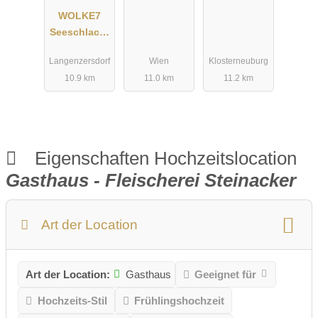
WOLKE7
Seeschlacht
- Restaurant
Langenzersdorf
Wien
Klosterneuburg
| Lounge |
10.9 km
11.0 km
11.2 km
Beach Club
Eigenschaften Hochzeitslocation
Gasthaus - Fleischerei Steinacker
Art der Location
Art der Location:
Gasthaus
Geeignet für
Hochzeits-Stil
Frühlingshochzeit