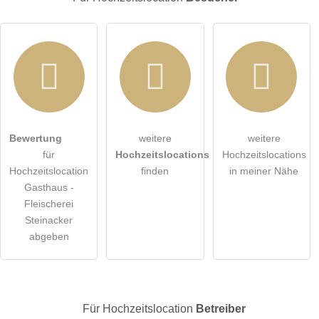
Hiermit akzeptiere ich die
AGB
.
Bewertung
weitere
weitere
für
Hochzeitslocations
Hochzeitslocations
Die
Datenschutzerklärung
habe ich zur Kenntnis genommen.
Hochzeitslocation
finden
in meiner Nähe
Gasthaus -
öffentliche Frage stellen
Abbrechen
Fleischerei
Steinacker
Hinweis:
Bitte beachten Sie, öffentliche Fragen sind
für alle
abgeben
Besucher sichtbar
.
Klicken Sie hier um eine
individuelle Frage
an den
Hochzeitslocation-Eintrag zu stellen
.
Für Hochzeitslocation
Betreiber