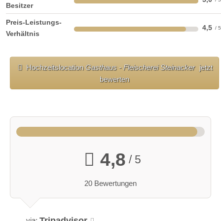
Besitzer
Preis-Leistungs-
4,5
Verhältnis
Hochzeitslocation
Gasthaus - Fleischerei Steinacker
jetzt
bewerten
4,8
/ 5
20 Bewertungen
Tripadvisor
via: