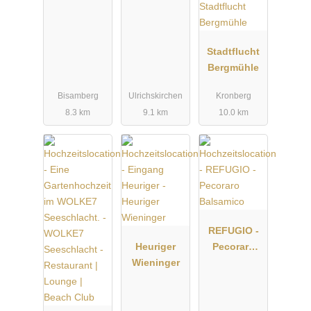
Stadtflucht
Bergmühle
Bisamberg
Ulrichskirchen
Kronberg
8.3 km
9.1 km
10.0 km
REFUGIO -
Heuriger
Pecoraro
Wieninger
Balsamico