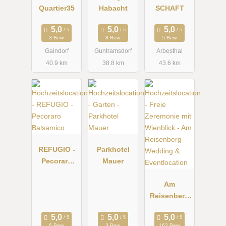
Quartier35
Habacht
SCHAFT
3 Bew.
8 Bew.
5 Bew.
Gaindorf
Guntramsdorf
Arbesthal
40.9 km
38.8 km
43.6 km
REFUGIO -
Parkhotel
Pecoraro
Mauer
Balsamico
Am
Reisenberg
Wedding &
Eventlocatio
6 Bew.
3 Bew.
162 Bew.