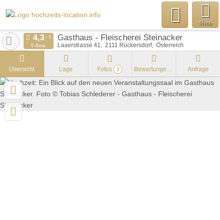
Menu
Gasthaus - Fleischerei Steinacker
Laaerstrasse 41
2111
Rückersdorf
Österreich
5 Bew.
Übersicht
Lage
Fotos
Bewertungen
Anfrage
3