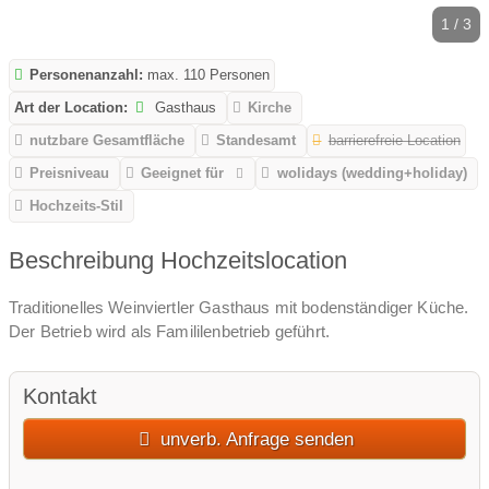
1 / 3
Personenanzahl:
max. 110 Personen
Art der Location:
Gasthaus
Kirche
nutzbare Gesamtfläche
Standesamt
barrierefreie Location
Preisniveau
Geeignet für
wolidays (wedding+holiday)
Hochzeits-Stil
Beschreibung Hochzeitslocation
Traditionelles Weinviertler Gasthaus mit bodenständiger Küche.
Der Betrieb wird als Famililenbetrieb geführt.
Kontakt
unverb. Anfrage senden