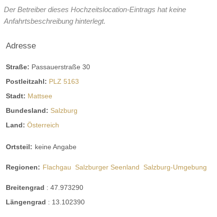
der Veranstaltungsdauer sondern auch von dem
Der Betreiber dieses Hochzeitslocation-Eintrags hat keine
Wochentag, Personenanzahl und vielen weiteren Faktoren
Anfahrtsbeschreibung hinterlegt.
ab. Daher stellen wir Ihnen sehr gerne ein
maßgescheneidertes Angebot - passend zu Ihren
Adresse
Bedürfnissen - zusammen.
Straße:
Passauerstraße 30
Das Catering wird i.d.R. von unserem Kooperationspartner
Postleitzahl:
PLZ 5163
Stiftskeller Mattsee durchgeführt.
Stadt:
Mattsee
Öffnungszeiten für Hochzeitsfeier:
Bundesland:
Salzburg
ganztags geschlossen
Land:
Österreich
ganztags geöffnet
Ortsteil:
keine Angabe
ganztags geöffnet
Regionen:
Flachgau
Salzburger Seenland
Salzburg-Umgebung
ganztags geöffnet
Breitengrad
:
47.973290
ganztags geöffnet
Längengrad
:
13.102390
ganztags geöffnet