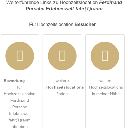
Weiterführende Links zu Hochzeitslocation
Ferdinand
Porsche Erlebniswelt fahr(T)raum
E-Mail-Adresse (wird nicht veröffentlicht)
Für Hochzeitslocation
Besucher
Hiermit akzeptiere ich die
AGB
.
Bewertung
weitere
weitere
für
Hochzeitslocations
Hochzeitslocations
Die
Datenschutzerklärung
habe ich zur Kenntnis genommen.
Hochzeitslocation
finden
in meiner Nähe
Ferdinand
öffentliche Frage stellen
Abbrechen
Porsche
Erlebniswelt
Hinweis:
Bitte beachten Sie, öffentliche Fragen sind
für alle
fahr(T)raum
Besucher sichtbar
.
abgeben