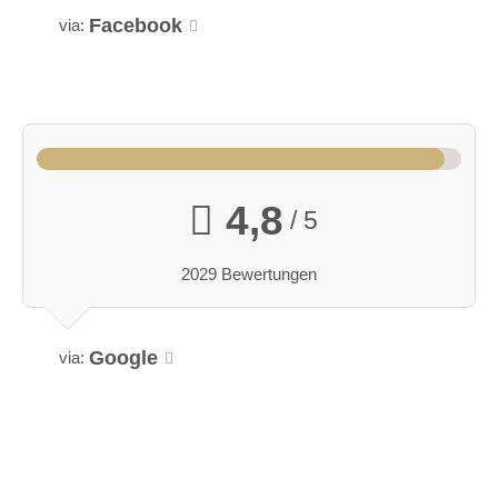
Facebook
via:
weitere Unterlagen
4,8
/ 5
2029 Bewertungen
Google
via: