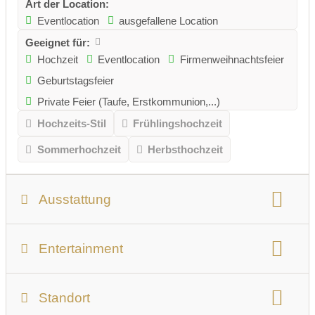
Art der Location:
Eventlocation
ausgefallene Location
Geeignet für:
Hochzeit
Eventlocation
Firmenweihnachtsfeier
Geburtstagsfeier
Private Feier (Taufe, Erstkommunion,...)
Hochzeits-Stil
Frühlingshochzeit
Sommerhochzeit
Herbsthochzeit
Ausstattung
Personenanzahl:
max. 250 Personen
Entertainment
nutzbare Gesamtfläche
Anzahl der Säle
Bühne:
28 m²
Tanzfläche:
für 70 Personen
Größter Saal/Raum
Standort
Musikanlage
Lichtanlage
Starkstrom