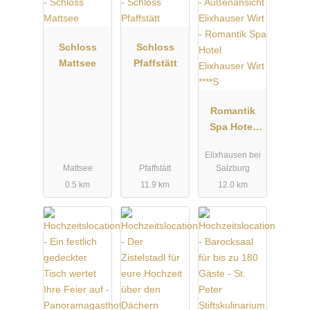
FAHRTRAUM Mattsee
Passauer Straße 30
5163 Mattsee Austria
Schloss
Schloss
Tel.: +43 (0)6217 592 32
Mattsee
Pfaffstätt
office@fahrtraum.at
www.fahrtraum.at
Romantik
Spa Hotel
Elixhauser
Elixhausen bei
Wirt ****S
Mattsee
Pfaffstätt
Salzburg
0.5 km
11.9 km
12.0 km