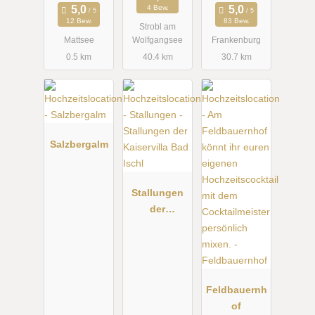
4 Bew.
12 Bew.
83 Bew.
Strobl am
Mattsee
Wolfgangsee
Frankenburg
0.5 km
40.4 km
30.7 km
Salzbergalm
Stallungen
der
Kaiservilla
Bad Ischl
Feldbauernh
of