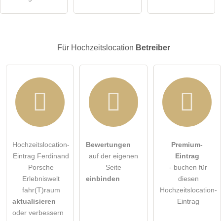
Klicken Sie hier um eine
individuelle Frage
an den
Hochzeitslocation-Eintrag zu stellen
.
Für Hochzeitslocation
Betreiber
Hochzeitslocation-
Bewertungen
Premium-
Eintrag Ferdinand
auf der eigenen
Eintrag
Porsche
Seite
- buchen für
Erlebniswelt
einbinden
diesen
fahr(T)raum
Hochzeitslocation-
aktualisieren
Eintrag
oder verbessern