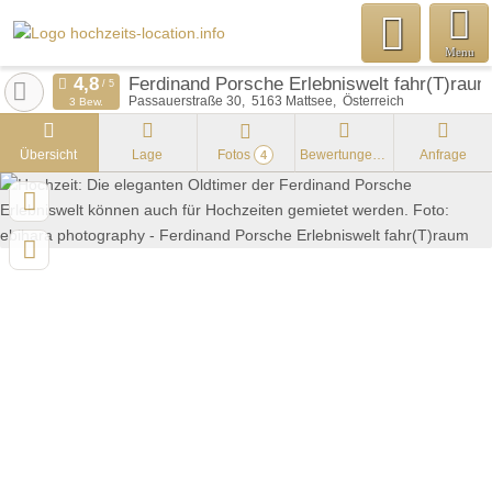
Menu
Ferdinand Porsche Erlebniswelt fahr(T)raum
Passauerstraße 30
5163
Mattsee
Österreich
3 Bew.
Übersicht
Lage
Fotos
Bewertungen
Anfrage
4