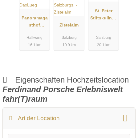
St. Peter
Panoramaga
Stiftskulinari
sthof
Zistelalm
um
DaxLueg
Hallwang
Salzburg
Salzburg
16.1 km
19.9 km
20.1 km
Eigenschaften Hochzeitslocation
Ferdinand Porsche Erlebniswelt
fahr(T)raum
Art der Location