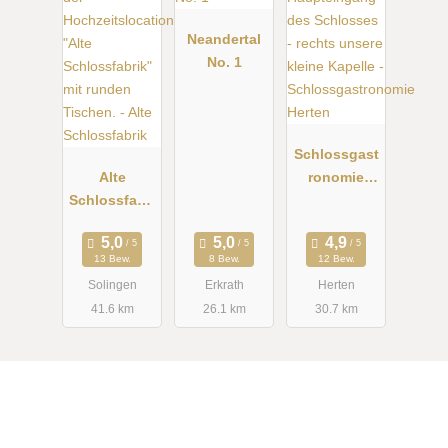
Neandertal
No. 1
Schlossgast
Alte
ronomie
Schlossfabri
Herten
k
13 Bew.
8 Bew.
12 Bew.
Solingen
Erkrath
Herten
41.6 km
26.1 km
30.7 km