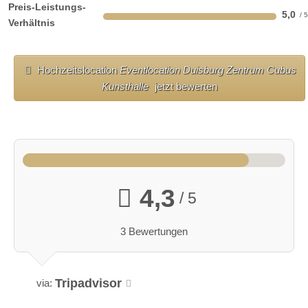
Preis-Leistungs-
5,0
Verhältnis
barrierefreie Location
Platz für Sektempfang
Platz für Agape
letzte Renovierung:
2022
Hochzeitslocation
Eventlocation Duisburg Zentrum Cubus
Video
Kunsthalle
jetzt bewerten
Broschüre
Facebook
Instagram
Helikopterlandeplatz
WLAN
weitere Unterlagen
4,3
/ 5
3 Bewertungen
Tripadvisor
via: