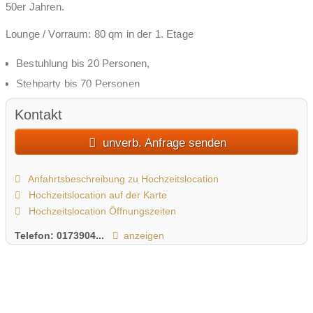
50er Jahren.
Lounge / Vorraum: 80 qm in der 1. Etage
Bestuhlung bis 20 Personen,
Stehparty bis 70 Personen
Theke/Bar mit Zapfenlage, Kühlschränken, Beamer und
Kontakt
Leinwand, Couchbereich und Tanzparkett
unverb. Anfrage senden
Festsaal / Event-Location: 160 qm in der 1. Etage
Anfahrtsbeschreibung zu Hochzeitslocation
Bankett-, Reihen-, Theaterbestuhlung: max. 100 Personen I
Hochzeitslocation auf der Karte
U-Form max. 45 Personen I Parlamentarisch: max. 70
Hochzeitslocation Öffnungszeiten
Personen
Telefon:
0173904...
anzeigen
bis zu 16 pm Bühne
Stehparty bis zu 150 Personen
Sortiment: Stehtische, Tanzparkett, schwarzer Flügel,
Elektrische Leinwand;