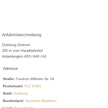
inkl. Leinwand und Beamer;
Empfang und Einlass im Ausstellungsbereich - per Anfrage
nach Verfügbarkeit
Führung durch den Ausstellungsbereich - per Anfrage als
zusätzliche Buchungsoption
Anfahrtsbeschreibung
Duisburg Zentrum
200 m vom Hauptbahnhof
Anbindungen: A59 / A40 / A3
Adresse
Straße:
Friedrich-Willhelm-Str. 64
Postleitzahl:
PLZ 47051
Stadt:
Duisburg
Bundesland:
Nordrhein-Westfalen
Land:
Deutschland