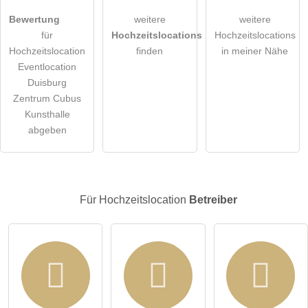
Hiermit akzeptiere ich die
AGB
.
Bewertung
weitere
weitere
für
Hochzeitslocations
Hochzeitslocations
Die
Datenschutzerklärung
habe ich zur Kenntnis genommen.
Hochzeitslocation
finden
in meiner Nähe
Eventlocation
öffentliche Frage stellen
Abbrechen
Duisburg
Zentrum Cubus
Hinweis:
Bitte beachten Sie, öffentliche Fragen sind
für alle
Kunsthalle
Besucher sichtbar
.
abgeben
Klicken Sie hier um eine
individuelle Frage
an den
Hochzeitslocation-Eintrag zu stellen
.
Für Hochzeitslocation
Betreiber