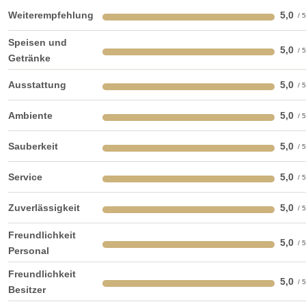
unserer Gäste. Wir vereinbaren gerne einen
Weiterempfehlung
5,0
Besichtigungstermin nach telefonischer Absprache.
Speisen und
5,0
Öffnungszeiten für Hochzeitsfeier
Getränke
Angaben zur Sperrstunde:
Ausstattung
5,0
Bis maximal 5 Uhr morgens.
Ambiente
5,0
Hunde erlaubt
Rauchen:
eingeschränkt erlaubt
Wintergarten
Sauberkeit
5,0
Terrasse
Garten
Festzelt
Weinkeller
Service
5,0
Bar
Zuverlässigkeit
5,0
mögliche Tischformate:
Freundlichkeit
Einzeltische rund
Einzeltische eckig
Tafel
5,0
Personal
U-Form
Freundlichkeit
Hussen:
kostenpflichtig
5,0
Besitzer
geschlossene Gesellschaft