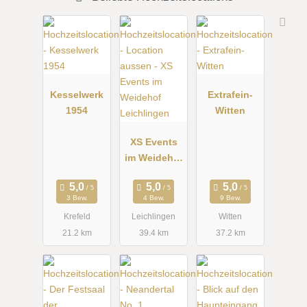
Kesselwerk
Extrafein-
1954
Witten
XS Events
im Weidehof
Leichlingen
3 Bew.
4 Bew.
9 Bew.
Krefeld
Leichlingen
Witten
21.2 km
39.4 km
37.2 km