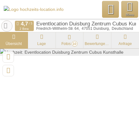
Menu
Eventlocation Duisburg Zentrum Cubus Kuns
Friedrich-Willhelm-Str. 64
47051
Duisburg
Deutschland
2 Bew.
Übersicht
Lage
Fotos
Bewertungen
Anfrage
10