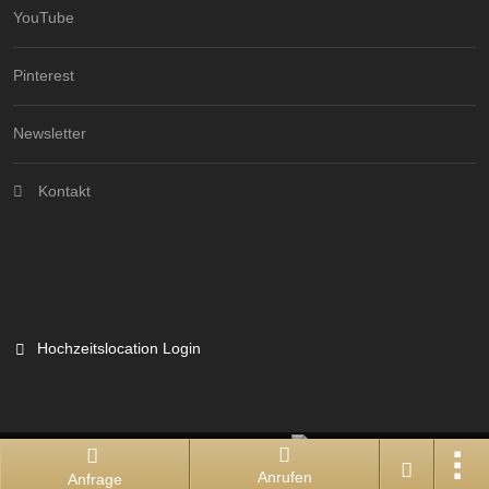
YouTube
Pinterest
Newsletter
Kontakt
Hochzeitslocation Login
Branchenportal Software made in Germany
Anrufen
Anfrage
Aktuelle Version: 14.13.0