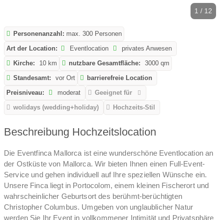
1 / 12
Personenanzahl:
max. 300 Personen
Art der Location:
Eventlocation
privates Anwesen
Kirche:
10 km
nutzbare Gesamtfläche:
3000 qm
Standesamt:
vor Ort
barrierefreie Location
Preisniveau:
moderat
Geeignet für
wolidays (wedding+holiday)
Hochzeits-Stil
Beschreibung Hochzeitslocation
Die Eventfinca Mallorca ist eine wunderschöne Eventlocation an
der Ostküste von Mallorca. Wir bieten Ihnen einen Full-Event-
Service und gehen individuell auf Ihre speziellen Wünsche ein.
Unsere Finca liegt in Portocolom, einem kleinen Fischerort und
wahrscheinlicher Geburtsort des berühmt-berüchtigten
Christopher Columbus. Umgeben von unglaublicher Natur
werden Sie Ihr Event in vollkommener Intimität und Privatsphäre