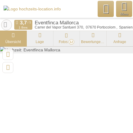
Menu
Eventfinca Mallorca
Carrer del Vapor Santueri 370
07670
Portocolom
Spanien
1 Bew.
Übersicht
Lage
Fotos
Bewertungen
Anfrage
12