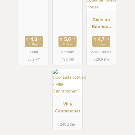
Giarvino
Boutique
Guest
House
1 Bew.
2 Bew.
6 Bew.
Llubi
Andratx
Acqui Terme
35.9 km
73.8 km
728.9 km
Villa
Canramonet
240.2 km