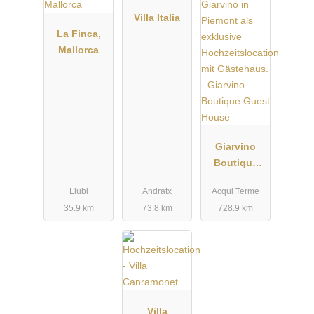
Wir freuen uns auf Ihren Besuch!
Villa Italia
Ihr Eventfinca-Mallorca Team
La Finca,
Mallorca
Giarvino
Boutique
Guest
Llubi
Andratx
Acqui Terme
House
35.9 km
73.8 km
728.9 km
Villa