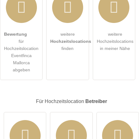
Hiermit akzeptiere ich die
AGB
.
Bewertung
weitere
weitere
für
Hochzeitslocations
Hochzeitslocations
Die
Datenschutzerklärung
habe ich zur Kenntnis genommen.
Hochzeitslocation
finden
in meiner Nähe
Eventfinca
öffentliche Frage stellen
Abbrechen
Mallorca
abgeben
Hinweis:
Bitte beachten Sie, öffentliche Fragen sind
für alle
Besucher sichtbar
.
Klicken Sie hier um eine
individuelle Frage
an den
Hochzeitslocation-Eintrag zu stellen
.
Für Hochzeitslocation
Betreiber