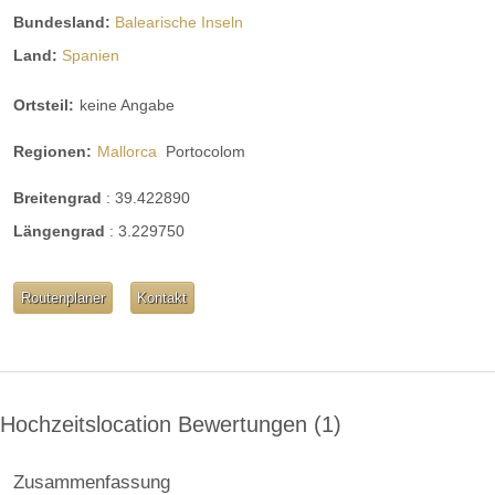
Bundesland:
Balearische Inseln
Video
Land:
Spanien
Broschüre
Facebook
Instagram
Ortsteil:
keine Angabe
Helikopterlandeplatz
WLAN
Regionen:
Mallorca
Portocolom
weitere Unterlagen
Breitengrad
:
39.422890
Längengrad
:
3.229750
Routenplaner
Kontakt
Hochzeitslocation Bewertungen
1
Zusammenfassung