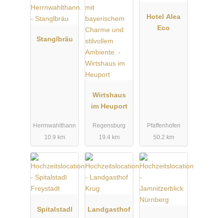
Hotel Alea
Eco
Stanglbräu
Wirtshaus
im Heuport
Herrnwahlthann
Regensburg
Pfaffenhofen
10.9 km
19.4 km
50.2 km
Spitalstadl
Landgasthof