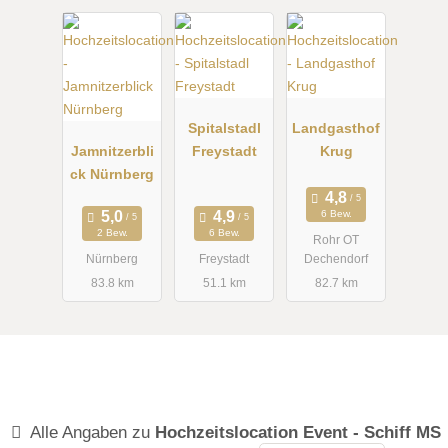
Spitalstadl
Landgasthof
Jamnitzerbli
Freystadt
Krug
ck Nürnberg
6 Bew.
2 Bew.
6 Bew.
Rohr OT
Nürnberg
Freystadt
Dechendorf
83.8 km
51.1 km
82.7 km
Alle Angaben zu
Hochzeitslocation Event - Schiff MS