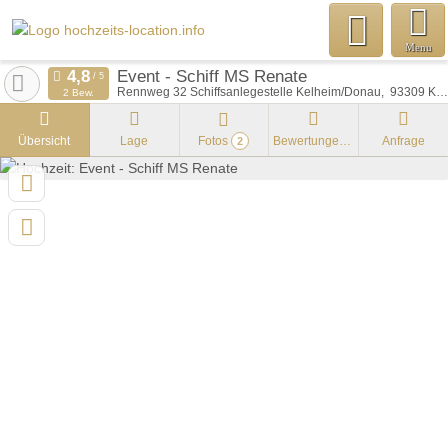
Menu
Event - Schiff MS Renate
Rennweg 32 Schiffsanlegestelle Kelheim/Donau
93309
Kelheim/Donau
2 Bew.
Übersicht
Lage
Fotos
Bewertungen
Anfrage
2