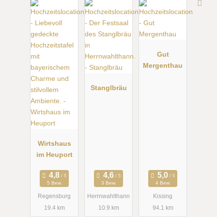
Gut
Mergenthau
Stanglbräu
Wirtshaus
im Heuport
5 Bew.
3 Bew.
4 Bew.
Regensburg
Herrnwahlthann
Kissing
19.4 km
10.9 km
94.1 km