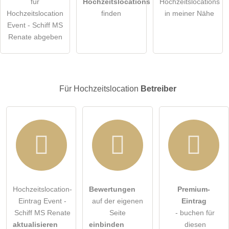
für
Hochzeitslocations
Hochzeitslocations
Die
Datenschutzerklärung
habe ich zur Kenntnis genommen.
Hochzeitslocation
finden
in meiner Nähe
Event - Schiff MS
öffentliche Frage stellen
Abbrechen
Renate abgeben
Hinweis:
Bitte beachten Sie, öffentliche Fragen sind
für alle
Besucher sichtbar
.
Klicken Sie hier um eine
individuelle Frage
an den
Für Hochzeitslocation
Betreiber
Hochzeitslocation-Eintrag zu stellen
.
Hochzeitslocation-
Bewertungen
Premium-
Eintrag Event -
auf der eigenen
Eintrag
Schiff MS Renate
Seite
- buchen für
aktualisieren
einbinden
diesen