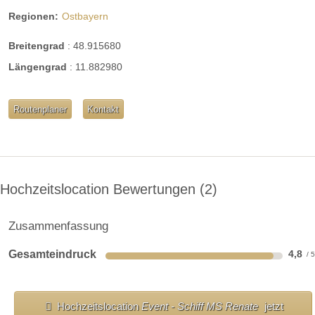
Weinkeller
Bar
Regionen:
Ostbayern
mögliche Tischformate:
Breitengrad
:
48.915680
Einzeltische eckig
Tafel
U-Form
Längengrad
:
11.882980
Hussen:
kostenpflichtig
geschlossene Gesellschaft
Routenplaner
Kontakt
barrierefreie Location
Platz für Sektempfang
Platz für Agape
letzte Renovierung:
01.08.2018
Video
Hochzeitslocation Bewertungen
2
Broschüre
Facebook
Instagram
Zusammenfassung
Helikopterlandeplatz
WLAN
Gesamteindruck
4,8
weitere Unterlagen
Hochzeitslocation
Event - Schiff MS Renate
jetzt