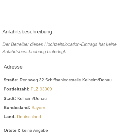
ganztags geöffnet
ganztags geöffnet
ganztags geöffnet
Anfahrtsbeschreibung
ganztags geöffnet
Der Betreiber dieses Hochzeitslocation-Eintrags hat keine
ganztags geöffnet
Anfahrtsbeschreibung hinterlegt.
ganztags geöffnet
Adresse
Angaben zur Sperrstunde:
Straße:
Rennweg 32 Schiffsanlegestelle Kelheim/Donau
2 Uhr
Postleitzahl:
PLZ 93309
Musik auf dem Sonnendeck bis max 23 Uhr
Stadt:
Kelheim/Donau
Hunde erlaubt
Bundesland:
Bayern
Land:
Deutschland
Rauchen:
eingeschränkt erlaubt
nur im Freien
Wintergarten
Terrasse
Garten
Festzelt
Ortsteil:
keine Angabe