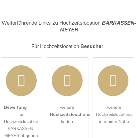
Name
Weiterführende Links zu Hochzeitslocation
BARKASSEN-
MEYER
E-Mail-Adresse (wird nicht veröffentlicht)
Für Hochzeitslocation
Besucher
Hiermit akzeptiere ich die
AGB
.
Bewertung
weitere
weitere
für
Hochzeitslocations
Hochzeitslocations
Die
Datenschutzerklärung
habe ich zur Kenntnis genommen.
Hochzeitslocation
finden
in meiner Nähe
BARKASSEN-
öffentliche Frage stellen
Abbrechen
MEYER abgeben