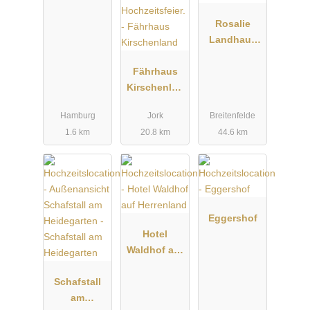
Rosalie
Landhaus
Catering im
Fährhaus
Landhaus
Kirschenlan
Siemers
d
Hamburg
Jork
Breitenfelde
1.6 km
20.8 km
44.6 km
Eggershof
Hotel
Waldhof auf
Herrenland
Schafstall
am