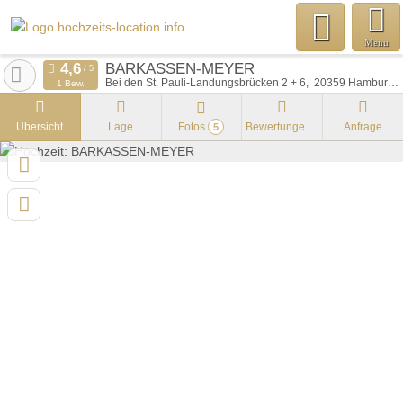
Menu
BARKASSEN-MEYER
Bei den St. Pauli-Landungsbrücken 2 + 6
20359
Hamburg
1 Bew.
Übersicht
Lage
Fotos
Bewertungen
Anfrage
5