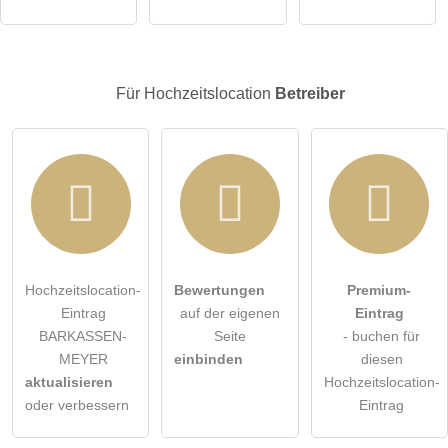
Hinweis:
Bitte beachten Sie, öffentliche Fragen sind
für alle
Besucher sichtbar
.
Klicken Sie hier um eine
individuelle Frage
an den
Für Hochzeitslocation
Betreiber
Hochzeitslocation-Eintrag zu stellen
.
Hochzeitslocation-
Bewertungen
Premium-
Eintrag
auf der eigenen
Eintrag
BARKASSEN-
Seite
- buchen für
MEYER
einbinden
diesen
aktualisieren
Hochzeitslocation-
oder verbessern
Eintrag