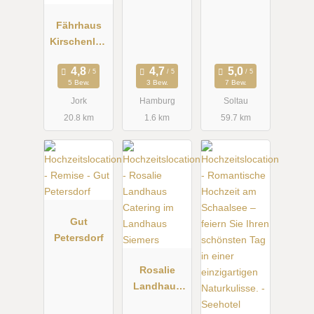
Fährhaus
Kirschenlan
d
5 Bew.
3 Bew.
7 Bew.
Jork
Hamburg
Soltau
20.8 km
1.6 km
59.7 km
Gut
Petersdorf
Rosalie
Landhaus
Catering im