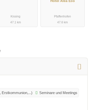
Hotel Alea Eco
Kissing
Pfaffenhofen
47.1 km
47.6 km
n
e, Erstkommunion,...)
Seminare und Meetings