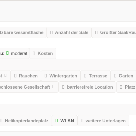
tzbare Gesamtfläche
Anzahl der Säle
Größter Saal/R
au:
moderat
Kosten
t
Rauchen
Wintergarten
Terrasse
Garten
schlossene Gesellschaft
barrierefreie Location
Platz
Helikopterlandeplatz
WLAN
weitere Unterlagen