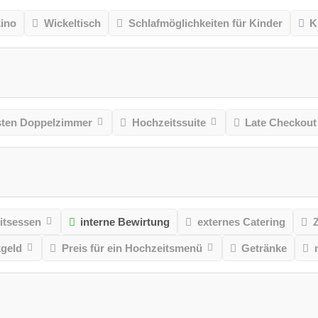
kino
Wickeltisch
Schlafmöglichkeiten für Kinder
K
ten Doppelzimmer
Hochzeitssuite
Late Checkout
itsessen
interne Bewirtung
externes Catering
geld
Preis für ein Hochzeitsmenü
Getränke