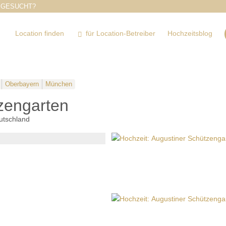
 GESUCHT?
Location finden
für Location-Betreiber
Hochzeitsblog
Oberbayern
München
zengarten
utschland