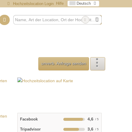
Hilfe
Deutsch
Hochzeitslocation Login
unverb. Anfrage senden
4,6
Facebook
3,6
Tripadvisor