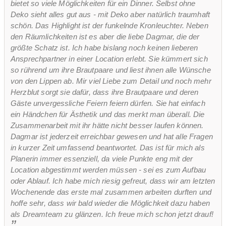
bietet so viele Möglichkeiten für ein Dinner. Selbst ohne
Deko sieht alles gut aus - mit Deko aber natürlich traumhaft
schön. Das Highlight ist der funkelnde Kronleuchter. Neben
den Räumlichkeiten ist es aber die liebe Dagmar, die der
größte Schatz ist. Ich habe bislang noch keinen lieberen
Ansprechpartner in einer Location erlebt. Sie kümmert sich
so rührend um ihre Brautpaare und liest ihnen alle Wünsche
von den Lippen ab. Mir viel Liebe zum Detail und noch mehr
Herzblut sorgt sie dafür, dass ihre Brautpaare und deren
Gäste unvergessliche Feiern feiern dürfen. Sie hat einfach
ein Händchen für Ästhetik und das merkt man überall. Die
Zusammenarbeit mit ihr hätte nicht besser laufen können.
Dagmar ist jederzeit erreichbar gewesen und hat alle Fragen
in kurzer Zeit umfassend beantwortet. Das ist für mich als
Planerin immer essenziell, da viele Punkte eng mit der
Location abgestimmt werden müssen - sei es zum Aufbau
oder Ablauf. Ich habe mich riesig gefreut, dass wir am letzten
Wochenende das erste mal zusammen arbeiten durften und
hoffe sehr, dass wir bald wieder die Möglichkeit dazu haben
als Dreamteam zu glänzen. Ich freue mich schon jetzt drauf!