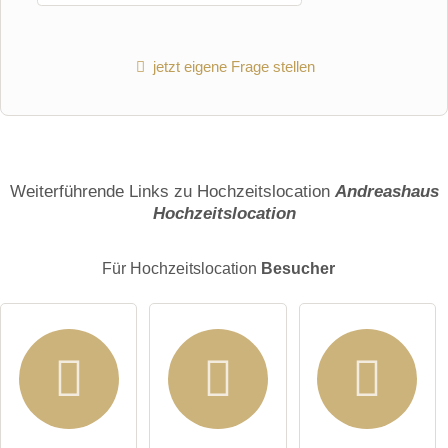
E-Mail-Adresse (wird nicht veröffentlicht)
jetzt eigene Frage stellen
Weiterführende Links zu Hochzeitslocation
Andreashaus
Hiermit akzeptiere ich die
AGB
.
Hochzeitslocation
Die
Datenschutzerklärung
habe ich zur Kenntnis genommen.
Für Hochzeitslocation
Besucher
öffentliche Frage stellen
Abbrechen
Hinweis:
Bitte beachten Sie, öffentliche Fragen sind
für alle
Besucher sichtbar
.
Klicken Sie hier um eine
individuelle Frage
an den
Hochzeitslocation-Eintrag zu stellen
.