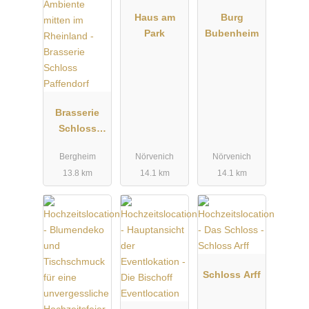
Haus am
Burg
Park
Bubenheim
Brasserie
Schloss
Paffendorf
Bergheim
Nörvenich
Nörvenich
13.8 km
14.1 km
14.1 km
Schloss Arff