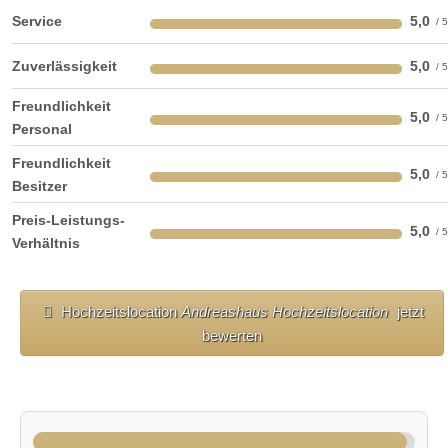
Service
5,0
Zuverlässigkeit
5,0
Freundlichkeit
5,0
Personal
Freundlichkeit
5,0
Besitzer
Preis-Leistungs-
5,0
Verhältnis
Hochzeitslocation
Andreashaus Hochzeitslocation
jetzt
bewerten