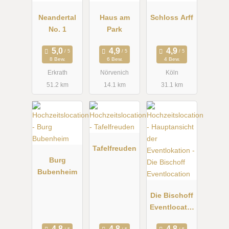
Neandertal
Haus am
Schloss Arff
No. 1
Park
8 Bew.
6 Bew.
4 Bew.
Erkrath
Nörvenich
Köln
51.2 km
14.1 km
31.1 km
Tafelfreuden
Burg
Bubenheim
Die Bischoff
Eventlocatio
n