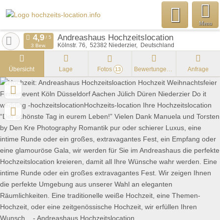
Menu
Andreashaus Hochzeitslocation
Kölnstr. 76
52382
Niederzier
Deutschland
3 Bew.
Übersicht
Lage
Fotos
Bewertungen
Anfrage
13