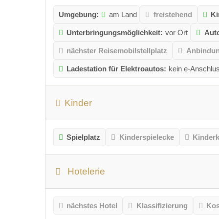
Umgebung:
am Land
freistehend
Ki
Unterbringungsmöglichkeit:
vor Ort
Aut
nächster Reisemobilstellplatz
Anbindung
Ladestation für Elektroautos:
kein e-Anschlu
Kinder
Spielplatz
Kinderspielecke
Kinder
Hotelerie
nächstes Hotel
Klassifizierung
Kos