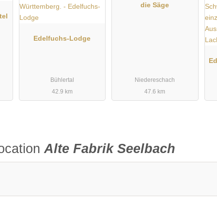
die Säge
r - Seelbach.de
tel
Edelfuchs-Lodge
Ed
Bühlertal
Niedereschach
42.9 km
47.6 km
ocation
Alte Fabrik Seelbach