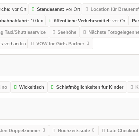
rche:
vor Ort
Standesamt:
vor Ort
Location für Brautent
obahnabfahrt:
10 km
öffentliche Verkehrsmittel:
vor Ort
Par
 Taxi/Shuttleservice
Seehöhe
Nächste Fotogelegenhe
ss vorhanden
VOW for Girls-Partner
kino
Wickeltisch
Schlafmöglichkeiten für Kinder
K
ten Doppelzimmer
Hochzeitssuite
Late Checkout