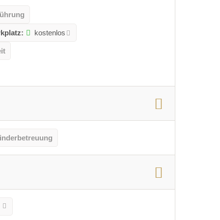
führung
kplatz:
kostenlos
it
inderbetreuung