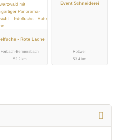
Event Schneiderei
elfuchs - Rote Lache
Forbach-Bermersbach
Rottweil
52.2 km
53.4 km