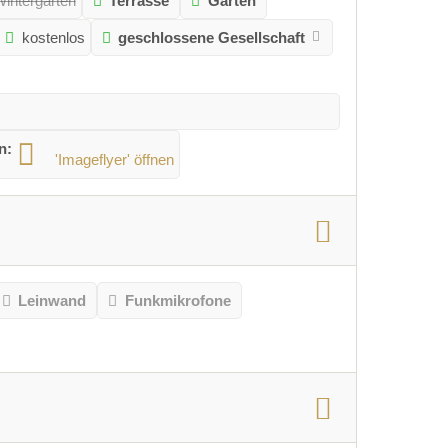
intergarten
Terrasse
Garten
:
kostenlos
geschlossene Gesellschaft
n:
'Imageflyer'
öffnen
Leinwand
Funkmikrofone