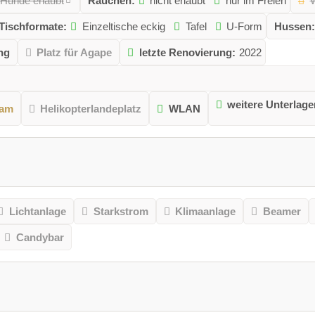
Hunde erlaubt
Rauchen:
nicht erlaubt
nur im Freien
W
Tischformate:
Einzeltische eckig
Tafel
U-Form
Hussen
ng
Platz für Agape
letzte Renovierung:
2022
weitere Unterlage
ram
Helikopterlandeplatz
WLAN
Lichtanlage
Starkstrom
Klimaanlage
Beamer
Candybar