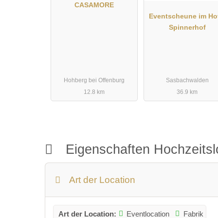
CASAMORE
Neugierig geworden ?
Dann schauen sie auf unserer Homepage : www.webe
Eventscheune im Ho
und kontaktieren sie uns. Wir beraten Sie gerne !
Spinnerhof
Hohberg bei Offenburg
Sasbachwalden
12.8 km
36.9 km
Eigenschaften Hochzeitsl
Art der Location
Art der Location:
Eventlocation
Fabrik