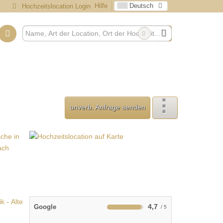
Hilfe
Deutsch
Hochzeitslocation Login
unverb. Anfrage senden
4,7
Google