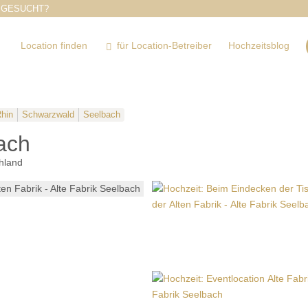
 GESUCHT?
Location finden
für Location-Betreiber
Hochzeitsblog
hin
Schwarzwald
Seelbach
ach
hland