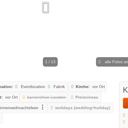
1 / 13
alle Fotos a
cation:
Eventlocation
Fabrik
Kirche:
vor Ort
K
t:
vor Ort
barrierefreie Location
Preisniveau
irmenweihnachtsfeier
wolidays (wedding+holiday)