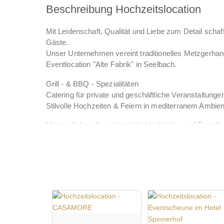
Beschreibung Hochzeitslocation
Mit Leidenschaft, Qualität und Liebe zum Detail sch
Gäste.
Unser Unternehmen vereint traditionelles Metzgerhan
Eventlocation "Alte Fabrik" in Seelbach.
Grill - & BBQ - Spezialitäten
Catering für private und geschäftliche Veranstaltunge
Stilvolle Hochzeiten & Feiern in mediterranem Ambien
Unsere liebevolle restaurierte Hochzeits- und Eventl
Atmosphäre voller Charme, Eleganz und Gemütlichke
Ob Hochzeit, Geburtstag, Firmenfeier, Seminar oder
unvergessliche Momente.
Persönlich, regional und mit viel Herz - dafür stehen w
Besonders beliebt ist unsere schöne Freiterrasse mit 
Dort können Empfänge, BBQ's und Barbecue-Abende in
unvergessliche Sommerfeste und stilvolle Feiern im F