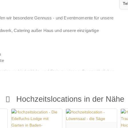
Te
affen wir besondere Gennuss - und Eventmomente für unsere
dwerk, Catering außer Haus und unsere einzigartige
n
te
ocation verbindet Holz- und Stein zu einer außergewöhnlichen
it.
 Weihnachtsfeier - wir schaffen den passenden Rahmen für
ir !
Hochzeitslocations in der Nähe
Blick ins Grüne.
 entspannter Atmosphäre stattfinden - ideal für
reien.