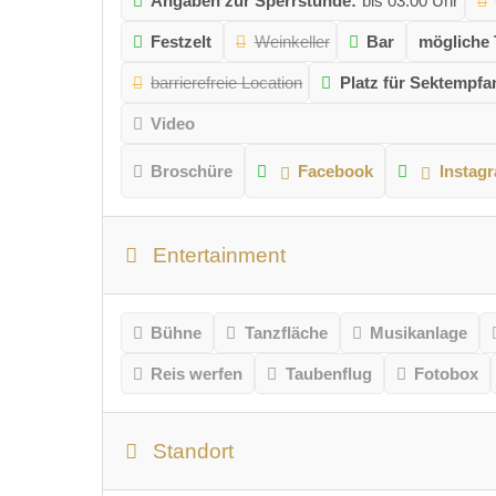
Angaben zur Sperrstunde:
bis 03.00 Uhr
Festzelt
Weinkeller
Bar
mögliche 
barrierefreie Location
Platz für Sektempfa
Video
Broschüre
Facebook
Instag
Entertainment
Bühne
Tanzfläche
Musikanlage
Reis werfen
Taubenflug
Fotobox
Standort