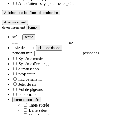
Aire d'atterrissage pour hélicoptère
Afficher tous les filtres de recherche
divertissement
divertissement
fermer
scène
scène
min.
m²
piste de dance
piste de dance
pendant min.
personnes
Système musical
Système d'éclairage
climatisation
projecteur
micros sans fil
Jeter du riz
Vol de pigeons
photomaton
barre chocolatée
Table sucrée
Barre salée