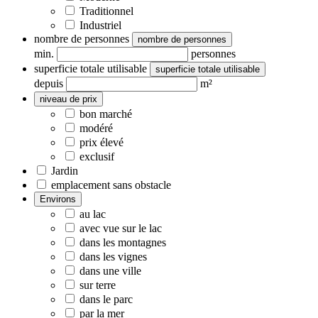
Traditionnel
Industriel
nombre de personnes
nombre de personnes
min.
personnes
superficie totale utilisable
superficie totale utilisable
depuis
m²
niveau de prix
bon marché
modéré
prix élevé
exclusif
Jardin
emplacement sans obstacle
Environs
au lac
avec vue sur le lac
dans les montagnes
dans les vignes
dans une ville
sur terre
dans le parc
par la mer