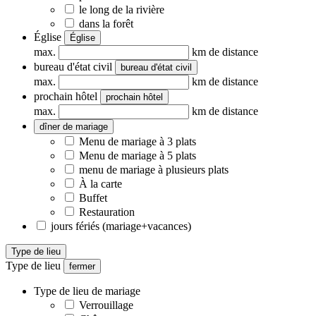
le long de la rivière
dans la forêt
Église
Église
max.
km de distance
bureau d'état civil
bureau d'état civil
max.
km de distance
prochain hôtel
prochain hôtel
max.
km de distance
dîner de mariage
Menu de mariage à 3 plats
Menu de mariage à 5 plats
menu de mariage à plusieurs plats
À la carte
Buffet
Restauration
jours fériés (mariage+vacances)
Type de lieu
Type de lieu
fermer
Type de lieu de mariage
Verrouillage