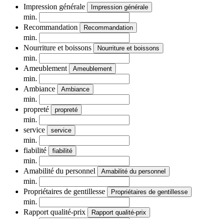
Impression générale
Impression générale
min.
Recommandation
Recommandation
min.
Nourriture et boissons
Nourriture et boissons
min.
Ameublement
Ameublement
min.
Ambiance
Ambiance
min.
propreté
propreté
min.
service
service
min.
fiabilité
fiabilité
min.
Amabilité du personnel
Amabilité du personnel
min.
Propriétaires de gentillesse
Propriétaires de gentillesse
min.
Rapport qualité-prix
Rapport qualité-prix