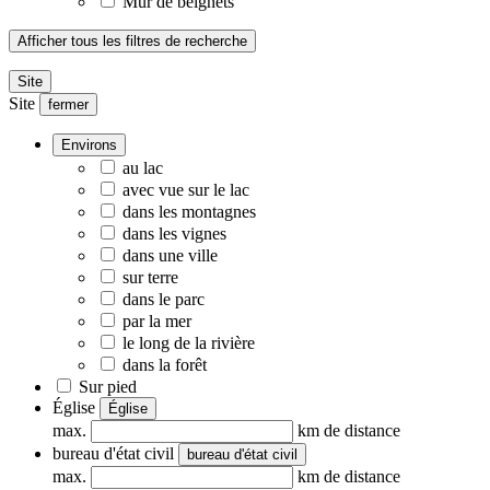
Mur de beignets
Afficher tous les filtres de recherche
Site
Site
fermer
Environs
au lac
avec vue sur le lac
dans les montagnes
dans les vignes
dans une ville
sur terre
dans le parc
par la mer
le long de la rivière
dans la forêt
Sur pied
Église
Église
max.
km de distance
bureau d'état civil
bureau d'état civil
max.
km de distance