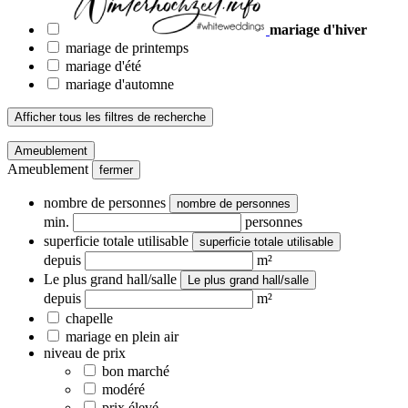
mariage d'hiver
mariage de printemps
mariage d'été
mariage d'automne
Afficher tous les filtres de recherche
Ameublement
Ameublement
fermer
nombre de personnes
nombre de personnes
min.
personnes
superficie totale utilisable
superficie totale utilisable
depuis
m²
Le plus grand hall/salle
Le plus grand hall/salle
depuis
m²
chapelle
mariage en plein air
niveau de prix
bon marché
modéré
prix élevé