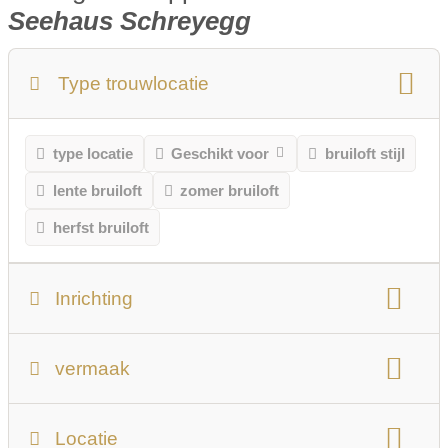
Seehaus Schreyegg
Type trouwlocatie
type locatie
Geschikt voor
bruiloft stijl
lente bruiloft
zomer bruiloft
herfst bruiloft
Inrichting
aantal mensen
bruikbare totale oppervlakte
vermaak
Aantal zalen
Grootste hal/kamer
fase
dansvloer
Muziek systeem
Locatie
Informatie over de balzalen: