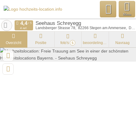
Menu
Seehaus Schreyegg
Landsberger Strasse 78
82266
Stegen am Ammersee
Duitsland
4 ref.
Overzicht
Positie
foto's
beoordelingen
Navraag
5