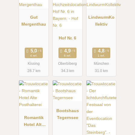
Gut
LindwurmKo
Mergenthau
llektiv
Hof Nr. 6
4 ref.
6 ref.
1 ref.
Kissing
Oberbiberg
München
28.7 km
34.3 km
31.0 km
Bootshaus
Romantik
Tegernsee
Hotel Alte
Posthalterei