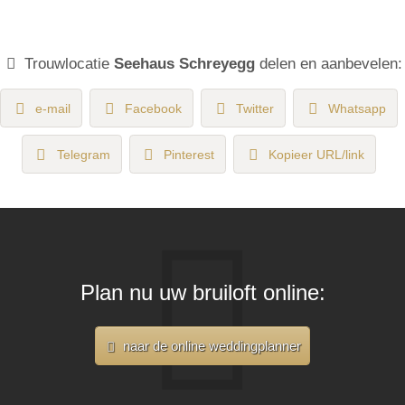
Trouwlocatie
Seehaus Schreyegg
delen en aanbevelen:
e-mail
Facebook
Twitter
Whatsapp
Telegram
Pinterest
Kopieer URL/link
Plan nu uw bruiloft online:
naar de online weddingplanner