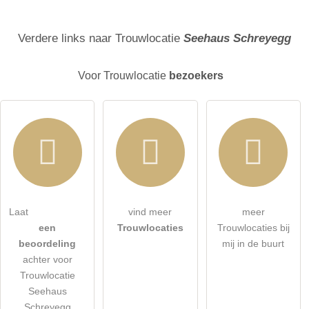
Achternaam
Verdere links naar Trouwlocatie
Seehaus Schreyegg
Voor Trouwlocatie
bezoekers
E-mailadres (wordt niet gepubliceerd)
Laat
vind meer
meer
Ik accepteer hierbij de
algemene voorwaarden
.
een
Trouwlocaties
Trouwlocaties bij
beoordeling
mij in de buurt
Ik heb de
gegevensbeschermingsverklaring
gelezen.
achter voor
Trouwlocatie
stel een publieke vraag
Annuleren
Seehaus
Schreyegg