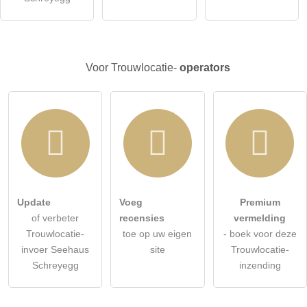
Let op:
openbare vragen zijn
voor alle bezoekers zichtbaar
.
Klik hier om een
​​individuele vraag
te stellen aan de
Trouwlocatie-invoer
.
Voor Trouwlocatie-
operators
Update
Voeg
Premium
of verbeter
recensies
vermelding
Trouwlocatie-
toe op uw eigen
- boek voor deze
invoer Seehaus
site
Trouwlocatie-
Schreyegg
inzending