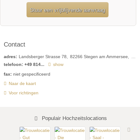
Stuur een vrijblijvende aanvraag
Contact
adres:
Landsberger Strasse 78
82266
Stegen am Ammersee
Duit
telefoon:
+49 814...
show
fax:
niet gespecificeerd
Naar de kaart
Voor richtingen
Populair Hochzeitslocations