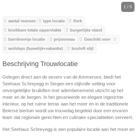
1 / 5
aantal mensen
type locatie
Kerk
bruikbare totale oppervlakte
burgerlijke stand
barrièrevrije locatie
prijsniveau
Geschikt voor
wolidays (huwelijk+vakantie)
bruiloft stijl
Beschrijving Trouwlocatie
Gelegen direct aan de oevers van de Ammersee, biedt het
Seehaus Schreyegg in Stegen een stijlvolle setting voor
onvergetelijke bruiloften met adembenemend uitzicht op het
meer en de bergen. In het gevarieerde en elegant ingerichte
interieur, op het ruime terras aan het meer en in de traditionele
Beierse biertuin wordt uw trouwdag begeleid door een ervaren
team dat regionale gerechten en culinaire specialiteiten serveert.
Het Seehaus Schreyegg is een populaire locatie aan het meer en
is bijzonder geschikt voor grotere bruiloften, aangezien de