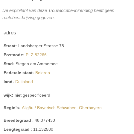
De exploitant van deze Trouwlocatie-inzending heeft geen
Terras aan het meer
routebeschrijving gegeven.
Op het terras aan het meer is plaats voor maximaal 250
adres
gasten. Voor recepties of presentaties zijn nog eens 200
Straat:
Landsberger Strasse 78
plaatsen beschikbaar.
Postcode:
PLZ 82266
Stad:
Stegen am Ammersee
kapel
bruiloft in de buitenlucht
Federale staat:
Beieren
land:
Duitsland
prijsniveau
Kosten
Openingstijden voor huwelijksrecepties:
wijk:
niet gespecificeerd
De hele dag geopend
Regio's:
Allgäu / Bayerisch Schwaben
Oberbayern
De hele dag geopend
Breedtegraad
:
48.077430
De hele dag geopend
Lengtegraad
:
11.132580