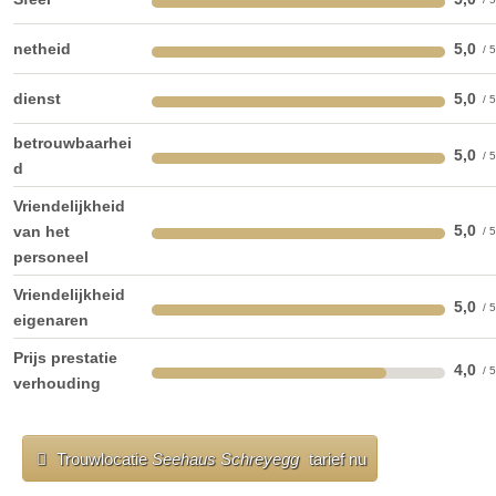
Ruimte voor agape
laatste renovatie
netheid
5,0
Video
brochure
Facebook
Instagram
dienst
5,0
Landingsplatform voor helikopters
betrouwbaarhei
5,0
d
DRAADLOZE INTERNETTOEGANG
Vriendelijkheid
meer documenten
5,0
van het
personeel
Vriendelijkheid
5,0
eigenaren
Prijs prestatie
4,0
verhouding
Trouwlocatie
Seehaus Schreyegg
tarief nu