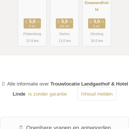
Grawandhüt
te
3 ref.
162 ref.
9 ref.
Finkenberg
Gerlos
Ginzling
15.9 km
13.0 km
30.0 km
Alle informatie over
Trouwlocatie Landgasthof & Hotel
Linde
is zonder garantie
Inhoud melden
Openbare vragen en antwoorden