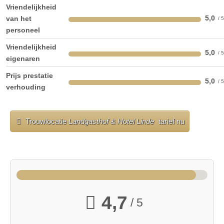
Vriendelijkheid
5,0
van het
personeel
Vriendelijkheid
5,0
eigenaren
Prijs prestatie
5,0
verhouding
Trouwlocatie
Landgasthof & Hotel Linde
tarief nu
4,7
/ 5