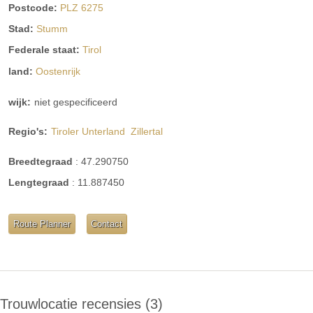
Postcode:
PLZ 6275
Stad:
Stumm
Federale staat:
Tirol
land:
Oostenrijk
wijk:
niet gespecificeerd
Regio's:
Tiroler Unterland
Zillertal
Breedtegraad
:
47.290750
Lengtegraad
:
11.887450
Route Planner
Contact
Trouwlocatie recensies
3