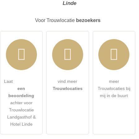
Linde
E-mailadres (wordt niet gepubliceerd)
Voor Trouwlocatie
bezoekers
Ik accepteer hierbij de
algemene voorwaarden
.
Laat
vind meer
meer
een
Trouwlocaties
Trouwlocaties bij
Ik heb de
gegevensbeschermingsverklaring
gelezen.
beoordeling
mij in de buurt
achter voor
stel een publieke vraag
Annuleren
Trouwlocatie
Landgasthof &
Let op:
openbare vragen zijn
voor alle bezoekers zichtbaar
.
Hotel Linde
Klik hier om een
​​individuele vraag
te stellen aan de
Trouwlocatie-invoer
.