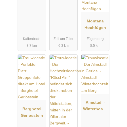
Montana
Hochfügen
Kaltenbach
Zell am Ziller
Fügenberg
3.7 km
6.3 km
8.5 km
Almstadl -
Berghotel
Winterhochz
Gerlosstein
eit am Berg