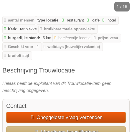
1 / 16
aantal mensen
type locatie:
restaurant
cafe
hotel
Kerk:
ter plekke
bruikbare totale oppervlakte
burgerlijke stand:
6 km
barrièrevrije locatie
prijsniveau
Geschikt voor
wolidays (huwelijk+vakantie)
bruiloft stijl
Beschrijving Trouwlocatie
Helaas heeft de exploitant van dit Trouwlocatie-item geen
beschrijving opgegeven.
Contact
Onopgeloste vraag verzenden
Meerdaags huwelijksfeest