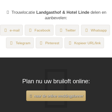
Trouwlocatie
Landgasthof & Hotel Linde
delen en
aanbevelen:
e-mail
Facebook
Twitter
Whatsapp
Telegram
Pinterest
Kopieer URL/link
Plan nu uw bruiloft online:
naar de online weddingplanner