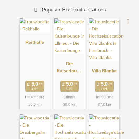
Populair Hochzeitslocations
Reithalle
Die
Kaiserloung
Villa Blanka
e
3 ref.
8 ref.
1 ref.
Finkenberg
Ellmau
Innsbruck
15.9 km
39.0 km
37.0 km