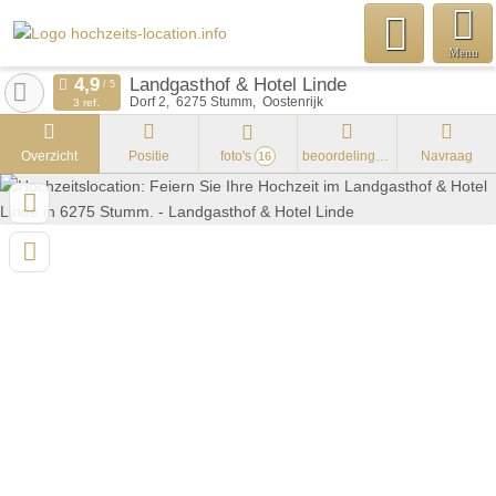
Menu
Landgasthof & Hotel Linde
Dorf 2
6275
Stumm
Oostenrijk
3 ref.
Overzicht
Positie
foto's
beoordelingen
Navraag
16