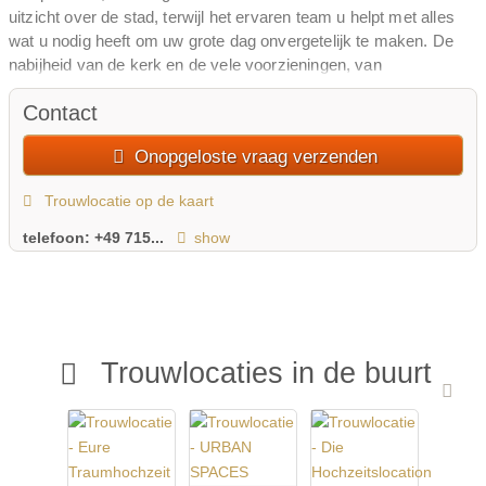
uitzicht over de stad, terwijl het ervaren team u helpt met alles
wat u nodig heeft om uw grote dag onvergetelijk te maken. De
nabijheid van de kerk en de vele voorzieningen, van
parkeergelegenheid tot de dansvloer, maken Gasthof Krone tot
Contact
een ideale uitvalsbasis.
Onopgeloste vraag verzenden
Trouwlocatie op de kaart
telefoon:
+49 715...
show
Trouwlocaties in de buurt