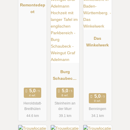
Remontedep
ot
Das
Winkelwerk
Burg
Schaubeck -
Weingut
Graf
4 ref.
8 ref.
Adelmann
9 ref.
Heroldstatt-
Steinheim an
Breithülen
der Murr
Benningen
44.6 km
39.1 km
34.1 km