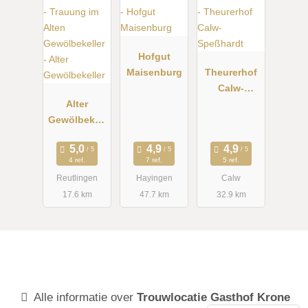
Hofgut
Maisenburg
Theurerhof
Calw-
Alter
Speßhardt
Gewölbekell
er
4 ref.
7 ref.
5 ref.
Reutlingen
Hayingen
Calw
17.6 km
47.7 km
32.9 km
Alle informatie over
Trouwlocatie Gasthof Krone