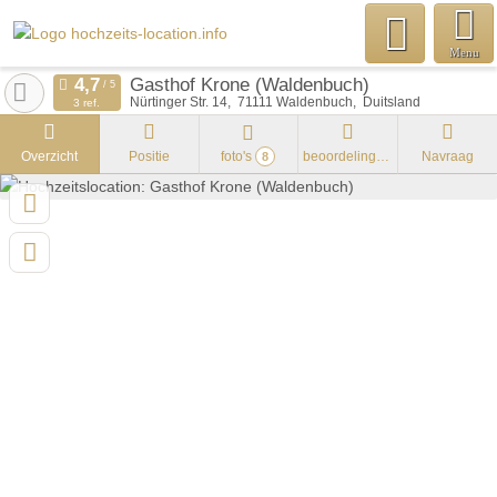
Menu
Gasthof Krone (Waldenbuch)
Nürtinger Str. 14
71111
Waldenbuch
Duitsland
3 ref.
Overzicht
Positie
foto's
beoordelingen
Navraag
8