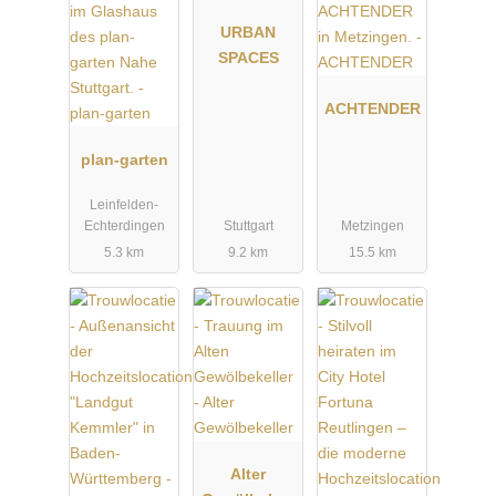
URBAN
SPACES
ACHTENDER
plan-garten
Leinfelden-
Echterdingen
Stuttgart
Metzingen
5.3 km
9.2 km
15.5 km
Alter