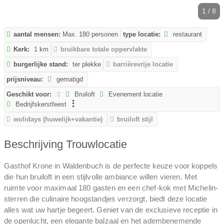
1 / 8
aantal mensen:
Max. 180 personen
type locatie:
restaurant
Kerk:
1 km
bruikbare totale oppervlakte
burgerlijke stand:
ter plekke
barrièrevrije locatie
prijsniveau:
gematigd
Geschikt voor:
Bruiloft
Evenement locatie
Bedrijfskerstfeest
wolidays (huwelijk+vakantie)
bruiloft stijl
Beschrijving Trouwlocatie
Gasthof Krone in Waldenbuch is de perfecte keuze voor koppels
die hun bruiloft in een stijlvolle ambiance willen vieren. Met
ruimte voor maximaal 180 gasten en een chef-kok met Michelin-
sterren die culinaire hoogstandjes verzorgt, biedt deze locatie
alles wat uw hartje begeert. Geniet van de exclusieve receptie in
de openlucht, een elegante balzaal en het adembenemende