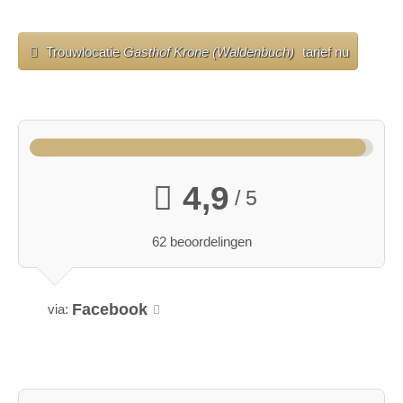
Trouwlocatie
Gasthof Krone (Waldenbuch)
tarief nu
4,9
/ 5
62 beoordelingen
Facebook
via: