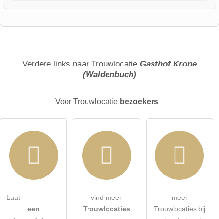
Voornaam
Achternaam
Verdere links naar Trouwlocatie
Gasthof Krone
(Waldenbuch)
E-mailadres (wordt niet gepubliceerd)
Voor Trouwlocatie
bezoekers
Ik accepteer hierbij de
algemene voorwaarden
.
Laat
vind meer
meer
een
Trouwlocaties
Trouwlocaties bij
Ik heb de
gegevensbeschermingsverklaring
gelezen.