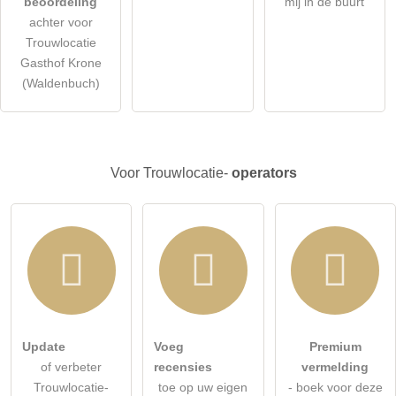
beoordeling
mij in de buurt
achter voor
stel een publieke vraag
Annuleren
Trouwlocatie
Gasthof Krone
Let op:
openbare vragen zijn
voor alle bezoekers zichtbaar
.
(Waldenbuch)
Klik hier om een
​​individuele vraag
te stellen aan de
Trouwlocatie-invoer
.
Voor Trouwlocatie-
operators
Update
Voeg
Premium
of verbeter
recensies
vermelding
Trouwlocatie-
toe op uw eigen
- boek voor deze