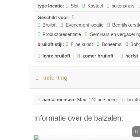
champagnereceptie, maar staan ​​gedurende uw hele 
type locatie:
Slot
Kasteel
buitenshuis
op het platteland met een cocktail in de hand en laat
van Untergruppenbach.
Geschikt voor:
Dé plek voor onvergetelijke herinneringen:
Bruiloft
Evenement locatie
Bedrijfskerstf
Historische muren, karakteristieke binnenplaatsen e
Productpresentatie
Seminars en vergaderin
onvergetelijke fotomomenten - van bruidsfoto's of prod
bruiloft stijl:
Fijne kunst
Boheems
Boho
collega's.
Wij begeleiden u op uw reis naar uw droomevenemen
lente bruiloft
zomer bruiloft
herfst 
Van de eerste aanvraag, via het eerste bezoek ter plaat
adviseren.
Met onze ervaring van zo'n 40 bruiloften en andere e
Inrichting
de evenementplanning en de drankselectie. We staan ​​
dienstverleners - van dj's tot bloemisten en accommo
We kijken ernaar uit u persoonlijk te mogen verwelk
aantal mensen:
Max. 140 personen
bruik
Informatie over de balzalen: