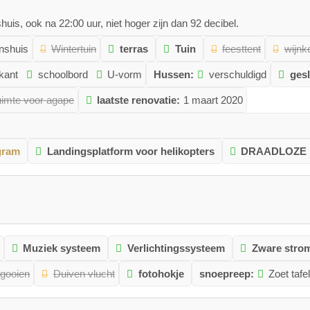
is, ook na 22:00 uur, niet hoger zijn dan 92 decibel.
enshuis
Wintertuin
terras
Tuin
feesttent
wijnk
rkant
schoolbord
U-vorm
Hussen:
verschuldigd
ges
imte voor agape
laatste renovatie:
1 maart 2020
gram
Landingsplatform voor helikopters
DRAADLOZE
Muziek systeem
Verlichtingssysteem
Zware stro
 gooien
Duiven vlucht
fotohokje
snoepreep:
Zoet tafel