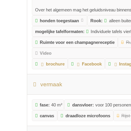
Over het algemeen mag het geluidsniveau binnenshu
honden toegestaan
Rook:
alleen buit
mogelijke tafelformaten:
Individuele tafels vie
Ruimte voor een champagnereceptie
Ru
Video
brochure
Facebook
Insta
vermaak
fase:
40 m²
dansvloer:
voor 100 personen
canvas
draadloze microfoons
Rijst